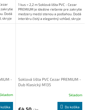
 Cezar
1 kus = 2,2 m Soklová lišta PVC - Cezar
 zakrytie
PREMIUM je ideálne riešenie pre zakrytie
ou. Dodá
medzery medzi stenou a podlahou. Dodá
, skryje
interiéru čistý a elegantný vzhľad, skryje
káble a je...
EMIUM -
Soklová lišta PVC Cezar PREMIUM -
Dub Klasický M135
Skladom
Skladom
 košíka
Do košíka
€4,50
/ ks