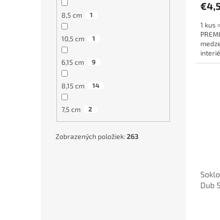
€4,
8,5 cm
1
1 kus 
PREMIU
10,5 cm
1
medze
interi
káble a
6,15 cm
9
8,15 cm
14
7,5 cm
2
Zobrazených položiek:
263
Soklo
Dub S