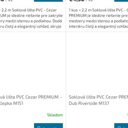
= 2,2 m Soklová lišta PVC - Cezar
1 kus = 2,2 m Soklová lišta PVC -
M je ideálne riešenie pre zakrytie
PREMIUM je ideálne riešenie pre
ry medzi stenou a podlahou. Dodá
medzery medzi stenou a podlah
éru čistý a elegantný vzhľad, skryje
interiéru čistý a elegantný vzhľad
 je...
káble a je...
vá lišta PVC Cezar PREMIUM -
Soklová lišta PVC Cezar PR
Klepka M151
Dub Riverside M137
Skladom