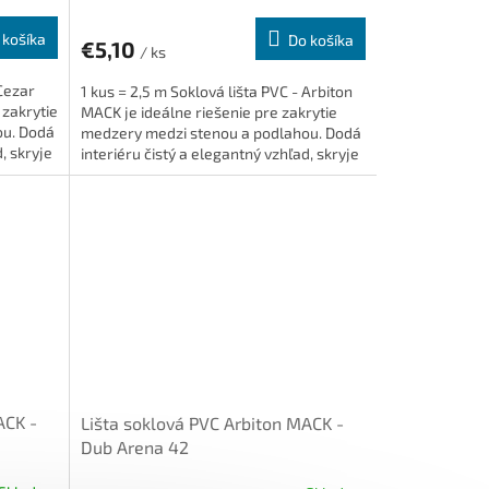
 košíka
Do košíka
€5,10
/ ks
 Cezar
1 kus = 2,5 m Soklová lišta PVC - Arbiton
 zakrytie
MACK je ideálne riešenie pre zakrytie
ou. Dodá
medzery medzi stenou a podlahou. Dodá
, skryje
interiéru čistý a elegantný vzhľad, skryje
káble...
ACK -
Lišta soklová PVC Arbiton MACK -
Dub Arena 42