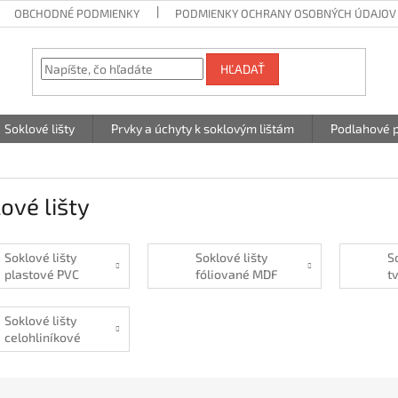
OBCHODNÉ PODMIENKY
PODMIENKY OCHRANY OSOBNÝCH ÚDAJOV
HĽADAŤ
Soklové lišty
Prvky a úchyty k soklovým lištám
Podlahové p
ové lišty
Soklové lišty
Soklové lišty
S
plastové PVC
fóliované MDF
t
nosič
p
v
Soklové lišty
h
celohliníkové