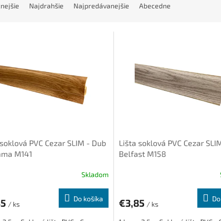
nejšie
Najdrahšie
Najpredávanejšie
Abecedne
 soklová PVC Cezar SLIM - Dub
Lišta soklová PVC Cezar SLI
ama M141
Belfast M158
Skladom
Do košíka
Do
85
€3,85
/ ks
/ ks