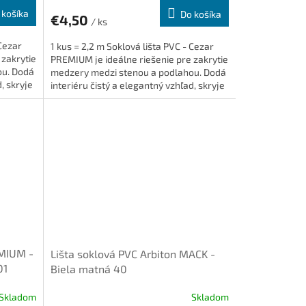
 košíka
Do košíka
€4,50
/ ks
 Cezar
1 kus = 2,2 m Soklová lišta PVC - Cezar
 zakrytie
PREMIUM je ideálne riešenie pre zakrytie
ou. Dodá
medzery medzi stenou a podlahou. Dodá
, skryje
interiéru čistý a elegantný vzhľad, skryje
káble a je...
EMIUM -
Lišta soklová PVC Arbiton MACK -
01
Biela matná 40
Skladom
Skladom