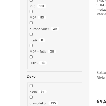
1 kus 
SLIM j
PVC
101
medze
interi
MDF
83
káble a
duropolymér
29
hliník
8
MDF + fólia
28
HDPS
13
Soklo
Dekor
Biel
biela
34
€4,
drevodekor
195