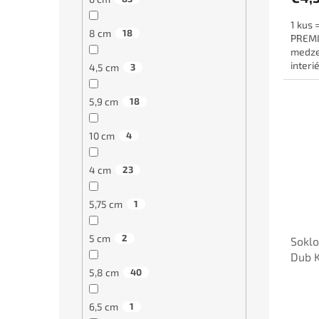
1 kus 
8 cm
18
PREMIU
medze
interi
4,5 cm
3
káble a
5,9 cm
18
10 cm
4
4 cm
23
5,75 cm
1
5 cm
2
Soklo
Dub 
5,8 cm
40
6,5 cm
1