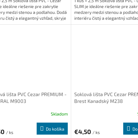
= 2,5 m Soklová lišta PVC - Cezar
1 kus = 2,5 m Soklová lišta PVC -
e ideálne riešenie pre zakrytie
SLIM je ideálne riešenie pre zakr
ry medzi stenou a podlahou. Dodá
medzery medzi stenou a podlah
éru čistý a elegantný vzhľad, skryje
interiéru čistý a elegantný vzhľad
...
káble a...
vá lišta PVC Cezar PREMIUM -
Soklová lišta PVC Cezar PR
a RAL M9003
Brest Kanadský M238
Skladom
Do košíka
Do
50
€4,50
/ ks
/ ks