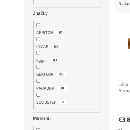
a
Najlac
d
Značky
e
V
n
ý
i
ARBITON
91
p
e
i
p
s
CEZAR
60
r
p
o
r
d
Egger
47
o
u
d
k
GERFLOR
28
u
t
Lišta
k
o
PARADOR
34
Alab
t
v
o
SOLIDSTEP
2
v
Materiál
€3,