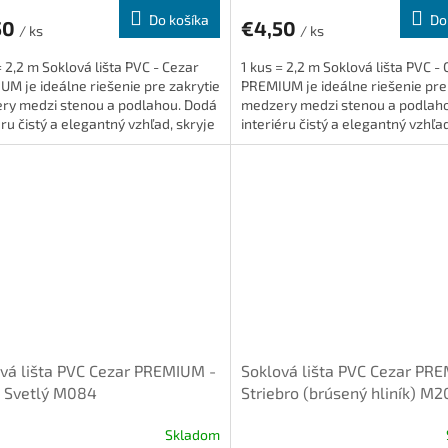
Do košíka
Do
50
€4,50
/ ks
/ ks
= 2,2 m Soklová lišta PVC - Cezar
1 kus = 2,2 m Soklová lišta PVC -
M je ideálne riešenie pre zakrytie
PREMIUM je ideálne riešenie pre
ry medzi stenou a podlahou. Dodá
medzery medzi stenou a podlah
éru čistý a elegantný vzhľad, skryje
interiéru čistý a elegantný vzhľad
 je...
káble a je...
vá lišta PVC Cezar PREMIUM -
Soklová lišta PVC Cezar PR
ň Svetlý M084
Striebro (brúsený hliník) M2
Skladom