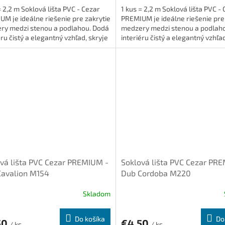
= 2,2 m Soklová lišta PVC - Cezar
1 kus = 2,2 m Soklová lišta PVC -
M je ideálne riešenie pre zakrytie
PREMIUM je ideálne riešenie pre
ry medzi stenou a podlahou. Dodá
medzery medzi stenou a podlah
éru čistý a elegantný vzhľad, skryje
interiéru čistý a elegantný vzhľad
 je...
káble a je...
vá lišta PVC Cezar PREMIUM -
Soklová lišta PVC Cezar PR
Cavalion M154
Dub Cordoba M220
Skladom
Do košíka
Do
50
€4,50
/ ks
/ ks