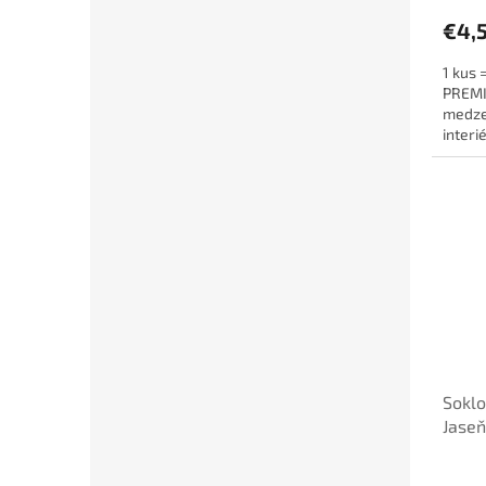
€4,
1 kus 
PREMIU
medze
interi
káble a
Soklo
Jase