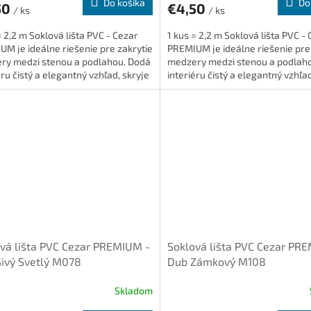
Do košíka
Do
50
€4,50
/ ks
/ ks
= 2,2 m Soklová lišta PVC - Cezar
1 kus = 2,2 m Soklová lišta PVC -
M je ideálne riešenie pre zakrytie
PREMIUM je ideálne riešenie pre
ry medzi stenou a podlahou. Dodá
medzery medzi stenou a podlah
éru čistý a elegantný vzhľad, skryje
interiéru čistý a elegantný vzhľad
 je...
káble a je...
vá lišta PVC Cezar PREMIUM -
Soklová lišta PVC Cezar PR
ivý Svetlý M078
Dub Zámkový M108
Skladom