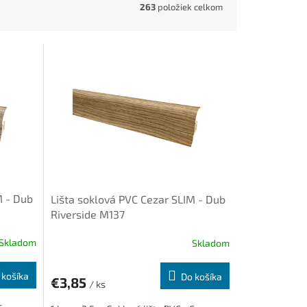
263
položiek celkom
M - Dub
Lišta soklová PVC Cezar SLIM - Dub
Riverside M137
Skladom
Skladom
 košíka
Do košíka
€3,85
/ ks