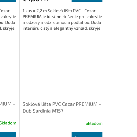
 Cezar
1 kus = 2,2 m Soklová lišta PVC - Cezar
 zakrytie
PREMIUM je ideálne riešenie pre zakrytie
ou. Dodá
medzery medzi stenou a podlahou. Dodá
, skryje
interiéru čistý a elegantný vzhľad, skryje
káble a je...
EMIUM -
Soklová lišta PVC Cezar PREMIUM -
Dub Sardínia M157
Skladom
Skladom