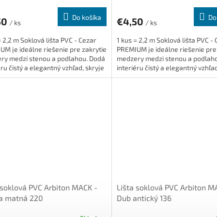
Do košíka
Do
50
€4,50
/ ks
/ ks
= 2,2 m Soklová lišta PVC - Cezar
1 kus = 2,2 m Soklová lišta PVC -
M je ideálne riešenie pre zakrytie
PREMIUM je ideálne riešenie pre
ry medzi stenou a podlahou. Dodá
medzery medzi stenou a podlah
éru čistý a elegantný vzhľad, skryje
interiéru čistý a elegantný vzhľad
 je...
káble a je...
 soklová PVC Arbiton MACK -
Lišta soklová PVC Arbiton M
na matná 220
Dub antický 136