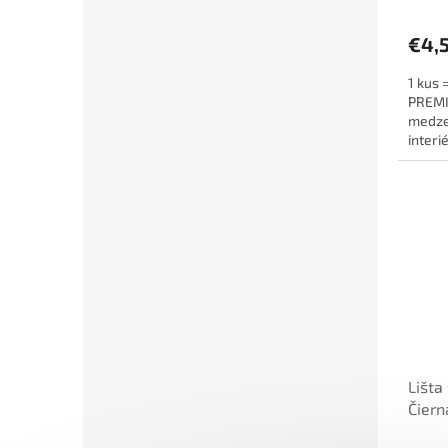
€4,
1 kus 
PREMIU
medze
interi
káble a
Lišta
Čier