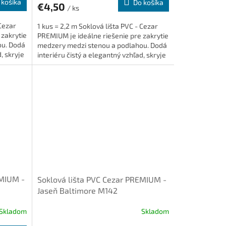
 košíka
Do košíka
€4,50
/ ks
 Cezar
1 kus = 2,2 m Soklová lišta PVC - Cezar
 zakrytie
PREMIUM je ideálne riešenie pre zakrytie
ou. Dodá
medzery medzi stenou a podlahou. Dodá
, skryje
interiéru čistý a elegantný vzhľad, skryje
káble a je...
EMIUM -
Soklová lišta PVC Cezar PREMIUM -
Jaseň Baltimore M142
Skladom
Skladom