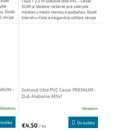
 Cezar
1 kus = 2,5 m Soklová lišta PVC - Cezar
ytie
SLIM je ideálne riešenie pre zakrytie
ou. Dodá
medzery medzi stenou a podlahou. Dodá
, skryje
interiéru čistý a elegantný vzhľad, skryje
káble a...
EMIUM -
Soklová lišta PVC Cezar PREMIUM -
Dub Alabama M141
Skladom
Skladom
 košíka
Do košíka
€4,50
/ ks