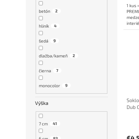
1 kus 
betón
2
PREMIU
medze
interi
hliník
4
káble a
šedá
9
dlažba/kameň
2
čierna
7
monocolor
9
Soklo
Výška
Dub 
7 cm
41
€4,
6 cm
83