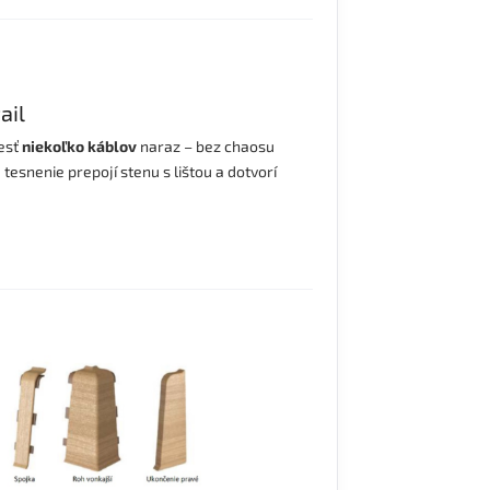
ail
iesť
niekoľko káblov
naraz – bez chaosu
esnenie prepojí stenu s lištou a dotvorí