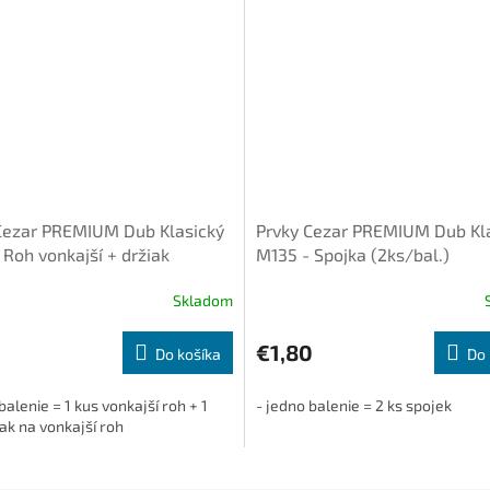
Cezar PREMIUM Dub Klasický
Prvky Cezar PREMIUM Dub Kl
 Roh vonkajší + držiak
M135 - Spojka (2ks/bal.)
bal.)
Skladom
€1,80
Do košíka
Do 
balenie = 1 kus vonkajší roh + 1
- jedno balenie = 2 ks spojek
ak na vonkajší roh