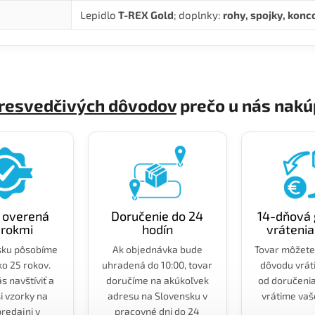
Lepidlo
T-REX Gold
; doplnky:
rohy, spojky, konc
presvedčivých dôvodov
prečo u nás nakú
a overená
Doručenie do 24
14-dňová 
 rokmi
hodín
vrátenia
sku pôsobíme
Ak objednávka bude
Tovar môžete
ko 25 rokov.
uhradená do 10:00, tovar
dôvodu vráti
s navštíviť a
doručíme na akúkoľvek
od doručeni
si vzorky na
adresu na Slovensku v
vrátime vaš
predajni v
pracovné dni do 24