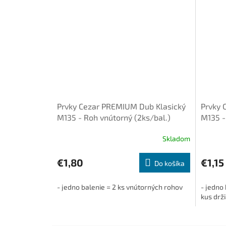
Prvky Cezar PREMIUM Dub Klasický
Prvky 
M135 - Roh vnútorný (2ks/bal.)
M135 -
(1+1ks/
Skladom
€1,80
€1,15
Do košíka
- jedno balenie = 2 ks vnútorných rohov
- jedno 
kus drži