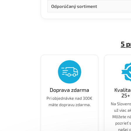
Odporúčaný sortiment
5 
Doprava zdarma
Kvalit
25+
Pri objednávke nad 300€
Na Sloven
máte dopravu zdarma.
už viac a
Môžete ná
pozrieť 
našej 