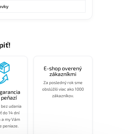
ovky
piť!
E-shop overený
zákazníkmi
Za posledný rok sme
obslúžili viac ako 1000
garancia
zákazníkov.
 peňazí
 bez udania
ť do 14 dní
a a my Vám
e peniaze.