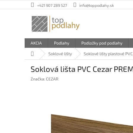
Prejsť
+421 907 289 527
info@toppodlahy.sk
na
obsah
AKCIA
Podlahy
Podložky pod podlahy
Domov
Soklové lišty
Soklové lišty plastové PVC
Soklová lišta PVC Cezar PRE
Značka:
CEZAR