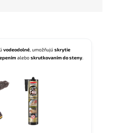
Sú
vodeodolné
, umožňujú
skrytie
lepením
alebo
skrutkovaním do steny
.