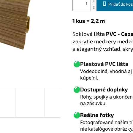
Pridať do koš
1 kus = 2,2 m
S
oklová lišta
PVC - Ce
zakrytie medzery medzi 
a elegantný vzhľad, skry
Plastová PVC lišta
Vodeodolná, vhodná aj
kúpeľní.
D
ostupné doplnky
Rohy, spojky a ukončeni
na zásuvku.
Reálne fotky
Fotografované naším t
nie katalógové obrázky