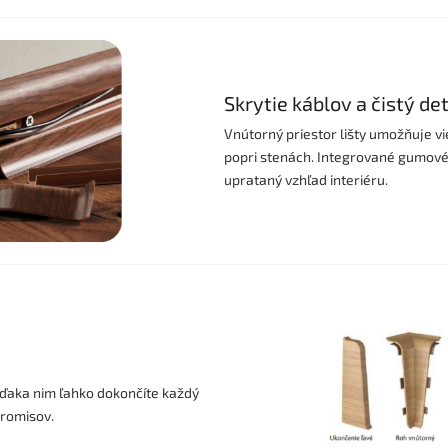
Skrytie káblov a čistý det
Vnútorný priestor lišty umožňuje v
popri stenách. Integrované gumové t
uprataný vzhľad interiéru.
ďaka nim ľahko dokončíte každý
promisov.