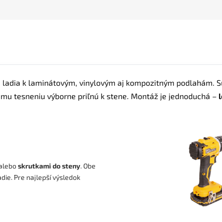
 ladia k laminátovým, vinylovým aj kompozitným podlahám. 
u tesneniu výborne priľnú k stene. Montáž je jednoduchá –
alebo
skrutkami do steny
. Obe
ie. Pre najlepší výsledok