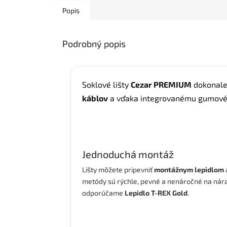
Popis
Podrobný popis
Soklové lišty
Cezar PREMIUM
dokonale
káblov
a vďaka integrovanému gumovém
Jednoduchá montáž
Lišty môžete pripevniť
montážnym
lepidlom
metódy sú rýchle, pevné a nenáročné na nárad
odporúčame
Lepidlo T-REX Gold
.