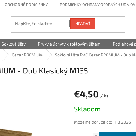
OBCHODNÉ PODMIENKY
PODMIENKY OCHRANY OSOBNÝCH ÚDAJOV
HĽADAŤ
Soklové lišty
Prvky a úchyty k soklovým lištám
Podlahové p
Cezar PREMIUM
Soklová lišta PVC Cezar PREMIUM - Dub K
MIUM - Dub Klasický M135
€4,50
/ ks
Jednotková
Skladom
cena:
Môžeme doručiť do:
11.8.2026