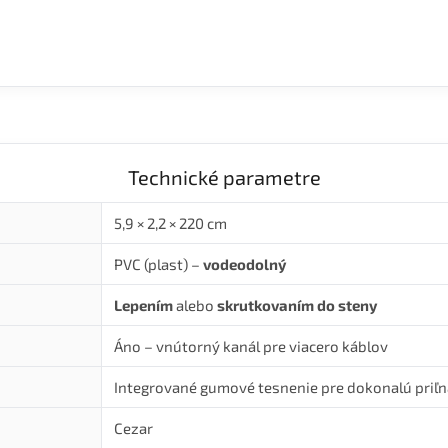
Technické parametre
5,9 × 2,2 × 220 cm
PVC (plast) –
vodeodolný
Lepením
alebo
skrutkovaním do steny
Áno – vnútorný kanál pre viacero káblov
Integrované gumové tesnenie pre dokonalú priľ
Cezar