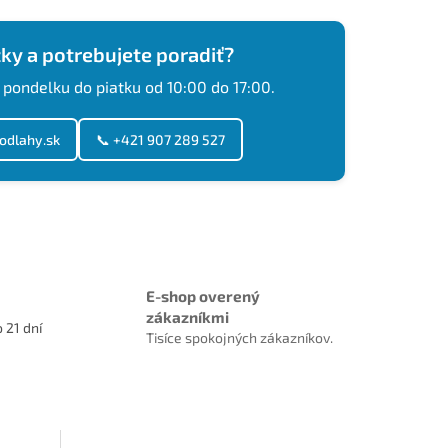
ky a potrebujete poradiť?
 pondelku do piatku od 10:00 do 17:00.
odlahy.sk
📞 +421 907 289 527
E-shop overený
zákazníkmi
 21 dní
Tisíce spokojných zákazníkov.