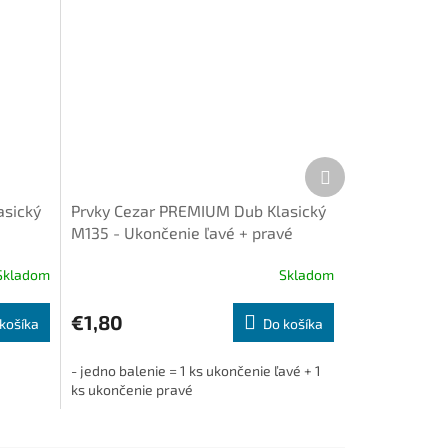
Ďalší
produkt
asický
Prvky Cezar PREMIUM Dub Klasický
M135 - Ukončenie ľavé + pravé
(1+1ks/bal.)
Skladom
Skladom
€1,80
košíka
Do košíka
- jedno balenie = 1 ks ukončenie ľavé + 1
ks ukončenie pravé