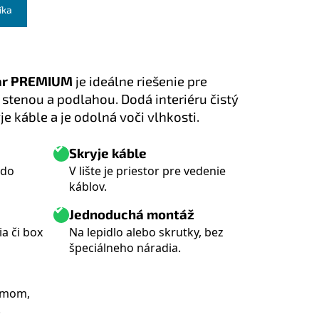
íka
zar PREMIUM
je ideálne riešenie pre
stenou a podlahou. Dodá interiéru čistý
je káble a je odolná voči vlhkosti.
Skryje káble
 do
V lište je priestor pre vedenie
káblov.
Jednoduchá montáž
a či box
Na lepidlo alebo skrutky, bez
špeciálneho náradia.
ímom,
.