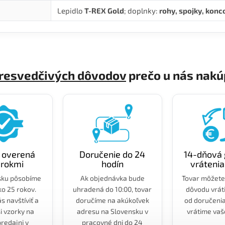
Lepidlo
T-REX Gold
; doplnky:
rohy, spojky, konc
presvedčivých dôvodov
prečo u nás nakú
a overená
Doručenie do 24
14-dňová 
 rokmi
hodín
vrátenia
sku pôsobíme
Ak objednávka bude
Tovar môžete
ko 25 rokov.
uhradená do 10:00, tovar
dôvodu vráti
s navštíviť a
doručíme na akúkoľvek
od doručeni
si vzorky na
adresu na Slovensku v
vrátime vaš
predajni v
pracovné dni do 24