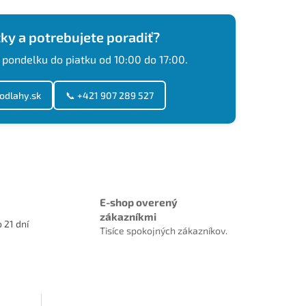
ky a potrebujete poradiť?
 pondelku do piatku od 10:00 do 17:00.
odlahy.sk
📞 +421 907 289 527
E-shop overený
zákazníkmi
 21 dní
Tisíce spokojných zákazníkov.