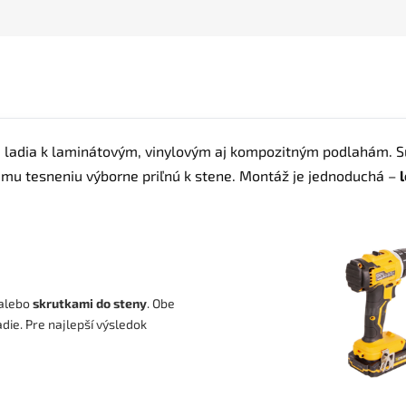
 ladia k laminátovým, vinylovým aj kompozitným podlahám. 
u tesneniu výborne priľnú k stene. Montáž je jednoduchá –
alebo
skrutkami do steny
. Obe
ie. Pre najlepší výsledok