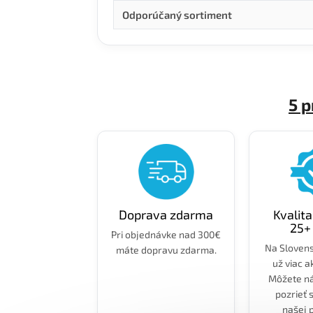
Odporúčaný sortiment
5 
Doprava zdarma
Kvalit
25+
Pri objednávke nad 300€
Na Sloven
máte dopravu zdarma.
už viac a
Môžete ná
pozrieť 
našej 