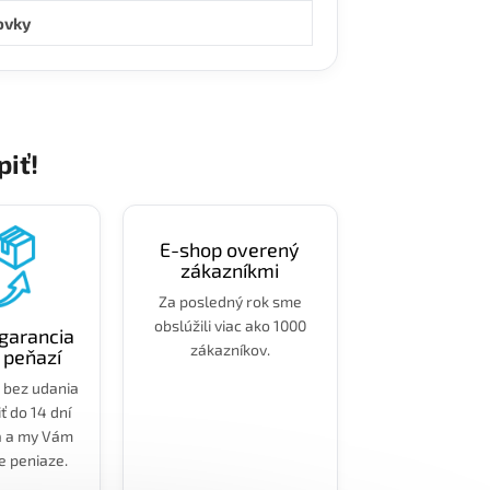
ovky
piť!
E-shop overený
zákazníkmi
Za posledný rok sme
obslúžili viac ako 1000
garancia
zákazníkov.
 peňazí
 bez udania
ť do 14 dní
a a my Vám
e peniaze.