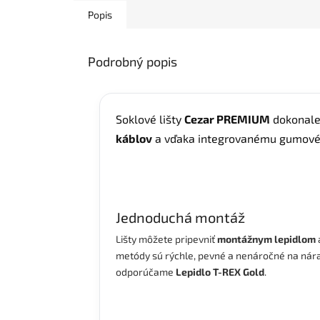
Popis
Podrobný popis
Soklové lišty
Cezar PREMIUM
dokonale
káblov
a vďaka integrovanému gumovém
Jednoduchá montáž
Lišty môžete pripevniť
montážnym
lepidlom
metódy sú rýchle, pevné a nenáročné na nárad
odporúčame
Lepidlo T-REX Gold
.