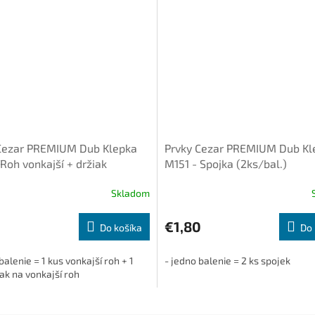
Cezar PREMIUM Dub Klepka
Prvky Cezar PREMIUM Dub Kl
Roh vonkajší + držiak
M151 - Spojka (2ks/bal.)
bal.)
Skladom
€1,80
Do košíka
Do 
balenie = 1 kus vonkajší roh + 1
- jedno balenie = 2 ks spojek
ak na vonkajší roh