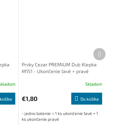
Ďalší
produkt
epka
Prvky Cezar PREMIUM Dub Klepka
M151 - Ukončenie ľavé + pravé
(1+1ks/bal.)
Skladom
Skladom
€1,80
košíka
Do košíka
- jedno balenie = 1 ks ukončenie ľavé + 1
ks ukončenie pravé