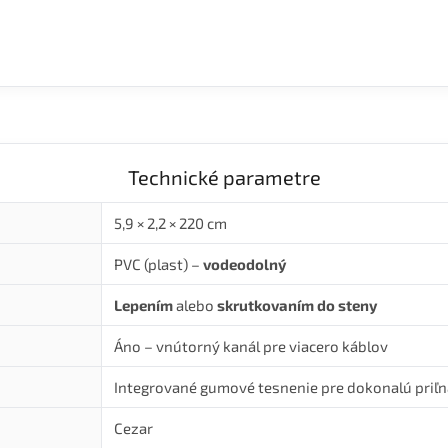
Technické parametre
5,9 × 2,2 × 220 cm
PVC (plast) –
vodeodolný
Lepením
alebo
skrutkovaním do steny
Áno – vnútorný kanál pre viacero káblov
Integrované gumové tesnenie pre dokonalú priľ
Cezar