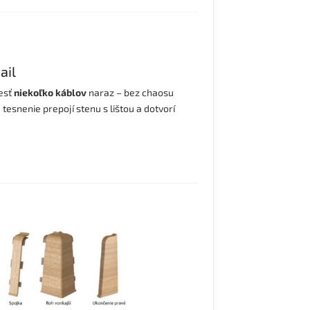
ail
iesť
niekoľko káblov
naraz – bez chaosu
esnenie prepojí stenu s lištou a dotvorí