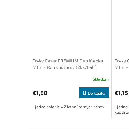
Prvky Cezar PREMIUM Dub Klepka
Prvky 
M151 - Roh vnútorný (2ks/bal.)
M151 - 
(1+1ks/
Skladom
€1,80
€1,15
Do košíka
- jedno balenie = 2 ks vnútorných rohov
- jedno 
kus drži