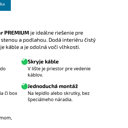
íka
zar PREMIUM
je ideálne riešenie pre
stenou a podlahou. Dodá interiéru čistý
je káble a je odolná voči vlhkosti.
Skryje káble
 do
V lište je priestor pre vedenie
káblov.
Jednoduchá montáž
a či box
Na lepidlo alebo skrutky, bez
špeciálneho náradia.
ímom,
.