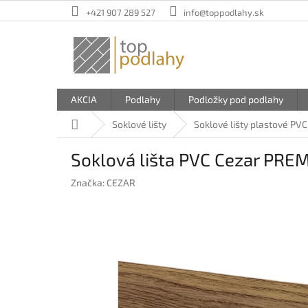
Prejsť
+421 907 289 527
info@toppodlahy.sk
na
obsah
AKCIA
Podlahy
Podložky pod podlahy
Domov
Soklové lišty
Soklové lišty plastové PVC
Soklová lišta PVC Cezar PRE
Značka:
CEZAR