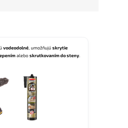
Sú
vodeodolné
, umožňujú
skrytie
lepením
alebo
skrutkovaním do steny
.