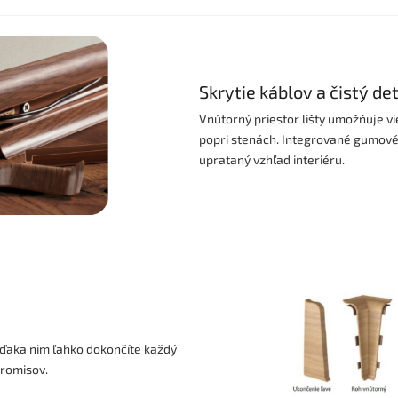
Skrytie káblov a čistý det
Vnútorný priestor lišty umožňuje v
popri stenách. Integrované gumové t
uprataný vzhľad interiéru.
ďaka nim ľahko dokončíte každý
promisov.