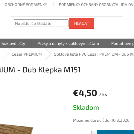
OBCHODNÉ PODMIENKY
PODMIENKY OCHRANY OSOBNÝCH ÚDAJOV
HĽADAŤ
Soklové lišty
Prvky a úchyty k soklovým lištám
Podlahové p
Cezar PREMIUM
Soklová lišta PVC Cezar PREMIUM - Dub K
MIUM - Dub Klepka M151
€4,50
/ ks
Jednotková
Skladom
cena:
Môžeme doručiť do:
10.8.2026