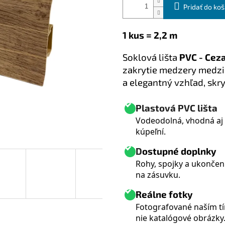
Pridať do koš
1 kus = 2,2 m
S
oklová lišta
PVC - Ce
zakrytie medzery medzi 
a elegantný vzhľad, skry
Plastová PVC lišta
Vodeodolná, vhodná aj
kúpeľní.
D
ostupné doplnky
Rohy, spojky a ukončeni
na zásuvku.
Reálne fotky
Fotografované naším t
nie katalógové obrázky