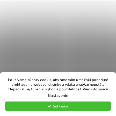
Používame súbory cookie, aby sme vám umožnili pohodlné
prehliadanie webovej stránky a vďaka analýze neustále
zlepšovali jej funkcie, výkon a použiteľnosť.
Viac informácií
Vytvoril Shoptet
Nastavenie
Copyright 2026
TopPodlahy
. Všetky práva vyhradené.
Súhlasím