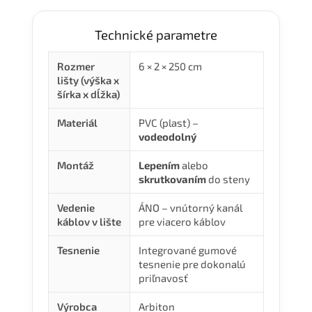
Technické parametre
Rozmer
6 × 2 × 250 cm
lišty (výška x
šírka x dĺžka)
Materiál
PVC (plast) –
vodeodolný
Montáž
Lepením
alebo
skrutkovaním
do steny
Vedenie
ÁNO – vnútorný kanál
káblov v lište
pre viacero káblov
Tesnenie
Integrované gumové
tesnenie pre dokonalú
priľnavosť
Výrobca
Arbiton