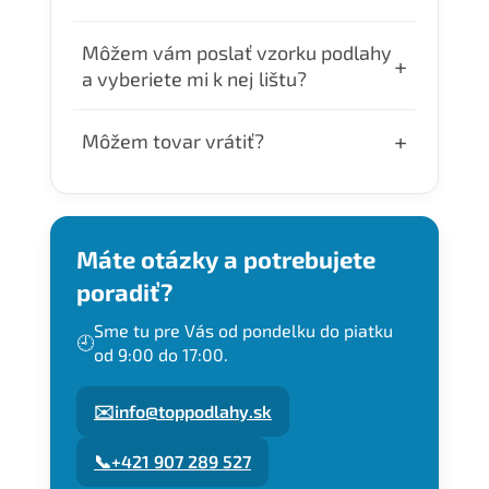
300€.
Objednávky uhradené do 10:00 odosielame
Môžem vám poslať vzorku podlahy
+
ešte v ten deň. Doručenie je v pracovné 24–
a vyberiete mi k nej lištu?
48 hodín.
Áno. Ak nám pošlete vzorku Vašej podlahy,
+
Môžem tovar vrátiť?
radi Vám k nej vyberieme čo
najpodobnejšie lišty, zašleme Vám fotky a
Tovar môžete vrátiť do 14 dní od dňa kedy
Vy si následne môžete vybrať, ktorý dekor
Vám ho doniesol kuriér. Tovar je treba
si objednáte.
poslať naspäť do nášho skladu. Adresu
Máte otázky a potrebujete
Vám pri žiadosti o vrátenie zašleme
poradiť?
mailom.
Sme tu pre Vás od pondelku do piatku
🕘
od 9:00 do 17:00.
✉️
info@toppodlahy.sk
📞
+421 907 289 527