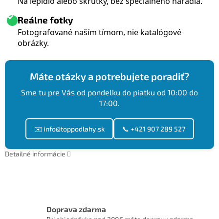
Na lepidlo alebo skrutky, bez špeciálneho náradia.
Reálne fotky
Fotografované naším tímom, nie katalógové
obrázky.
Máte otázky a potrebujete poradiť?
Sme tu pre Vás od pondelku do piatku od 10:00 do
17:00.
✉️ info@toppodlahy.sk
📞 +421 907 289 527
Detailné informácie
Doprava zdarma