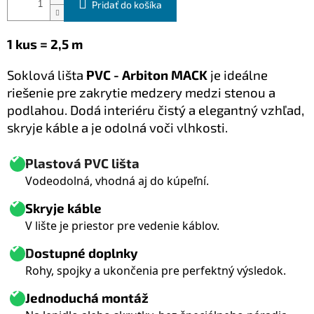
Pridať do košíka
1 kus = 2,5 m
Soklová lišta
PVC - Arbiton MACK
je ideálne
riešenie pre zakrytie medzery medzi stenou a
podlahou. Dodá interiéru čistý a elegantný vzhľad,
skryje káble a je odolná voči vlhkosti.
Plastová PVC lišta
Vodeodolná, vhodná aj do kúpeľní.
Skryje káble
V lište je priestor pre vedenie káblov.
D
ostupné doplnky
Rohy, spojky a ukončenia pre perfektný výsledok.
Jednoduchá montáž