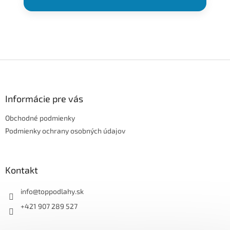
Z
á
p
ä
Informácie pre vás
t
Obchodné podmienky
i
e
Podmienky ochrany osobných údajov
Kontakt
info
@
toppodlahy.sk
+421 907 289 527