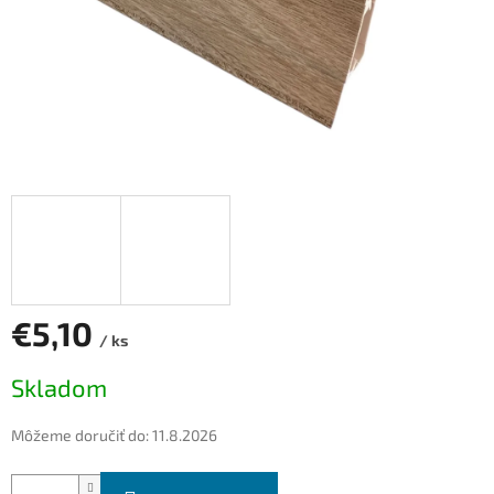
€5,10
/ ks
Jednotková
Skladom
cena:
Môžeme doručiť do:
11.8.2026