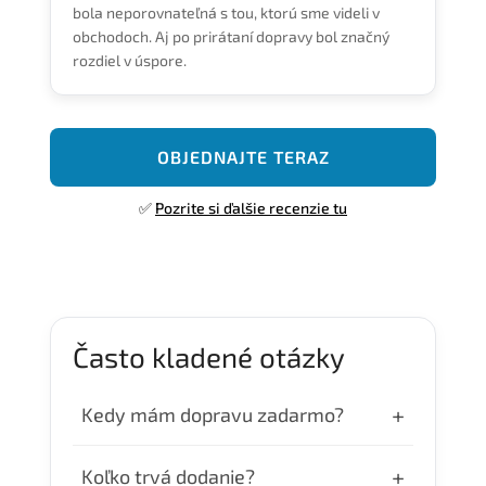
bola neporovnateľná s tou, ktorú sme videli v
obchodoch. Aj po prirátaní dopravy bol značný
rozdiel v úspore.
OBJEDNAJTE TERAZ
✅
Pozrite si ďalšie recenzie tu
Často kladené otázky
+
Kedy mám dopravu zadarmo?
Dopravu zdarma máte pri objednávke nad
+
Koľko trvá dodanie?