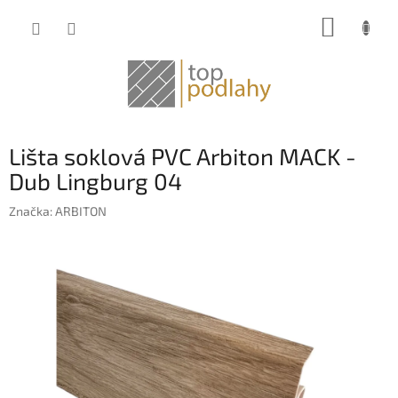
Prejsť
NÁKUP
na
obsah
KOŠÍK
Lišta soklová PVC Arbiton MACK -
Dub Lingburg 04
Značka:
ARBITON