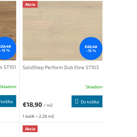
Akcia
€22,40
€22,40
–15 %
–15 %
s ST101
SolidStep Perform Dub Etna ST103
Skladom
Skladom
 košíka
Do košíka
€18,90
/ m2
1 balík = 2,26 m2
Akcia