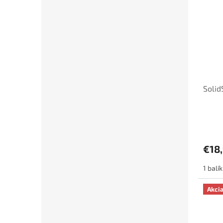
Solid
€18
1 balí
Akci