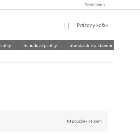
Prihlásenie
NÁKUPNÝ
Prázdny košík
KOŠÍK
rofily
Schodové profily
Štandardné a stavebné profily
10
položiek celkom