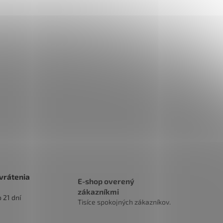
vrátenia
E-shop overený
zákazníkmi
 21 dní
Tisíce spokojných zákazníkov.