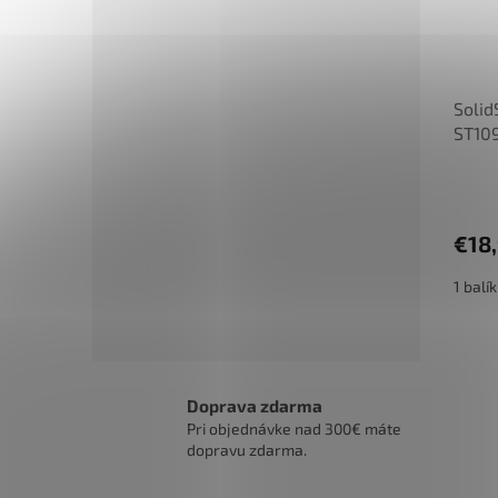
Solid
ST10
€18
1 balí
Doprava zdarma
Pri objednávke nad 300€ máte
dopravu zdarma.