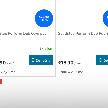
€22,40
–15 %
dStep Perform Dub Olympos
SolidStep Perform Dub Ruen
4
Skladom
Do košíka
Do
,90
€18,90
/ m2
/ m2
k = 2,26 m2
1 balík = 2,26 m2
a