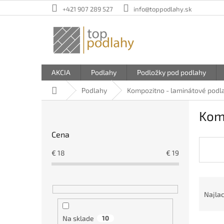
Prejsť
+421 907 289 527
info@toppodlahy.sk
na
obsah
AKCIA
Podlahy
Podložky pod podlahy
Domov
Podlahy
Kompozitno - laminátové podl
B
Kom
o
č
Cena
n
ý
€
18
€
19
p
a
R
n
a
e
Najlac
d
l
e
Na sklade
10