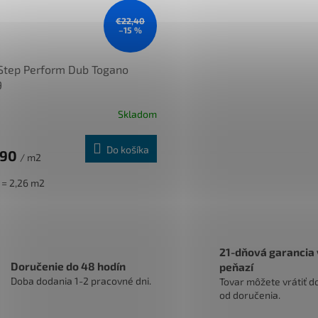
€22,40
–15 %
Step Perform Dub Togano
9
Skladom
Do košíka
,90
/ m2
k = 2,26 m2
O
v
l
21-dňová garancia 
á
Doručenie do 48 hodín
peňazí
d
Doba dodania 1-2 pracovné dni.
a
Tovar môžete vrátiť do
c
od doručenia.
i