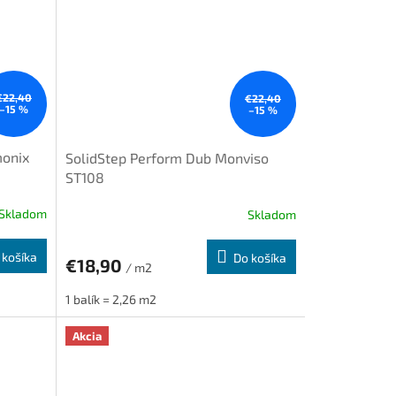
€22,40
€22,40
–15 %
–15 %
monix
SolidStep Perform Dub Monviso
ST108
Skladom
Skladom
 košíka
Do košíka
€18,90
/ m2
1 balík = 2,26 m2
Akcia