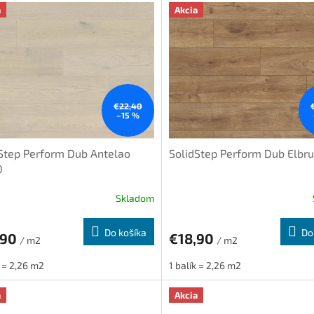
a
Akcia
€22,40
–15 %
Step Perform Dub Antelao
SolidStep Perform Dub Elbru
0
Skladom
Do košíka
Do
,90
€18,90
/ m2
/ m2
k = 2,26 m2
1 balík = 2,26 m2
a
Akcia