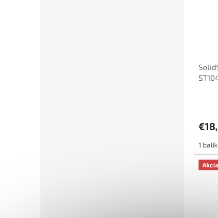
Soli
ST10
€18
1 balí
Akci