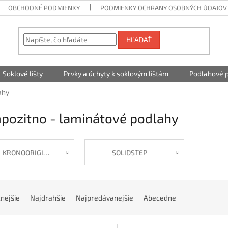
OBCHODNÉ PODMIENKY
PODMIENKY OCHRANY OSOBNÝCH ÚDAJOV
HĽADAŤ
Soklové lišty
Prvky a úchyty k soklovým lištám
Podlahové p
ahy
pozitno - laminátové podlahy
KRONOORIGINAL
SOLIDSTEP
nejšie
Najdrahšie
Najpredávanejšie
Abecedne