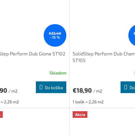
€22,40
–15 %
Step Perform Dub Giona ST102
SolidStep Perform Dub Cha
ST105
Skladom
Do košíka
Do
,90
€18,90
/ m2
/ m2
k = 2,26 m2
1 balík = 2,26 m2
a
Akcia