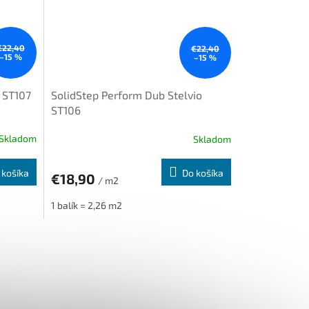
€22,40
€22,40
–15 %
–15 %
 ST107
SolidStep Perform Dub Stelvio
ST106
Skladom
Skladom
 košíka
Do košíka
€18,90
/ m2
1 balík = 2,26 m2