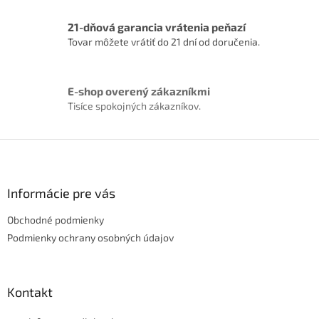
v
k
21-dňová garancia vrátenia peňazí
y
Tovar môžete vrátiť do 21 dní od doručenia.
v
ý
p
i
E-shop overený zákazníkmi
s
Tisíce spokojných zákazníkov.
u
Z
á
p
ä
Informácie pre vás
t
Obchodné podmienky
i
e
Podmienky ochrany osobných údajov
Kontakt