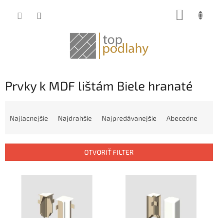
Prejsť
NÁKUP
na
obsah
KOŠÍK
Prvky k MDF lištám Biele hranaté
R
a
Najlacnejšie
Najdrahšie
Najpredávanejšie
Abecedne
d
e
n
OTVORIŤ FILTER
i
e
V
p
ý
r
p
o
i
d
s