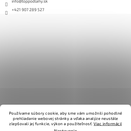
info
@
toppodlahy.sk
+421 907 289 527
Používame súbory cookie, aby sme vám umožnili pohodlné
prehliadanie webovej stránky a vďaka analýze neustále
zlepšovali jej funkcie, výkon a použiteľnosť.
Viac informácií
Vytvoril Shoptet
Nastavenie