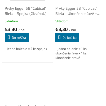
Prvky Egger 58 "Cubical"
Prvky Egger 58 "Cubical"
Biela - Spojka (2ks/bal.)
Biela - Ukončenie ľavé +
pravé (1+1ks/bal.)
Skladom
Skladom
€3,30
€3,30
/ bal
/ bal
Do košíka
Do košíka
- jedno balenie = 2 ks spojok
- jedno balenie = 1 ks
ukončenie ľavé + 1 ks
ukončenie pravé