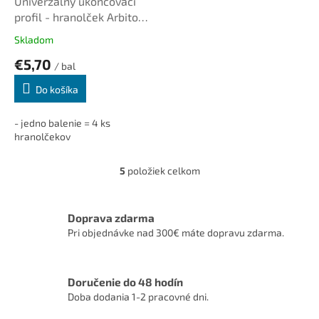
Univerzálny ukončovací
profil - hranolček Arbiton
Paint It (4ks/bal.)
Skladom
€5,70
/ bal
Do košíka
- jedno balenie = 4 ks
hranolčekov
5
položiek celkom
O
v
l
á
Doprava zdarma
d
Pri objednávke nad 300€ máte dopravu zdarma.
a
c
i
Doručenie do 48 hodín
e
p
Doba dodania 1-2 pracovné dni.
r