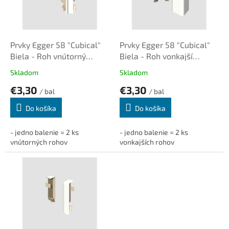
u
p
k
r
t
o
o
d
Prvky Egger 58 "Cubical"
Prvky Egger 58 "Cubical"
v
u
Biela - Roh vnútorný
Biela - Roh vonkajší
k
(2ks/bal.)
(2ks/bal.)
Skladom
Skladom
t
€3,30
€3,30
o
/ bal
/ bal
v
Do košíka
Do košíka
- jedno balenie = 2 ks
- jedno balenie = 2 ks
vnútorných rohov
vonkajších rohov