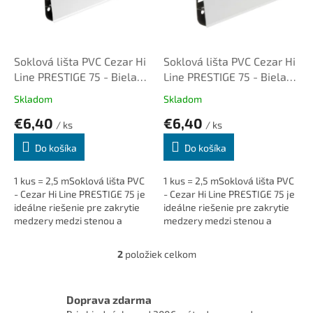
u
p
k
r
t
o
o
d
Soklová lišta PVC Cezar Hi
Soklová lišta PVC Cezar Hi
v
u
Line PRESTIGE 75 - Biela
Line PRESTIGE 75 - Biela
k
lesklá RAL9003
matná RAL9003
Skladom
Skladom
t
€6,40
€6,40
o
/ ks
/ ks
v
Do košíka
Do košíka
1 kus = 2,5 mSoklová lišta PVC
1 kus = 2,5 mSoklová lišta PVC
- Cezar Hi Line PRESTIGE 75 je
- Cezar Hi Line PRESTIGE 75 je
ideálne riešenie pre zakrytie
ideálne riešenie pre zakrytie
medzery medzi stenou a
medzery medzi stenou a
podlahou. Dodá interiéru čistý
podlahou. Dodá interiéru čistý
a elegantný vzhľad, skryje...
a elegantný vzhľad, skryje...
2
položiek celkom
O
v
l
á
Doprava zdarma
d