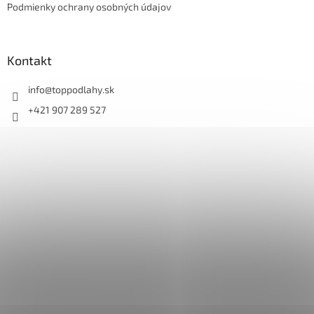
e
Podmienky ochrany osobných údajov
Kontakt
info
@
toppodlahy.sk
+421 907 289 527