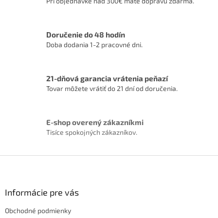
Pri objednávke nad 300€ máte dopravu zdarma.
a
c
i
Doručenie do 48 hodín
e
p
Doba dodania 1-2 pracovné dni.
r
v
k
21-dňová garancia vrátenia peňazí
y
Tovar môžete vrátiť do 21 dní od doručenia.
v
ý
p
i
E-shop overený zákazníkmi
s
Tisíce spokojných zákazníkov.
u
Z
á
p
ä
Informácie pre vás
t
Obchodné podmienky
i