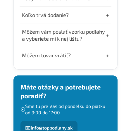
Dopravu zdarma máte pri objednávke nad
+
Koľko trvá dodanie?
300€.
Objednávky uhradené do 10:00 odosielame
Môžem vám poslať vzorku podlahy
+
ešte v ten deň. Doručenie je v pracovné 24–
a vyberiete mi k nej lištu?
48 hodín.
Áno. Ak nám pošlete vzorku Vašej podlahy,
+
Môžem tovar vrátiť?
radi Vám k nej vyberieme čo
najpodobnejšie lišty, zašleme Vám fotky a
Tovar môžete vrátiť do 14 dní od dňa kedy
Vy si následne môžete vybrať, ktorý dekor
Vám ho doniesol kuriér. Tovar je treba
si objednáte.
poslať naspäť do nášho skladu. Adresu
Máte otázky a potrebujete
Vám pri žiadosti o vrátenie zašleme
poradiť?
mailom.
Sme tu pre Vás od pondelku do piatku
🕘
od 9:00 do 17:00.
✉️
info@toppodlahy.sk