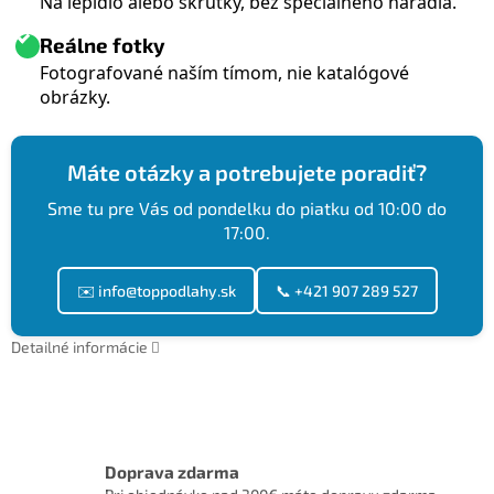
Na lepidlo alebo skrutky, bez špeciálneho náradia.
Reálne fotky
Fotografované naším tímom, nie katalógové
obrázky.
Máte otázky a potrebujete poradiť?
Sme tu pre Vás od pondelku do piatku od 10:00 do
17:00.
✉️ info@toppodlahy.sk
📞 +421 907 289 527
Detailné informácie
Doprava zdarma