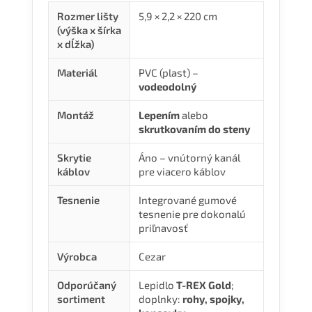
Rozmer lišty
5,9 × 2,2 × 220 cm
(výška x šírka
x dĺžka)
Materiál
PVC (plast) –
vodeodolný
Montáž
Lepením
alebo
skrutkovaním do steny
Skrytie
Áno – vnútorný kanál
káblov
pre viacero káblov
Tesnenie
Integrované gumové
tesnenie pre dokonalú
priľnavosť
Výrobca
Cezar
Odporúčaný
Lepidlo
T-REX Gold
;
sortiment
doplnky:
rohy, spojky,