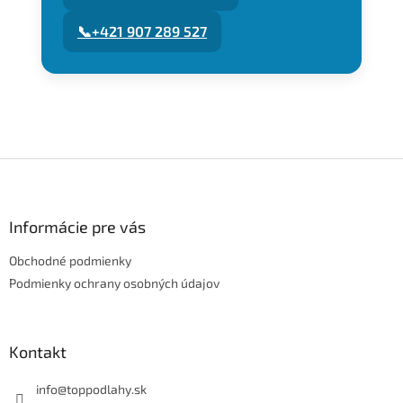
📞
+421 907 289 527
Z
á
p
ä
Informácie pre vás
t
Obchodné podmienky
i
e
Podmienky ochrany osobných údajov
Kontakt
info
@
toppodlahy.sk