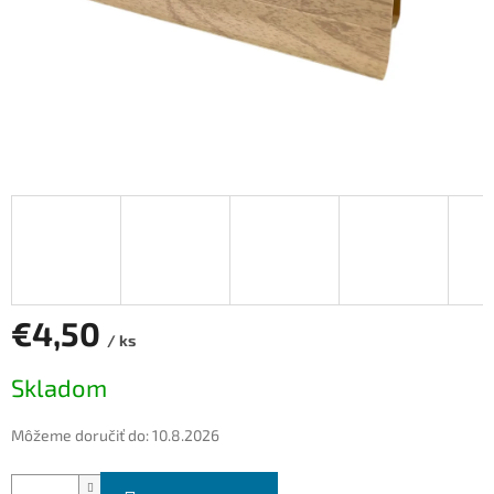
€4,50
/ ks
Jednotková
Skladom
cena:
Môžeme doručiť do:
10.8.2026