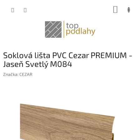
Prejsť
NÁKUP
na
obsah
KOŠÍK
Soklová lišta PVC Cezar PREMIUM -
Jaseň Svetlý M084
Značka:
CEZAR