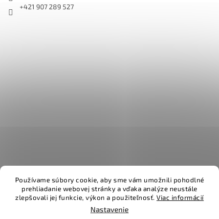
+421 907 289 527
Používame súbory cookie, aby sme vám umožnili pohodlné
prehliadanie webovej stránky a vďaka analýze neustále
zlepšovali jej funkcie, výkon a použiteľnosť.
Viac informácií
Vytvoril Shoptet
Nastavenie