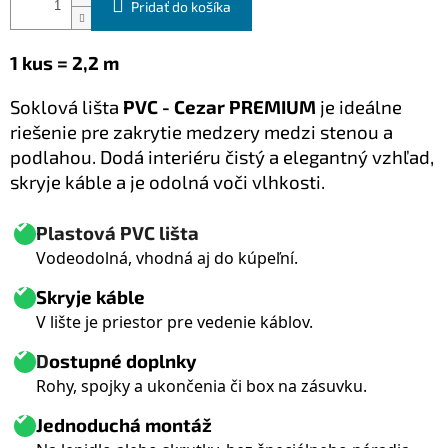
Pridať do košíka
1 kus = 2,2 m
S
oklová lišta
PVC - Cezar PREMIUM
je ideálne
riešenie pre zakrytie medzery medzi stenou a
podlahou. Dodá interiéru čistý a elegantný vzhľad,
skryje káble a je odolná voči vlhkosti.
Plastová PVC lišta
Vodeodolná, vhodná aj do kúpeľní.
Skryje káble
V lište je priestor pre vedenie káblov.
D
ostupné doplnky
Rohy, spojky a ukončenia či box na zásuvku.
Jednoduchá montáž