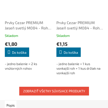
Prvky Cezar PREMIUM
Prvky Cezar PREMIUM
Jaseň svetlý M084 - Roh
Jaseň svetlý M084 - Roh
vnútorný (2ks/bal.)
vonkajší + držiak
Skladom
Skladom
(1+1ks/bal.)
€1,80
€1,15
Do košíka
Do košíka
- jedno balenie = 2 ks
- jedno balenie = 1 kus
vnútorných rohov
vonkajší roh + 1 kus držiak na
vonkajší roh
ZOBRAZIŤ VŠETKY SÚVISIACE PRODUKTY
Popis