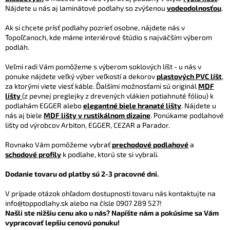
k
Nájdete u nás aj laminátové podlahy so zvýšenou
vodeodolnosťou
.
y
v
Ak si chcete prísť podlahy pozrieť osobne, nájdete nás v
ý
Topoľčanoch, kde máme interiérové štúdio s najväčším výberom
p
podláh.
i
s
Veľmi radi Vám pomôžeme s výberom soklových líšt - u nás v
u
ponuke nájdete veľký výber veľkostí a dekorov
plastových PVC líšt
,
za ktorými viete viesť káble. Ďalšími možnosťami sú originál
MDF
lišty
(z pevnej preglejky z drevených vlákien potiahnuté fóliou) k
podlahám EGGER alebo
elegantné biele hranaté lišty
. Nájdete u
nás aj biele
MDF lišty v rustikálnom dizajne
. Ponúkame podlahové
lišty od výrobcov Arbiton, EGGER, CEZAR a Parador.
Rovnako Vám pomôžeme vybrať
prechodové podlahové
a
schodové profily
k podlahe, ktorú ste si vybrali.
Dodanie tovaru od platby sú 2-3 pracovné dni.
V prípade otázok ohľadom dostupnosti tovaru nás kontaktujte na
info@toppodlahy.sk alebo na čísle 0907 289 527!
Našli ste nižšiu cenu ako u nás? Napíšte nám a pokúsime sa Vám
vypracovať lepšiu cenovú ponuku!