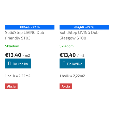
€17,40
–22 %
€17,40
–22 %
SolidStep LIVING Dub
SolidStep LIVING Dub
Friendly ST03
Glasgow ST08
Skladom
Skladom
€13,40
€13,40
/ m2
/ m2
Do košíka
Do košíka
1 balík = 2,22m2
1 balík = 2,22m2
Akcia
Akcia