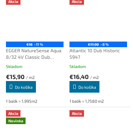
Akcia
Akcia
€18
–11 %
€17,90
–8 %
EGGER NatureSense Aqua
Atlantic 10 Dub Historic
8/32 4V Classic Dub
5947
Treviso hnedý SOL2183
Skladom
Skladom
€15,90
€16,40
/ m2
/ m2
Do košíka
Do košíka
1 balík = 1,995m2
1 balík = 1,7580 m2
Akcia
Akcia
Novinka