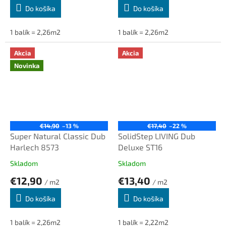
Do košíka
Do košíka
1 balík = 2,26m2
1 balík = 2,26m2
Akcia
Akcia
Novinka
€14,90
–13 %
€17,40
–22 %
Super Natural Classic Dub
SolidStep LIVING Dub
Harlech 8573
Deluxe ST16
Skladom
Skladom
€12,90
€13,40
/ m2
/ m2
Do košíka
Do košíka
1 balík = 2,26m2
1 balík = 2,22m2