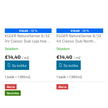
€16,60
–13 %
€16,60
–13 %
EGGER NatureSense 8/32
EGGER NatureSense 8/32
4V Classic Dub Loja hnedý
4V Classic Dub North
SOL2077
svetlohnedý SOL2158
Skladom
Skladom
€14,40
€14,40
/ m2
/ m2
Do košíka
Do košíka
1 balík = 1,995m2
1 balík = 1,995m2
Akcia
Akcia
Novinka