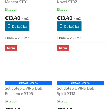
Modest ST01
Novel ST02
Skladom
Skladom
€13,40
€13,40
/ m2
/ m2
Do košíka
Do košíka
1 balík = 2,22m2
1 balík = 2,22m2
Akcia
Akcia
€17,40
–22 %
€17,40
–22 %
SolidStep LIVING Dub
SolidStep LIVING Dub
Residence ST05
Spirit ST12
Skladom
Skladom