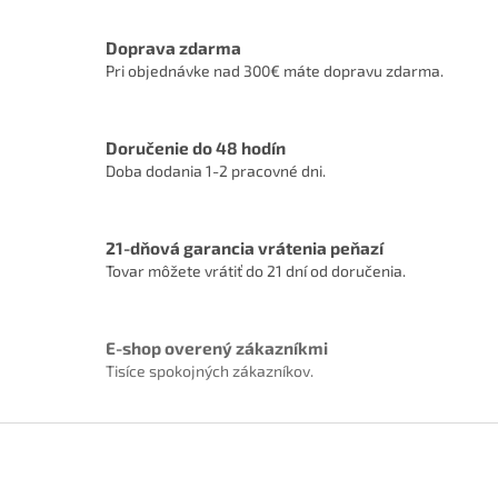
Doprava zdarma
Pri objednávke nad 300€ máte dopravu zdarma.
Doručenie do 48 hodín
Doba dodania 1-2 pracovné dni.
21-dňová garancia vrátenia peňazí
Tovar môžete vrátiť do 21 dní od doručenia.
E-shop overený zákazníkmi
Tisíce spokojných zákazníkov.
Z
á
p