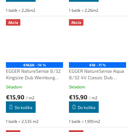
1 balík = 2,26m2
1 balík = 2,26m2
Akcia
Akcia
€18,50
–14 %
€18
–11 %
EGGER NatureSense 8/32
EGGER NatureSense Aqua
Kingsize Dub Weinburg
8/32 4V Classic Dub
svetlý SOL2923
Sherman medový SOL2014
Skladom
Skladom
€15,90
€15,90
/ m2
/ m2
Do košíka
Do košíka
1 balík = 2,535 m2
1 balík = 1,995m2