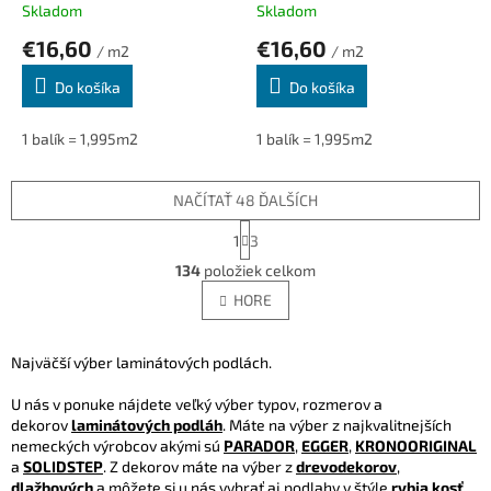
Skladom
Skladom
€16,60
€16,60
/ m2
/ m2
Do košíka
Do košíka
1 balík = 1,995m2
1 balík = 1,995m2
NAČÍTAŤ 48 ĎALŠÍCH
S
1
3
t
O
r
134
položiek celkom
v
á
l
HORE
n
á
k
d
o
v
a
Najväčší výber laminátových podlách.
a
c
n
i
U nás v ponuke nájdete veľký výber typov, rozmerov a
i
e
dekorov
laminátových podláh
. Máte na výber z najkvalitnejších
e
p
nemeckých výrobcov akými sú
PARADOR
,
EGGER
,
KRONOORIGINAL
r
a
SOLIDSTEP
. Z dekorov máte na výber z
drevodekorov
,
v
dlažbových
a môžete si u nás vybrať aj podlahy v štýle
rybia kosť
.