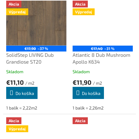
Akcia
Akcia
Výpredaj
Výpredaj
€17,90
–37 %
€17,40
–31 %
SolidStep LIVING Dub
Atlantic 8 Dub Mushroom
Grandiose ST20
Apollo K634
Skladom
Skladom
€11,10
€11,90
/ m2
/ m2
Do košíka
Do košíka
1 balík = 2,22m2
1 balík = 2,26m2
Akcia
Akcia
Výpredaj