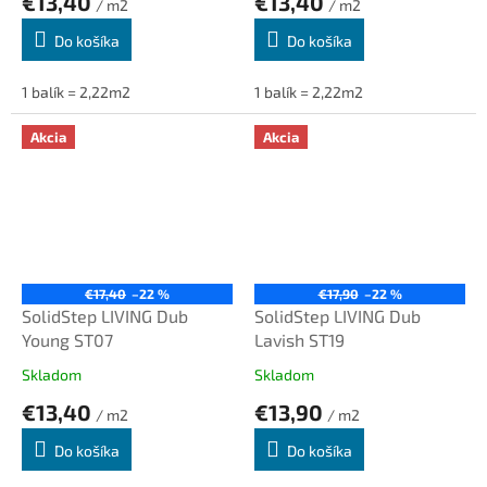
€13,40
€13,40
/ m2
/ m2
Do košíka
Do košíka
1 balík = 2,22m2
1 balík = 2,22m2
Akcia
Akcia
€17,40
–22 %
€17,90
–22 %
SolidStep LIVING Dub
SolidStep LIVING Dub
Young ST07
Lavish ST19
Skladom
Skladom
€13,40
€13,90
/ m2
/ m2
Do košíka
Do košíka