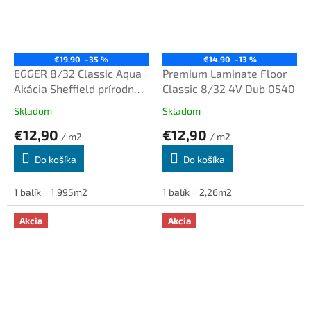
€19,90
–35 %
€14,90
–13 %
EGGER 8/32 Classic Aqua
Premium Laminate Floor
Akácia Sheffield prírodná
Classic 8/32 4V Dub 0540
EL1004
Skladom
Skladom
€12,90
€12,90
/ m2
/ m2
Do košíka
Do košíka
1 balík = 1,995m2
1 balík = 2,26m2
Akcia
Akcia