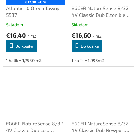
€17,90
–8 %
Atlantic 10 Orech Tawny
EGGER NatureSense 8/32
5537
4V Classic Dub Elton biely
SOL2831
Skladom
Skladom
€16,40
€16,60
/ m2
/ m2
Do košíka
Do košíka
1 balík = 1,7580 m2
1 balík = 1,995m2
EGGER NatureSense 8/32
EGGER NatureSense 8/32
4V Classic Dub Loja
4V Classic Dub Newport
prírodný SOL2076
hnedý SOL2163