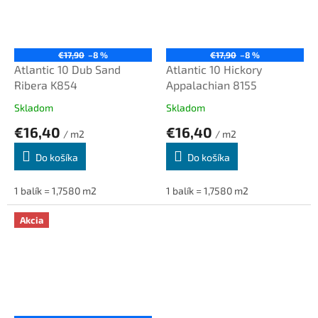
€17,90
–8 %
€17,90
–8 %
Atlantic 10 Dub Sand
Atlantic 10 Hickory
Ribera K854
Appalachian 8155
Skladom
Skladom
€16,40
€16,40
/ m2
/ m2
Do košíka
Do košíka
1 balík = 1,7580 m2
1 balík = 1,7580 m2
Akcia