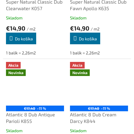
Super Natural Classic Dub
Super Natural Classic Dub
Clearwater K057
Fawn Apollo K635
Skladom
Skladom
€14,90
€14,90
/ m2
/ m2
Do košíka
Do košíka
1 balík = 2,26m2
1 balík = 2,26m2
Akcia
Akcia
Novinka
Novinka
€17,40
–11 %
€17,40
–11 %
Atlantic 8 Dub Antique
Atlantic 8 Dub Cream
Parioli K855
Darcy K844
Skladom
Skladom