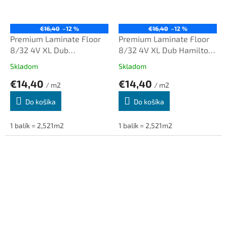
€16,40
–12 %
€16,40
–12 %
Premium Laminate Floor
Premium Laminate Floor
8/32 4V XL Dub
8/32 4V XL Dub Hamilton
Desperados K063
6548
Skladom
Skladom
€14,40
€14,40
/ m2
/ m2
Do košíka
Do košíka
1 balík = 2,521m2
1 balík = 2,521m2