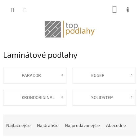
Prejsť
NÁKUP
na
obsah
KOŠÍK
Laminátové podlahy
PARADOR
EGGER
KRONOORIGINAL
SOLIDSTEP
R
a
Najlacnejšie
Najdrahšie
Najpredávanejšie
Abecedne
d
e