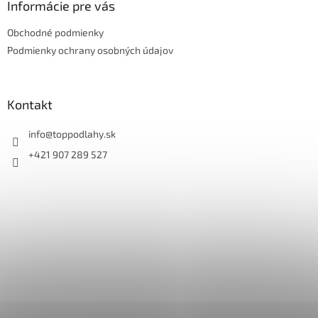
ä
Informácie pre vás
t
Obchodné podmienky
i
e
Podmienky ochrany osobných údajov
Kontakt
info
@
toppodlahy.sk
+421 907 289 527