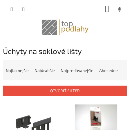
Prejsť
NÁKUP
na
obsah
KOŠÍK
Úchyty na soklové lišty
R
a
Najlacnejšie
Najdrahšie
Najpredávanejšie
Abecedne
d
e
n
OTVORIŤ FILTER
i
e
V
p
ý
r
p
o
i
d
s