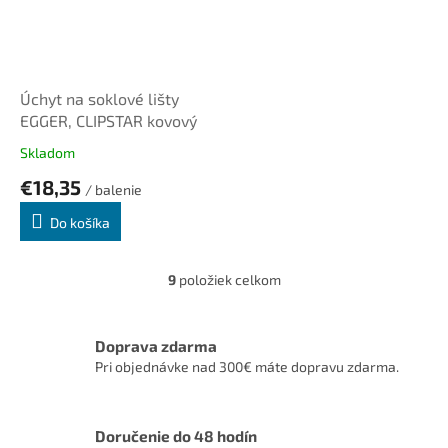
Úchyt na soklové lišty
EGGER, CLIPSTAR kovový
Skladom
€18,35
/ balenie
Do košíka
9
položiek celkom
O
v
l
á
Doprava zdarma
d
Pri objednávke nad 300€ máte dopravu zdarma.
a
c
i
Doručenie do 48 hodín
e