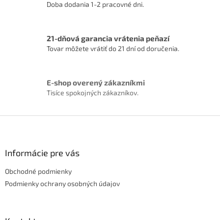
p
Doba dodania 1-2 pracovné dni.
r
v
k
21-dňová garancia vrátenia peňazí
y
Tovar môžete vrátiť do 21 dní od doručenia.
v
ý
p
i
E-shop overený zákazníkmi
s
Tisíce spokojných zákazníkov.
u
Z
á
p
ä
Informácie pre vás
t
Obchodné podmienky
i
e
Podmienky ochrany osobných údajov