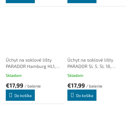
Úchyt na soklové lišty
Úchyt na soklové lišty
PARADOR Hamburg HL1,
PARADOR SL 5, SL 18,
HL2, HL3, plastový
plastový
Skladom
Skladom
€17,99
€17,99
/ balenie
/ balenie
Do košíka
Do košíka