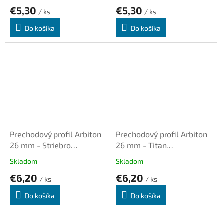
€5,30
€5,30
/ ks
/ ks
Do košíka
Do košíka
Prechodový profil Arbiton
Prechodový profil Arbiton
26 mm - Striebro
26 mm - Titan
kartáčované B1, dl. 0,93m,
kartáčovaný B3, dl. 0,93m,
Skladom
Skladom
samolepiaci vyrovnávací
samolepiaci vyrovnávací
€6,20
€6,20
/ ks
/ ks
Do košíka
Do košíka