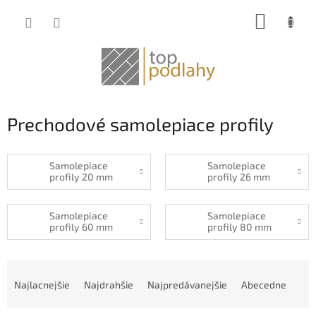
Prejsť
NÁKUP
na
obsah
KOŠÍK
Prechodové samolepiace profily
Samolepiace
Samolepiace
profily 20 mm
profily 26 mm
Samolepiace
Samolepiace
profily 60 mm
profily 80 mm
R
a
Najlacnejšie
Najdrahšie
Najpredávanejšie
Abecedne
d
e