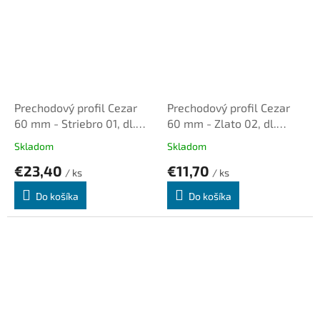
Prechodový profil Cezar
Prechodový profil Cezar
60 mm - Striebro 01, dl.
60 mm - Zlato 02, dl.
2,0m, samolepiaci oblý
1,0m, samolepiaci oblý
Skladom
Skladom
€23,40
€11,70
/ ks
/ ks
Do košíka
Do košíka