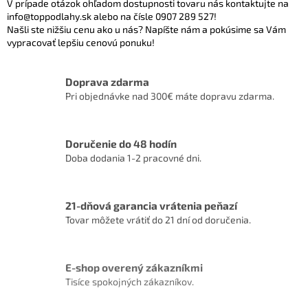
v
V prípade otázok ohľadom dostupnosti tovaru nás kontaktujte na
k
info@toppodlahy.sk alebo na čísle 0907 289 527!
y
Našli ste nižšiu cenu ako u nás? Napíšte nám a pokúsime sa Vám
v
vypracovať lepšiu cenovú ponuku!
ý
p
i
Doprava zdarma
s
Pri objednávke nad 300€ máte dopravu zdarma.
u
Doručenie do 48 hodín
Doba dodania 1-2 pracovné dni.
21-dňová garancia vrátenia peňazí
Tovar môžete vrátiť do 21 dní od doručenia.
E-shop overený zákazníkmi
Tisíce spokojných zákazníkov.