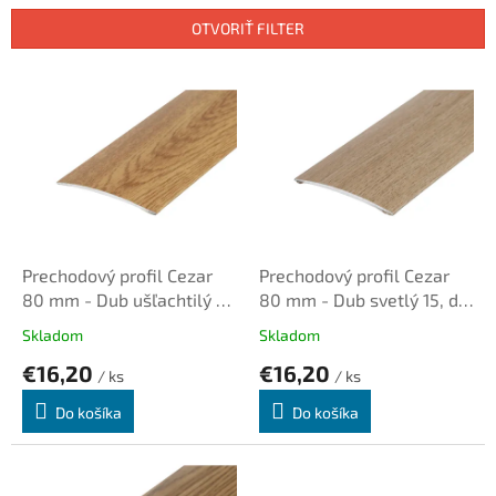
n
OTVORIŤ FILTER
i
e
V
p
ý
r
p
o
i
d
s
u
p
k
r
t
o
o
d
Prechodový profil Cezar
Prechodový profil Cezar
v
u
80 mm - Dub ušľachtilý 19,
80 mm - Dub svetlý 15, dl.
k
dl. 1,0m, samolepiaci oblý
1,0m, samolepiaci oblý
Skladom
Skladom
t
€16,20
€16,20
o
/ ks
/ ks
v
Do košíka
Do košíka