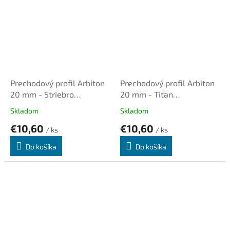
Prechodový profil Arbiton
Prechodový profil Arbiton
20 mm - Striebro
20 mm - Titan
kartáčované B1, dl. 1,86m,
kartáčovaný B3, dl. 1,86m,
Skladom
Skladom
samolepiaci plochý
samolepiaci plochý
€10,60
€10,60
/ ks
/ ks
Do košíka
Do košíka