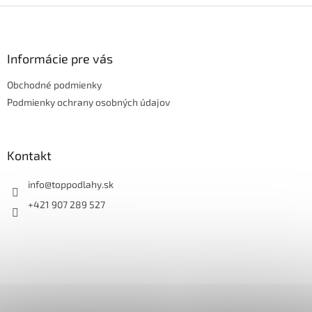
Z
á
p
ä
Informácie pre vás
t
Obchodné podmienky
i
e
Podmienky ochrany osobných údajov
Kontakt
info
@
toppodlahy.sk
+421 907 289 527