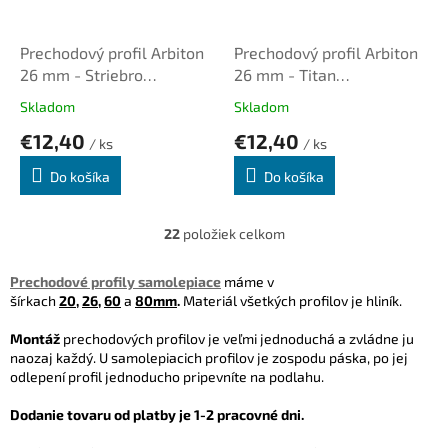
Prechodový profil Arbiton
Prechodový profil Arbiton
26 mm - Striebro
26 mm - Titan
kartáčované B1, dl. 1,86m,
kartáčovaný B3, dl. 1,86m,
Skladom
Skladom
samolepiaci vyrovnávací
samolepiaci vyrovnávací
€12,40
€12,40
/ ks
/ ks
Do košíka
Do košíka
22
položiek celkom
O
v
l
Prechodové profily samolepiace
máme v
á
šírkach
20
,
26
,
60
a
80mm
.
Materiál všetkých profilov je hliník.
d
a
Montáž
prechodových profilov je veľmi jednoduchá a zvládne ju
c
naozaj každý. U samolepiacich profilov je zospodu páska, po jej
i
odlepení profil jednoducho pripevníte na podlahu.
e
p
Dodanie tovaru od platby je 1-2 pracovné dni.
r