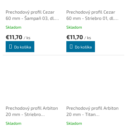
Prechodový profil Cezar
Prechodový profil Cezar
60 mm - Šampaň 03, dl.
60 mm - Striebro 01, dl.
1,0m, samolepiaci oblý
1,0m, samolepiaci oblý
Skladom
Skladom
€11,70
€11,70
/ ks
/ ks
Do košíka
Do košíka
Prechodový profil Arbiton
Prechodový profil Arbiton
20 mm - Striebro
20 mm - Titan
kartáčované B1, dl. 0,93m,
kartáčovaný B3, dl. 0,93m,
Skladom
Skladom
samolepiaci plochý
samolepiaci plochý