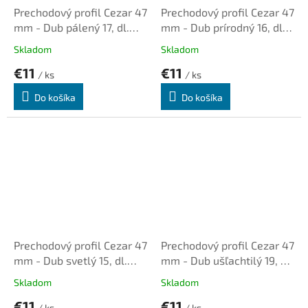
Prechodový profil Cezar 47
Prechodový profil Cezar 47
mm - Dub pálený 17, dl.
mm - Dub prírodný 16, dl.
0,93m, samolepiaco-
0,93m, samolepiaco-
Skladom
Skladom
narážací oblý
narážací oblý
€11
€11
/ ks
/ ks
Do košíka
Do košíka
Prechodový profil Cezar 47
Prechodový profil Cezar 47
mm - Dub svetlý 15, dl.
mm - Dub ušľachtilý 19, dl.
0,93m, samolepiaco-
0,93m, samolepiaco-
Skladom
Skladom
narážací oblý
narážací oblý
€11
€11
/ ks
/ ks