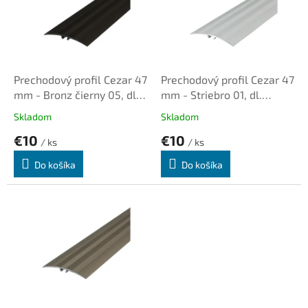
i
d
s
u
p
k
r
t
o
o
d
Prechodový profil Cezar 47
Prechodový profil Cezar 47
v
u
mm - Bronz čierny 05, dl.
mm - Striebro 01, dl.
k
0,93m, samolepiaco-
0,93m, samolepiaco-
Skladom
Skladom
t
narážací oblý
narážací oblý
€10
€10
o
/ ks
/ ks
v
Do košíka
Do košíka