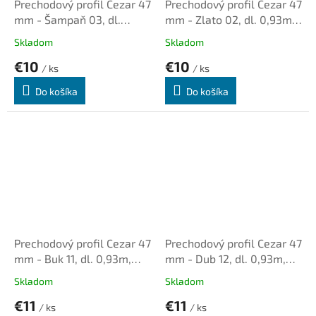
Prechodový profil Cezar 47
Prechodový profil Cezar 47
mm - Šampaň 03, dl.
mm - Zlato 02, dl. 0,93m,
0,93m, samolepiaco-
samolepiaco-narážací
Skladom
Skladom
narážací oblý
oblý
€10
€10
/ ks
/ ks
Do košíka
Do košíka
Prechodový profil Cezar 47
Prechodový profil Cezar 47
mm - Buk 11, dl. 0,93m,
mm - Dub 12, dl. 0,93m,
samolepiaco-narážací
samolepiaco-narážací
Skladom
Skladom
oblý
oblý
€11
€11
/ ks
/ ks