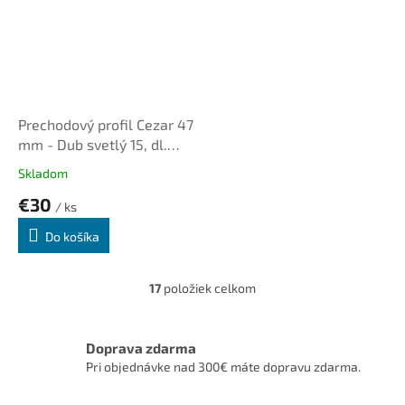
Prechodový profil Cezar 47
mm - Dub svetlý 15, dl.
2,79m, samolepiaco-
Skladom
narážací oblý
€30
/ ks
Do košíka
17
položiek celkom
O
v
l
á
Doprava zdarma
d
Pri objednávke nad 300€ máte dopravu zdarma.
a
c