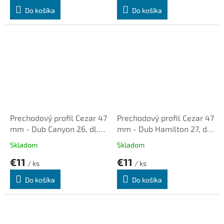
Do košíka
Do košíka
Prechodový profil Cezar 47
Prechodový profil Cezar 47
mm - Dub Canyon 26, dl.
mm - Dub Hamilton 27, dl.
0,93m, samolepiaco-
0,93m, samolepiaco-
Skladom
Skladom
narážací oblý
narážací oblý
€11
€11
/ ks
/ ks
Do košíka
Do košíka