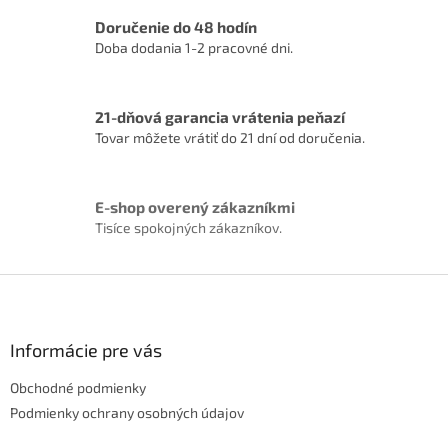
i
Doručenie do 48 hodín
e
p
Doba dodania 1-2 pracovné dni.
r
v
k
21-dňová garancia vrátenia peňazí
y
Tovar môžete vrátiť do 21 dní od doručenia.
v
ý
p
i
E-shop overený zákazníkmi
s
Tisíce spokojných zákazníkov.
u
Z
á
p
ä
Informácie pre vás
t
Obchodné podmienky
i
e
Podmienky ochrany osobných údajov