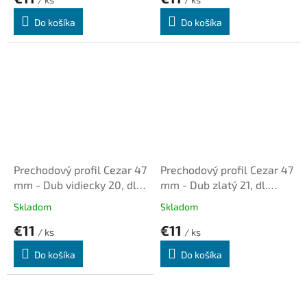
Do košíka
Do košíka
Prechodový profil Cezar 47
Prechodový profil Cezar 47
mm - Dub vidiecky 20, dl.
mm - Dub zlatý 21, dl.
0,93m, samolepiaco-
0,93m, samolepiaco-
Skladom
Skladom
narážací oblý
narážací oblý
€11
€11
/ ks
/ ks
Do košíka
Do košíka