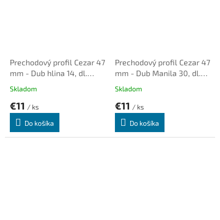
Prechodový profil Cezar 47
Prechodový profil Cezar 47
mm - Dub hlina 14, dl.
mm - Dub Manila 30, dl.
0,93m, samolepiaco-
0,93m, samolepiaco-
Skladom
Skladom
narážací oblý
narážací oblý
€11
€11
/ ks
/ ks
Do košíka
Do košíka