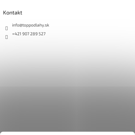
Kontakt
info
@
toppodlahy.sk
+421 907 289 527