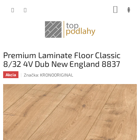
Prejsť
NÁKUP
na
obsah
KOŠÍK
Premium Laminate Floor Classic
8/32 4V Dub New England 8837
Značka:
KRONOORIGINAL
Akcia