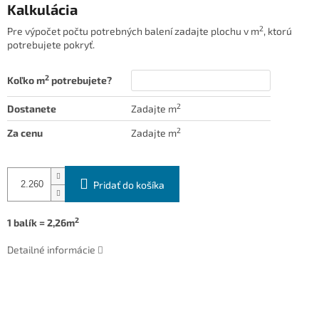
Kalkulácia
2
Pre výpočet počtu potrebných balení zadajte plochu v m
, ktorú
potrebujete pokryť.
2
Koľko m
potrebujete?
2
Dostanete
Zadajte m
2
Za cenu
Zadajte m
Pridať do košíka
2
1 balík = 2,26m
Detailné informácie