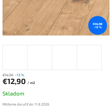
€14,90
–13 %
€14,90
–13 %
€12,90
/ m2
Jednotková
Skladom
cena:
Môžeme doručiť do:
11.8.2026