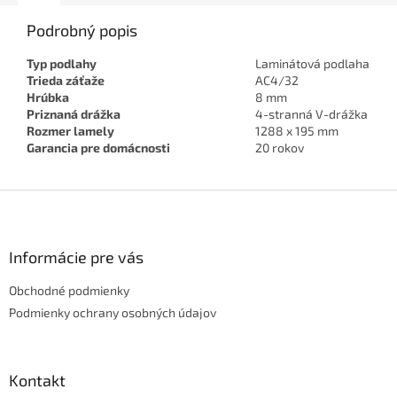
Podrobný popis
Typ podlahy
Laminátová podlaha
Trieda záťaže
AC4/32
Hrúbka
8 mm
Priznaná drážka
4-stranná V-drážka
Rozmer lamely
1288 x 195 mm
Garancia pre domácnosti
20 rokov
Z
á
p
ä
Informácie pre vás
t
Obchodné podmienky
i
e
Podmienky ochrany osobných údajov
Kontakt