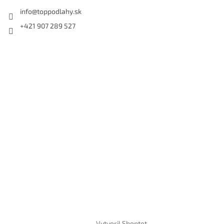
info
@
toppodlahy.sk
+421 907 289 527
Vytvoril Shoptet