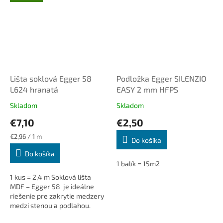
Lišta soklová Egger 58
Podložka Egger SILENZIO
L624 hranatá
EASY 2 mm HFPS
Skladom
Skladom
€7,10
€2,50
Jednotková
€2,96 / 1 m
Do košíka
cena:
Do košíka
1 balík = 15m2
1 kus = 2,4 m Soklová lišta
MDF – Egger 58 je ideálne
riešenie pre zakrytie medzery
medzi stenou a podlahou.
Dodá interiéru čistý a