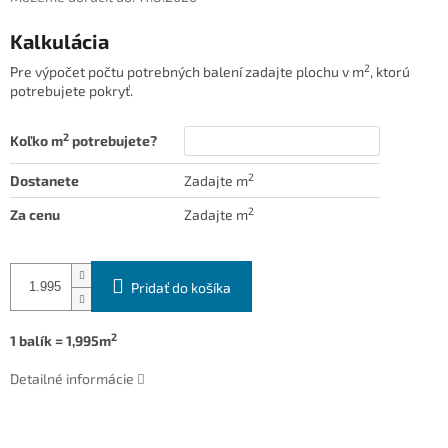
Kalkulácia
2
Pre výpočet počtu potrebných balení zadajte plochu v m
, ktorú
potrebujete pokryť.
2
Koľko m
potrebujete?
2
Dostanete
Zadajte m
2
Za cenu
Zadajte m
Pridať do košíka
2
1 balík = 1,995m
Detailné informácie