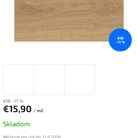
€18
–11 %
€18
–11 %
€15,90
/ m2
Jednotková
Skladom
cena:
Môžeme doručiť do:
11.8.2026