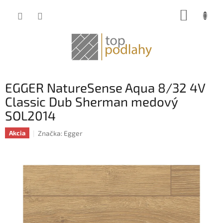
Prejsť
NÁKUP
na
obsah
KOŠÍK
EGGER NatureSense Aqua 8/32 4V
Classic Dub Sherman medový
SOL2014
Značka:
Egger
Akcia