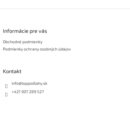
Z
á
p
ä
Informácie pre vás
t
Obchodné podmienky
i
e
Podmienky ochrany osobných údajov
Kontakt
info
@
toppodlahy.sk
+421 907 289 527