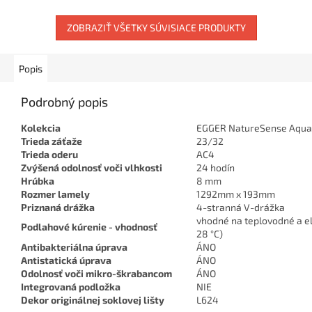
elegantný vzhľad. ...
ZOBRAZIŤ VŠETKY SÚVISIACE PRODUKTY
Popis
Podrobný popis
Kolekcia
EGGER NatureSense Aqua 
Trieda záťaže
23/32
Trieda oderu
AC4
Zvýšená odolnosť voči vlhkosti
24 hodín
Hrúbka
8 mm
Rozmer lamely
1292mm x 193mm
Priznaná drážka
4-stranná V-drážka
vhodné na teplovodné a el
Podlahové kúrenie - vhodnosť
28 °C)
Antibakteriálna úprava
ÁNO
Antistatická úprava
ÁNO
Odolnosť voči mikro-škrabancom
ÁNO
Integrovaná podložka
NIE
Dekor originálnej soklovej lišty
L624