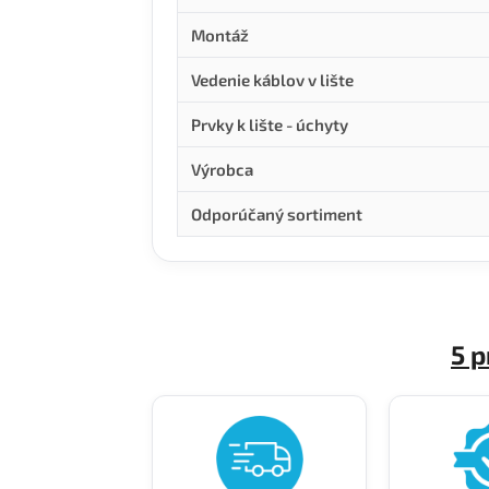
Montáž
Vedenie káblov v lište
Prvky k lište - úchyty
Výrobca
Odporúčaný sortiment
5 