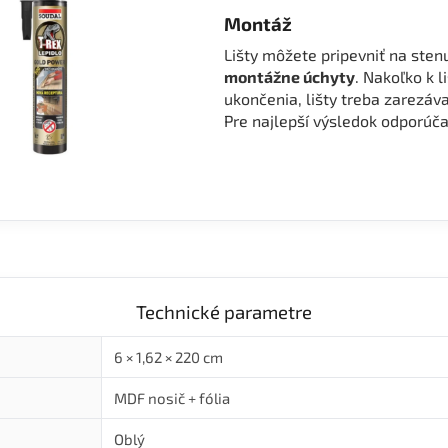
Montáž
Lišty môžete pripevniť na ste
montážne úchyty
. Nakoľko k l
ukončenia, lišty treba zarezáv
Pre najlepší výsledok odporú
Technické parametre
6 × 1,62 × 220 cm
MDF nosič + fólia
Oblý