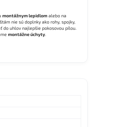
nu
montážnym lepidlom
alebo na
ištám nie sú doplnky ako rohy, spojky,
ať do uhlov najlepšie pokosovou pílou.
čame
montážne úchyty
.