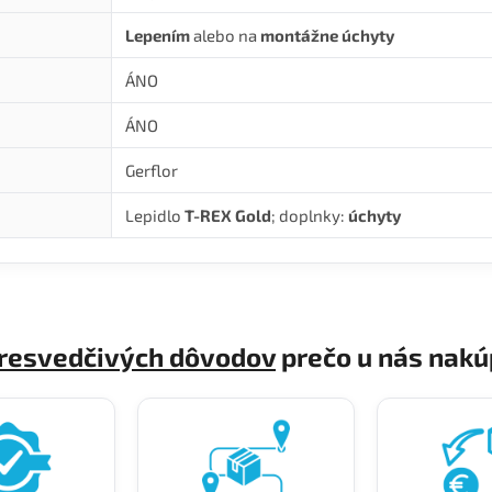
Lepením
alebo na
montážne úchyty
ÁNO
ÁNO
Gerflor
Lepidlo
T-REX Gold
; doplnky:
úchyty
presvedčivých dôvodov
prečo u nás nakú