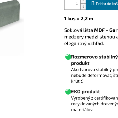
Pridať do koš
1 kus = 2,2 m
Soklová lišta
MDF – Ger
medzery medzi stenou a 
elegantný vzhľad.
Rozmerovo stabilný
produkt
Ako tvarovo stabilný p
nebude deformovať, šti
krútiť.
EKO produkt
Vyrobený z certifikova
recyklovaných drevený
materiálov.