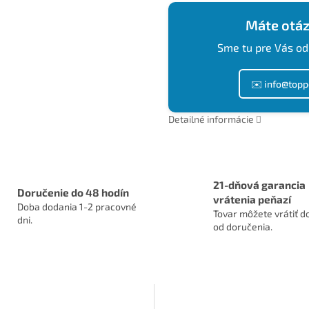
Máte otáz
Sme tu pre Vás od
✉️ info@topp
Detailné informácie
21-dňová garancia
Doručenie do 48 hodín
vrátenia peňazí
Doba dodania 1-2 pracovné
Tovar môžete vrátiť do
dni.
od doručenia.