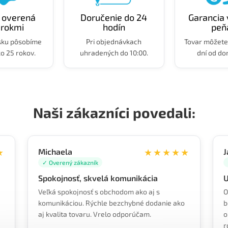
a overená
Doručenie do 24
Garancia 
 rokmi
hodín
peň
sku pôsobíme
Pri objednávkach
Tovar môžete 
ko 25 rokov.
uhradených do 10:00.
dní od do
Naši zákazníci povedali:
★
Michaela
★★★★★
J
✓ Overený zákazník
Spokojnosť, skvelá komunikácia
U
Veľká spokojnosť s obchodom ako aj s
O
komunikáciou. Rýchle bezchybné dodanie ako
b
aj kvalita tovaru. Vrelo odporúčam.
o
r