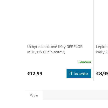
Úchyt na soklové lišty GERFLOR
Lepidl
MDF, Fix Clic plastový
biely 
Skladom
€12,99
€8,9
Do košíka
Popis