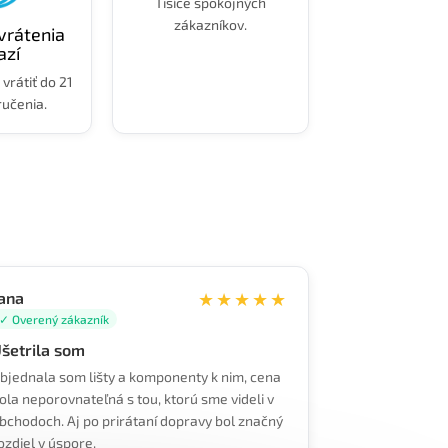
Tisíce spokojných
zákazníkov.
vrátenia
azí
vrátiť do 21
ručenia.
ana
★★★★★
✓ Overený zákazník
šetrila som
bjednala som lišty a komponenty k nim, cena
ola neporovnateľná s tou, ktorú sme videli v
bchodoch. Aj po prirátaní dopravy bol značný
ozdiel v úspore.