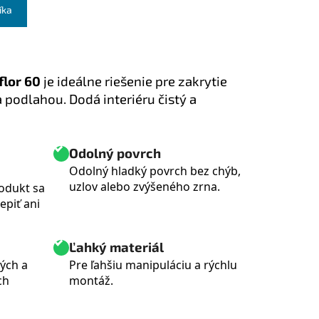
íka
flor 60
je ideálne riešenie pre zakrytie
podlahou. Dodá interiéru čistý a
Odolný povrch
Odolný hladký povrch bez chýb,
uzlov alebo zvýšeného zrna.
rodukt sa
epiť ani
Ľahký materiál
ných a
Pre ľahšiu manipuláciu a rýchlu
ch
montáž.