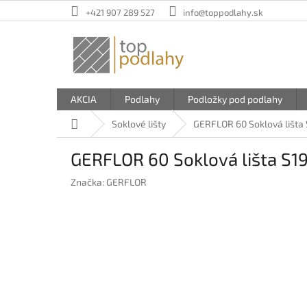
Prejsť
+421 907 289 527
info@toppodlahy.sk
na
obsah
AKCIA
Podlahy
Podložky pod podlahy
Domov
Soklové lišty
GERFLOR 60 Soklová lišta
GERFLOR 60 Soklová lišta S1
Značka:
GERFLOR