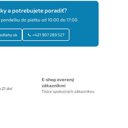
ky a potrebujete poradiť?
 pondelku do piatku od 10:00 do 17:00.
odlahy.sk
📞 +421 907 289 527
E-shop overený
zákazníkmi
 21 dní
Tisíce spokojných zákazníkov.