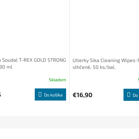
o Soudal T-REX GOLD STRONG
Utierky Sika Cleaning Wipes-
290 ml
vlhčené, 50 ks/bal.
Skladom
5
€16,90
Do košíka
Do 