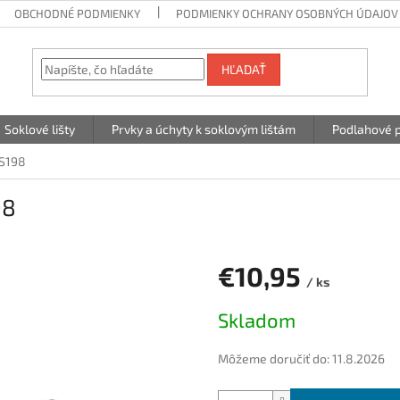
OBCHODNÉ PODMIENKY
PODMIENKY OCHRANY OSOBNÝCH ÚDAJOV
HĽADAŤ
Soklové lišty
Prvky a úchyty k soklovým lištám
Podlahové p
 S198
98
€10,95
/ ks
Jednotková
Skladom
cena:
Môžeme doručiť do:
11.8.2026