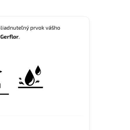
hliadnuteľný prvok vášho
y
Gerflor
.