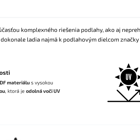
súčasťou komplexného riešenia podlahy, ako aj nepre
dokonale ladia najmä k podlahovým dielcom značk
osti
DF materiálu
s vysokou
iou
, ktorá je
odolná voči UV