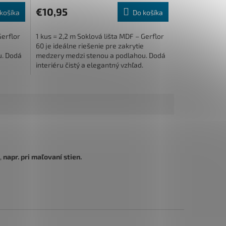
€10,95
košíka
Do košíka
Gerflor
1 kus = 2,2 m Soklová lišta MDF – Gerflor
60 je ideálne riešenie pre zakrytie
u. Dodá
medzery medzi stenou a podlahou. Dodá
.
interiéru čistý a elegantný vzhľad.
Rozmerovo...
,
napr. pri maľovaní stien.