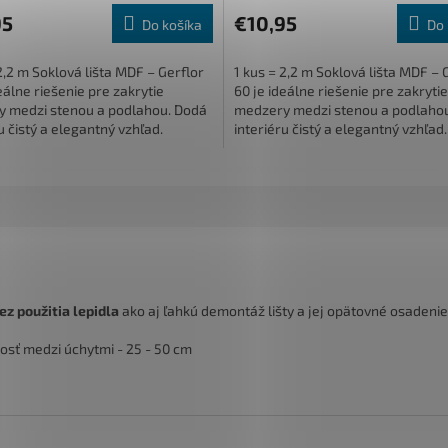
95
€10,95
Do košíka
Do 
2,2 m Soklová lišta MDF – Gerflor
1 kus = 2,2 m Soklová lišta MDF – 
eálne riešenie pre zakrytie
60 je ideálne riešenie pre zakrytie
 medzi stenou a podlahou. Dodá
medzery medzi stenou a podlaho
u čistý a elegantný vzhľad.
interiéru čistý a elegantný vzhľad
vo...
Rozmerovo...
z použitia lepidla
ako aj ľahkú demontáž lišty a jej opätovné osadenie
osť medzi úchytmi - 25 - 50 cm