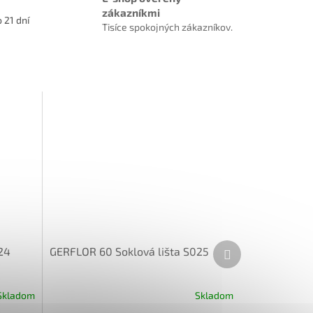
zákazníkmi
 21 dní
Tisíce spokojných zákazníkov.
Ďalší
24
GERFLOR 60 Soklová lišta S025
produkt
Skladom
Skladom