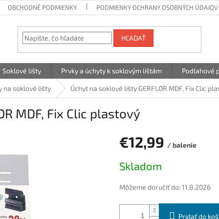
OBCHODNÉ PODMIENKY
PODMIENKY OCHRANY OSOBNÝCH ÚDAJOV
HĽADAŤ
Soklové lišty
Prvky a úchyty k soklovým lištám
Podlahové p
 na soklové lišty
Úchyt na soklové lišty GERFLOR MDF, Fix Clic pla
OR MDF, Fix Clic plastový
€12,99
/ balenie
Jednotková
Skladom
cena:
Môžeme doručiť do:
11.8.2026
Pridať do koš