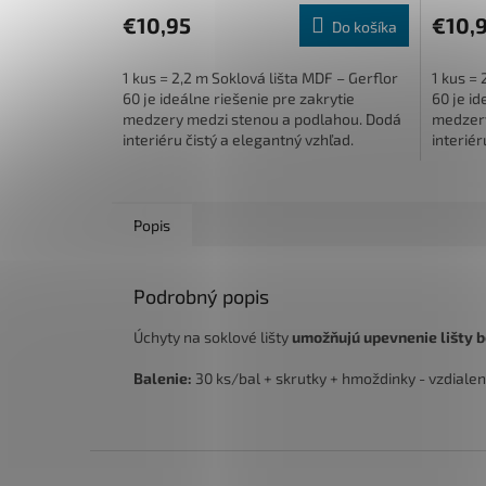
€10,95
€10,
Do košíka
1 kus = 2,2 m Soklová lišta MDF – Gerflor
1 kus = 
60 je ideálne riešenie pre zakrytie
60 je id
medzery medzi stenou a podlahou. Dodá
medzery
interiéru čistý a elegantný vzhľad.
interiér
Rozmerovo...
Rozmero
Popis
Podrobný popis
Úchyty na soklové lišty
umožňujú upevnenie lišty be
Balenie:
30 ks/bal + skrutky + hmoždinky - vzdialen
Z
á