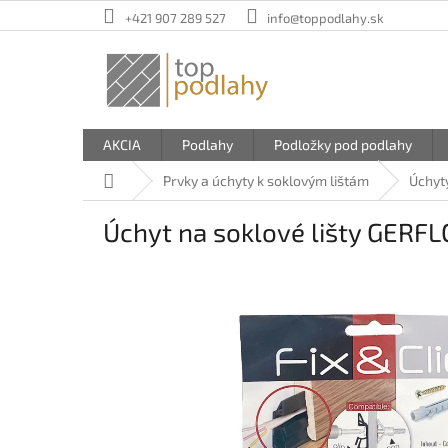
Prejsť
+421 907 289 527
info@toppodlahy.sk
na
obsah
AKCIA
Podlahy
Podložky pod podlahy
Domov
Prvky a úchyty k soklovým lištám
Úchyty
Úchyt na soklové lišty GERFL