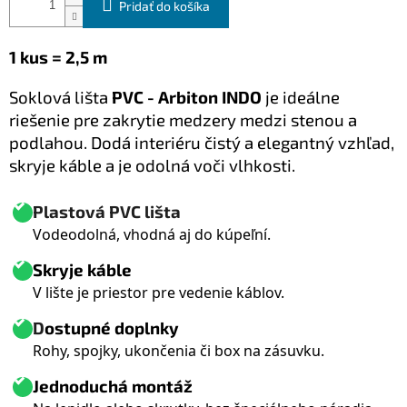
Pridať do košíka
1 kus = 2,5 m
Soklová lišta
PVC - Arbiton INDO
je ideálne
riešenie pre zakrytie medzery medzi stenou a
podlahou. Dodá interiéru čistý a elegantný vzhľad,
skryje káble a je odolná voči vlhkosti.
Plastová PVC lišta
Vodeodolná, vhodná aj do kúpeľní.
Skryje káble
V lište je priestor pre vedenie káblov.
D
ostupné doplnky
Rohy, spojky, ukončenia či box na zásuvku.
Jednoduchá montáž