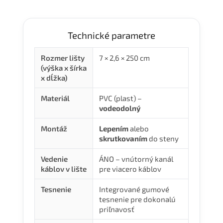
Technické parametre
Rozmer lišty
7 × 2,6 × 250 cm
(výška x šírka
x dĺžka)
Materiál
PVC (plast) –
vodeodolný
Montáž
Lepením
alebo
skrutkovaním
do steny
Vedenie
ÁNO – vnútorný kanál
káblov v lište
pre viacero káblov
Tesnenie
Integrované gumové
tesnenie pre dokonalú
priľnavosť