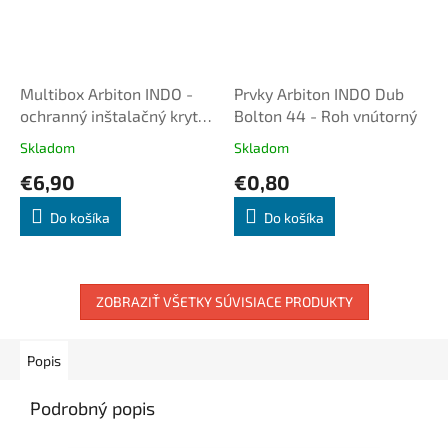
Multibox Arbiton INDO -
Prvky Arbiton INDO Dub
ochranný inštalačný kryt
Bolton 44 - Roh vnútorný
elektrickej zásuvky biely k
Skladom
Skladom
PVC lište
€6,90
€0,80
Do košíka
Do košíka
ZOBRAZIŤ VŠETKY SÚVISIACE PRODUKTY
Popis
Podrobný popis