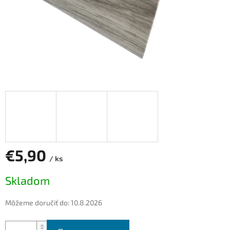
€5,90
/ ks
Jednotková
Skladom
cena:
Môžeme doručiť do:
10.8.2026