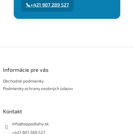
📞
+421 907 289 527
Z
á
p
ä
Informácie pre vás
t
Obchodné podmienky
i
e
Podmienky ochrany osobných údajov
Kontakt
info
@
toppodlahy.sk
+421 907 289 527