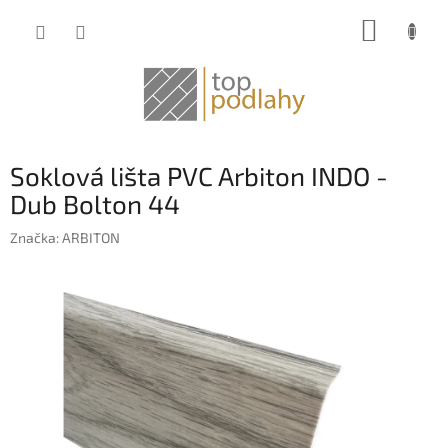
Prejsť
NÁKUP
na
obsah
KOŠÍK
Soklová lišta PVC Arbiton INDO -
Dub Bolton 44
Značka:
ARBITON