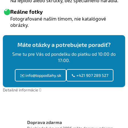
Na lepidlo alebo skrutky, bez špeciálneho náradia.
Reálne fotky
Fotografované naším tímom, nie katalógové
obrázky.
Máte otázky a potrebujete poradiť?
Sme tu pre Vás od pondelku do piatku od 10:00 do
17:00.
✉️ info@toppodlahy.sk
📞 +421 907 289 527
Detailné informácie
Doprava zdarma