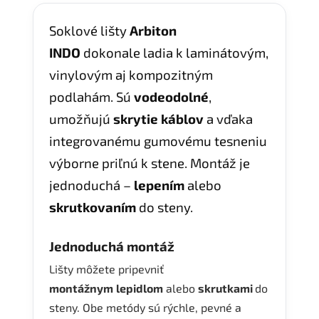
Soklové lišty
Arbiton
INDO
dokonale ladia k laminátovým,
vinylovým aj kompozitným
podlahám. Sú
vodeodolné
,
umožňujú
skrytie káblov
a vďaka
integrovanému gumovému tesneniu
výborne priľnú k stene. Montáž je
jednoduchá –
lepením
alebo
skrutkovaním
do steny.
Jednoduchá montáž
Lišty môžete pripevniť
montážnym
lepidlom
alebo
skrutkami
do
steny. Obe metódy sú rýchle, pevné a