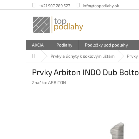
Prejsť
+421 907 289 527
info@toppodlahy.sk
na
obsah
AKCIA
Podlahy
Podložky pod podlahy
Domov
Prvky a úchyty k soklovým lištám
Prvky 
Prvky Arbiton INDO Dub Bolt
Značka:
ARBITON