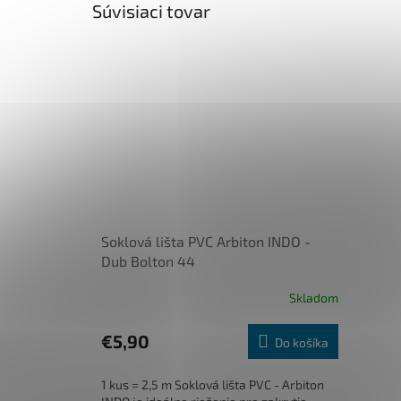
Súvisiaci tovar
Soklová lišta PVC Arbiton INDO -
Dub Bolton 44
Skladom
€5,90
Do košíka
1 kus = 2,5 m Soklová lišta PVC - Arbiton