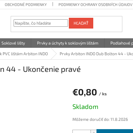
OBCHODNÉ PODMIENKY
PODMIENKY OCHRANY OSOBNÝCH ÚDAJOV
HĽADAŤ
Soklové lišty
Prvky a úchyty k soklovým lištám
Podlahové p
k PVC lištám Arbiton INDO
Prvky Arbiton INDO Dub Bolton 44 - Uk
on 44 - Ukončenie pravé
€0,80
/ ks
Jednotková
Skladom
cena:
Môžeme doručiť do:
11.8.2026