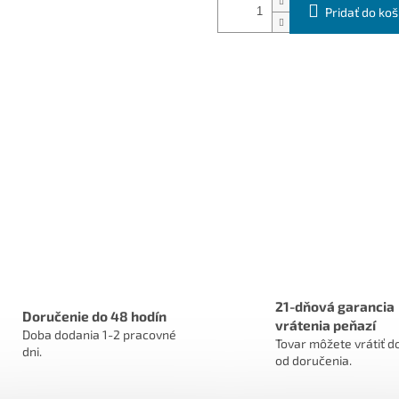
Pridať do koš
21-dňová garancia
Doručenie do 48 hodín
vrátenia peňazí
Doba dodania 1-2 pracovné
Tovar môžete vrátiť do
dni.
od doručenia.