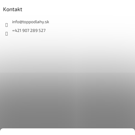
Kontakt
info
@
toppodlahy.sk
+421 907 289 527