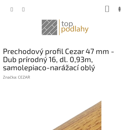
Prejsť
NÁKUP
na
obsah
KOŠÍK
Prechodový profil Cezar 47 mm -
Dub prírodný 16, dl. 0,93m,
samolepiaco-narážací oblý
Značka:
CEZAR