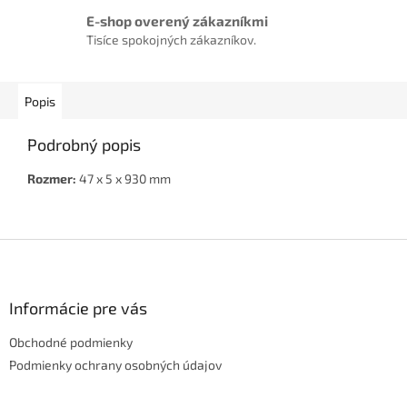
E-shop overený zákazníkmi
Tisíce spokojných zákazníkov.
Popis
Podrobný popis
Rozmer:
47 x 5 x 930 mm
Z
á
p
ä
Informácie pre vás
t
Obchodné podmienky
i
e
Podmienky ochrany osobných údajov