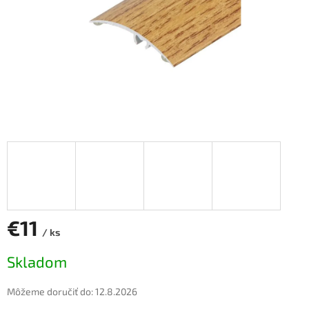
€11
/ ks
Jednotková
Skladom
cena:
Môžeme doručiť do:
12.8.2026