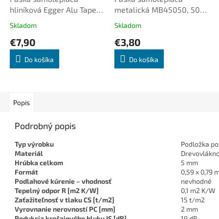
hliníková Egger Alu Tape
metalická MB45050, 50
50 mm x 50m, strieborná
mm x 50 m, strieborná
Skladom
Skladom
€7,90
€3,80
Do košíka
Do košíka
Popis
Podrobný popis
Typ výrobku
Podložka po
Materiál
Drevovlákn
Hrúbka celkom
5 mm
Formát
0,59 x 0,79 
Podlahové kúrenie – vhodnosť
nevhodné
Tepelný odpor R [m2 K/W]
0,1 m2 K/W
Zaťažiteľnosť v tlaku CS [t/m2]
15 t/m2
Vyrovnanie nerovností PC [mm]
2 mm
Redukcia kročajového hluku IS [dB]
19 dB