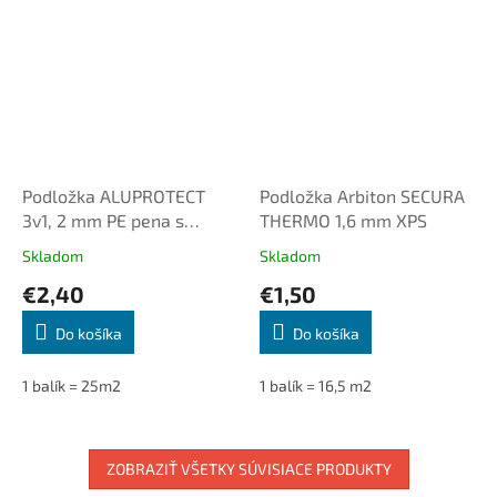
Podložka ALUPROTECT
Podložka Arbiton SECURA
3v1, 2 mm PE pena s
THERMO 1,6 mm XPS
parozábranou
Skladom
Skladom
€2,40
€1,50
Do košíka
Do košíka
1 balík = 25m2
1 balík = 16,5 m2
ZOBRAZIŤ VŠETKY SÚVISIACE PRODUKTY