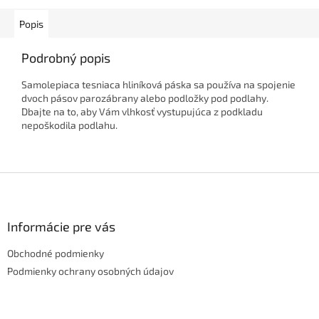
Popis
Podrobný popis
Samolepiaca tesniaca hliníková páska sa používa na spojenie
dvoch pásov parozábrany alebo podložky pod podlahy.
Dbajte na to, aby Vám vlhkosť vystupujúca z podkladu
nepoškodila podlahu.
Z
á
p
ä
Informácie pre vás
t
Obchodné podmienky
i
e
Podmienky ochrany osobných údajov