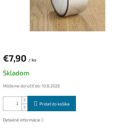
€7,90
/ ks
Jednotková
Skladom
cena:
Môžeme doručiť do:
10.8.2026
Pridať do košíka
Detailné informácie