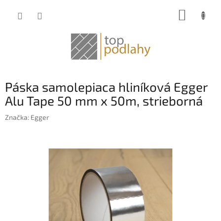
Prejsť
NÁKUP
na
obsah
KOŠÍK
Páska samolepiaca hliníková Egger
Alu Tape 50 mm x 50m, strieborná
Značka:
Egger