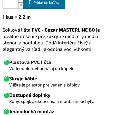
Pridať do košíka
1 kus = 2,2 m
S
oklová lišta
PVC - Cezar MASTERLINE 80
je
ideálne riešenie pre zakrytie medzery medzi
stenou a podlahou. Dodá interiéru čistý a
elegantný vzhľad, je odolná voči vlhkosti.
Plastová PVC lišta
Vodeodolná, vhodná aj do kúpeľní.
Skryje káble
V lište je priestor pre vedenie káblov.
D
ostupné doplnky
Rohy, spojky, ukončenia a montážne úchyty.
Jednoduchá montáž