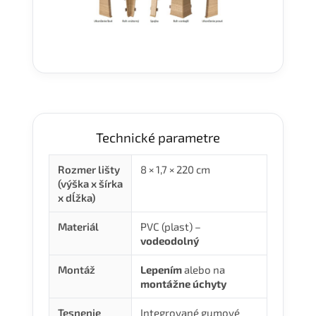
Technické parametre
Rozmer lišty
8 × 1,7 × 220 cm
(výška x šírka
x dĺžka)
Materiál
PVC (plast) –
vodeodolný
Montáž
Lepením
alebo na
montážne úchyty
Tesnenie
Integrované gumové