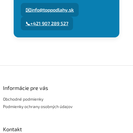
✉️
info@toppodlahy.sk
📞
+421 907 289 527
Z
á
p
ä
Informácie pre vás
t
Obchodné podmienky
i
e
Podmienky ochrany osobných údajov
Kontakt