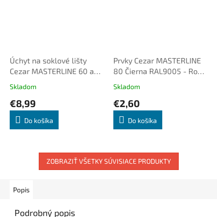
Úchyt na soklové lišty
Prvky Cezar MASTERLINE
Cezar MASTERLINE 60 a
80 Čierna RAL9005 - Roh
MASTERLINE 80, CLIP +
vnútorný (2ks/bal.)
Skladom
Skladom
HOLDER
€8,99
€2,60
Do košíka
Do košíka
ZOBRAZIŤ VŠETKY SÚVISIACE PRODUKTY
Popis
Podrobný popis