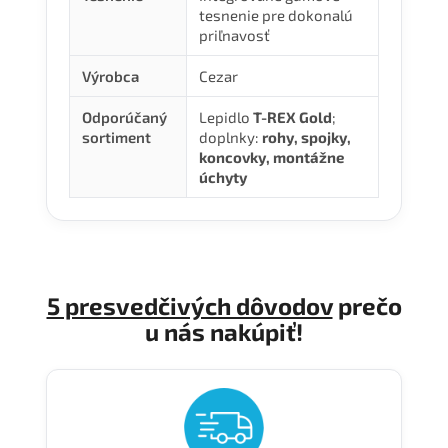
tesnenie pre dokonalú
priľnavosť
Výrobca
Cezar
Odporúčaný
Lepidlo
T-REX Gold
;
sortiment
doplnky:
rohy, spojky,
koncovky, montážne
úchyty
5 presvedčivých dôvodov
prečo
u nás nakúpiť!