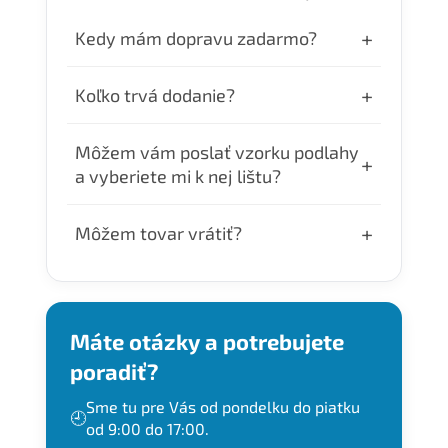
+
Kedy mám dopravu zadarmo?
Dopravu zdarma máte pri objednávke nad
+
Koľko trvá dodanie?
300€.
Objednávky uhradené do 10:00 odosielame
Môžem vám poslať vzorku podlahy
+
ešte v ten deň. Doručenie je v pracovné 24–
a vyberiete mi k nej lištu?
48 hodín.
Áno. Ak nám pošlete vzorku Vašej podlahy,
+
Môžem tovar vrátiť?
radi Vám k nej vyberieme čo
najpodobnejšie lišty, zašleme Vám fotky a
Tovar môžete vrátiť do 14 dní od dňa kedy
Vy si následne môžete vybrať, ktorý dekor
Vám ho doniesol kuriér. Tovar je treba
si objednáte.
poslať naspäť do nášho skladu. Adresu
Máte otázky a potrebujete
Vám pri žiadosti o vrátenie zašleme
poradiť?
mailom.
Sme tu pre Vás od pondelku do piatku
🕘
od 9:00 do 17:00.