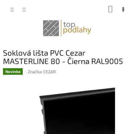
Prejsť
NÁKUP
na
obsah
KOŠÍK
Soklová lišta PVC Cezar
MASTERLINE 80 - Čierna RAL9005
Značka:
CEZAR
Novinka