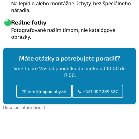
Na lepidlo alebo montážne úchyty, bez špeciálneho
náradia.
Reálne fotky
Fotografované naším tímom, nie katalógové
obrázky.
Máte otázky a potrebujete poradiť?
Sme tu pre Vás od pondelku do piatku od 10:00 do
17:00.
✉️ info@toppodlahy.sk
📞 +421 907 289 527
Detailné informácie