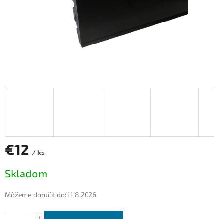
€12
/ ks
Jednotková
Skladom
cena:
Môžeme doručiť do:
11.8.2026