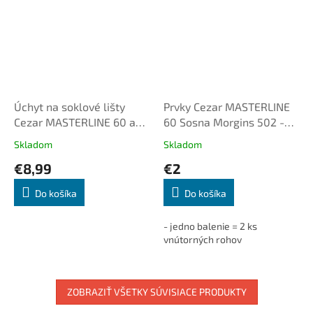
Úchyt na soklové lišty
Prvky Cezar MASTERLINE
Cezar MASTERLINE 60 a
60 Sosna Morgins 502 -
MASTERLINE 80, CLIP +
Roh vnútorný (2ks/bal.)
Skladom
Skladom
HOLDER
€8,99
€2
Do košíka
Do košíka
- jedno balenie = 2 ks
vnútorných rohov
ZOBRAZIŤ VŠETKY SÚVISIACE PRODUKTY