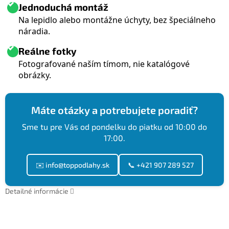
Jednoduchá montáž
Na lepidlo alebo montážne úchyty, bez špeciálneho
náradia.
Reálne fotky
Fotografované naším tímom, nie katalógové
obrázky.
Máte otázky a potrebujete poradiť?
Sme tu pre Vás od pondelku do piatku od 10:00 do
17:00.
✉️ info@toppodlahy.sk
📞 +421 907 289 527
Detailné informácie