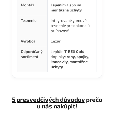
Montáž
Lepením
alebo na
montážne úchyty
Tesnenie
Integrované gumové
tesnenie pre dokonalú
priľnavosť
Výrobca
Cezar
Odporúčaný
Lepidlo
T-REX Gold
;
sortiment
doplnky:
rohy, spojky,
koncovky, montážne
úchyty
5 presvedčivých dôvodov
prečo
u nás nakúpiť!