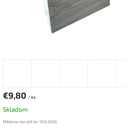
€9,80
/ ks
Jednotková
Skladom
cena:
Môžeme doručiť do:
10.8.2026