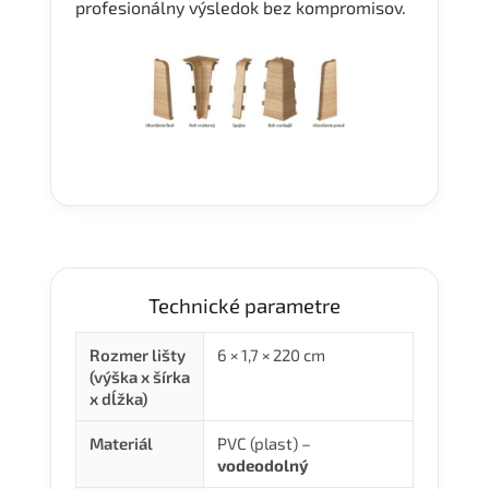
profesionálny výsledok bez kompromisov.
Technické parametre
Rozmer lišty
6 × 1,7 × 220 cm
(výška x šírka
x dĺžka)
Materiál
PVC (plast) –
vodeodolný