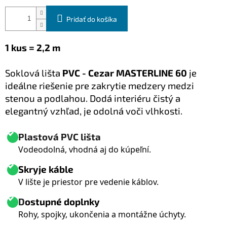
Pridať do košíka
1 kus = 2,2 m
S
oklová lišta
PVC - Cezar MASTERLINE 60
je
ideálne riešenie pre zakrytie medzery medzi
stenou a podlahou. Dodá interiéru čistý a
elegantný vzhľad, je odolná voči vlhkosti.
Plastová PVC lišta
Vodeodolná, vhodná aj do kúpeľní.
Skryje káble
V lište je priestor pre vedenie káblov.
D
ostupné doplnky
Rohy, spojky, ukončenia a montážne úchyty.