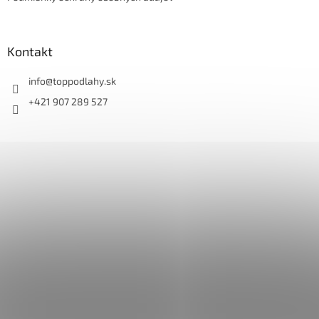
Kontakt
info
@
toppodlahy.sk
+421 907 289 527