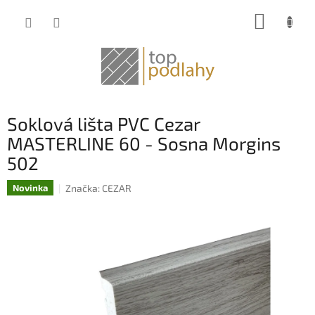
Prejsť
NÁKUP
na
obsah
KOŠÍK
Soklová lišta PVC Cezar
MASTERLINE 60 - Sosna Morgins
502
Značka:
CEZAR
Novinka