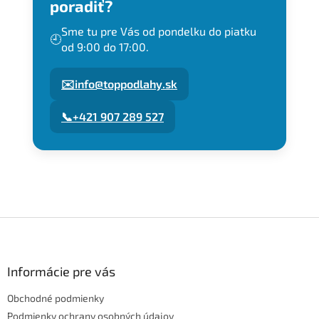
poradiť?
mailom.
Sme tu pre Vás od pondelku do piatku
🕘
od 9:00 do 17:00.
✉️
info@toppodlahy.sk
📞
+421 907 289 527
Z
á
p
ä
Informácie pre vás
t
Obchodné podmienky
i
e
Podmienky ochrany osobných údajov