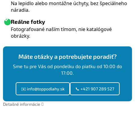
Na lepidlo alebo montážne úchyty, bez špeciálneho
náradia.
Reálne fotky
Fotografované naším tímom, nie katalógové
obrázky.
Máte otázky a potrebujete poradiť?
Sme tu pre Vás od pondelku do piatku od 10:00 do
17:00.
✉️ info@toppodlahy.sk
📞 +421 907 289 527
Detailné informácie