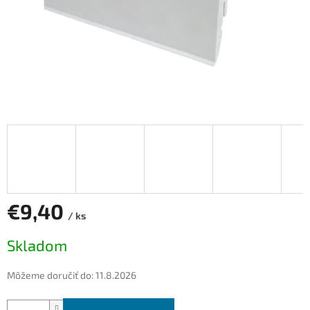
€9,40
/ ks
Jednotková
Skladom
cena:
Môžeme doručiť do:
11.8.2026