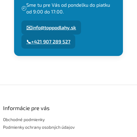
Sme tu pre Vás od pondelku do piatku
🕘
od 9:00 do 17:00.
✉️
info@toppodlahy.sk
📞
+421 907 289 527
Z
á
p
ä
Informácie pre vás
t
Obchodné podmienky
i
e
Podmienky ochrany osobných údajov