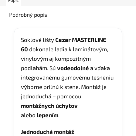
Popis
Podrobný popis
Soklové lišty
Cezar MASTERLINE
60
dokonale ladia k laminátovým,
vinylovým aj kompozitným
podlahám. Sú
vodeodolné
a vďaka
integrovanému gumovému tesneniu
výborne priľnú k stene. Montáž je
jednoduchá – pomocou
montážnych úchytov
alebo
lepením
.
Jednoduchá montáž