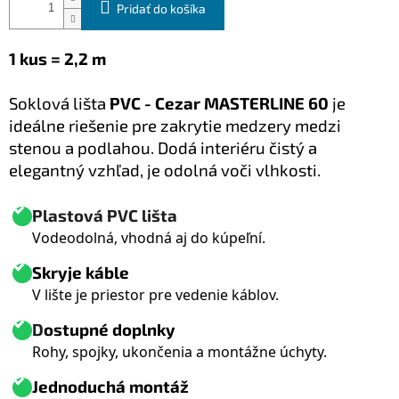
Pridať do košíka
1 kus = 2,2 m
S
oklová lišta
PVC - Cezar MASTERLINE 60
je
ideálne riešenie pre zakrytie medzery medzi
stenou a podlahou. Dodá interiéru čistý a
elegantný vzhľad, je odolná voči vlhkosti.
Plastová PVC lišta
Vodeodolná, vhodná aj do kúpeľní.
Skryje káble
V lište je priestor pre vedenie káblov.
D
ostupné doplnky
Rohy, spojky, ukončenia a montážne úchyty.
Jednoduchá montáž