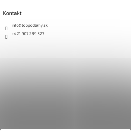
Kontakt
info
@
toppodlahy.sk
+421 907 289 527