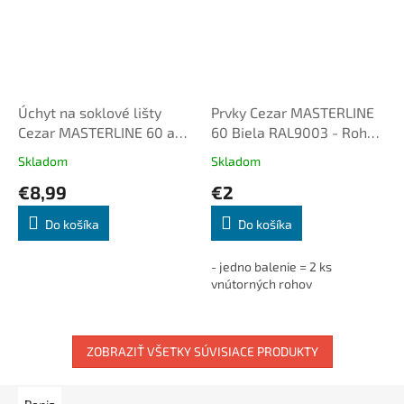
Úchyt na soklové lišty
Prvky Cezar MASTERLINE
Cezar MASTERLINE 60 a
60 Biela RAL9003 - Roh
MASTERLINE 80, CLIP +
vnútorný (2ks/bal.)
Skladom
Skladom
HOLDER
€8,99
€2
Do košíka
Do košíka
- jedno balenie = 2 ks
vnútorných rohov
ZOBRAZIŤ VŠETKY SÚVISIACE PRODUKTY