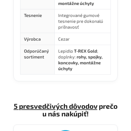
montážne úchyty
Tesnenie
Integrované gumové
tesnenie pre dokonalú
priľnavosť
Výrobca
Cezar
Odporúčaný
Lepidlo
T-REX Gold
;
sortiment
doplnky:
rohy, spojky,
koncovky, montážne
úchyty
5 presvedčivých dôvodov
prečo
u nás nakúpiť!