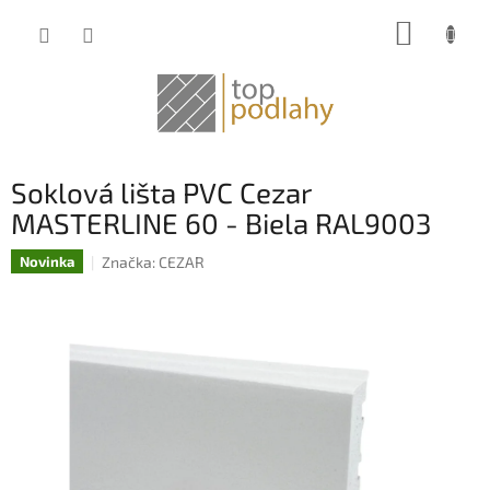
Prejsť
NÁKUP
na
obsah
KOŠÍK
Soklová lišta PVC Cezar
MASTERLINE 60 - Biela RAL9003
Značka:
CEZAR
Novinka