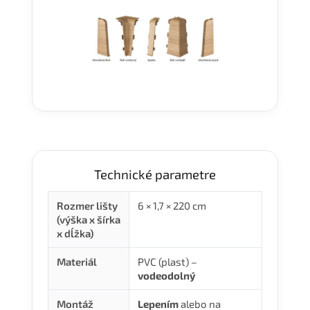
Technické parametre
Rozmer lišty
6 × 1,7 × 220 cm
(výška x šírka
x dĺžka)
Materiál
PVC (plast) –
vodeodolný
Montáž
Lepením
alebo na