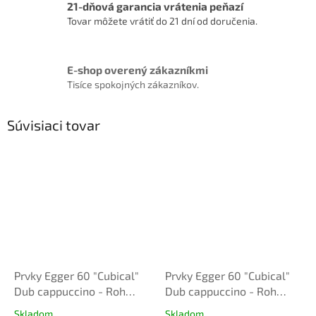
21-dňová garancia vrátenia peňazí
Tovar môžete vrátiť do 21 dní od doručenia.
E-shop overený zákazníkmi
Tisíce spokojných zákazníkov.
Súvisiaci tovar
Prvky Egger 60 "Cubical"
Prvky Egger 60 "Cubical"
Dub cappuccino - Roh
Dub cappuccino - Roh
vnútorný (2ks/bal.)
vonkajší (2ks/bal.)
Skladom
Skladom