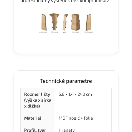
profesionálny výsledok bez kompromisov.
Technické parametre
Rozmer lišty
5,8 × 1,4 × 240 cm
(výška x šírka
x dĺžka)
Materiál
MDF nosič + fólia
Profil, tvar
Hranatý