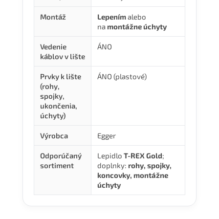
Montáž
Lepením
alebo
na
montážne úchyty
Vedenie
ÁNO
káblov v lište
Prvky k lište
ÁNO (plastové)
(rohy,
spojky,
ukončenia,
úchyty)
Výrobca
Egger
Odporúčaný
Lepidlo
T-REX Gold
;
sortiment
doplnky:
rohy, spojky,
koncovky, montážne
úchyty