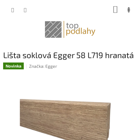
Prejsť
NÁKUP
na
obsah
KOŠÍK
Lišta soklová Egger 58 L719 hranatá
Značka:
Egger
Novinka