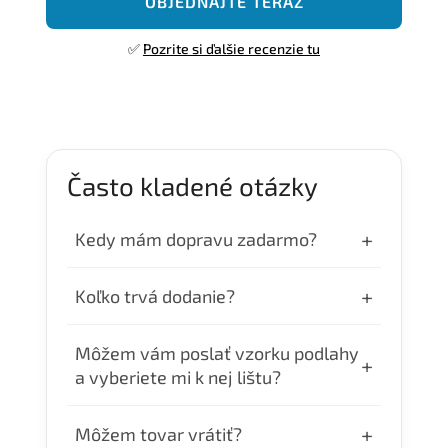
OBJEDNAJTE TERAZ
✅
Pozrite si ďalšie recenzie tu
Často kladené otázky
+
Kedy mám dopravu zadarmo?
Dopravu zdarma máte pri objednávke nad
+
Koľko trvá dodanie?
300€.
Objednávky uhradené do 10:00 odosielame
Môžem vám poslať vzorku podlahy
+
ešte v ten deň. Doručenie je v pracovné 24–
a vyberiete mi k nej lištu?
48 hodín.
Áno. Ak nám pošlete vzorku Vašej podlahy,
+
Môžem tovar vrátiť?