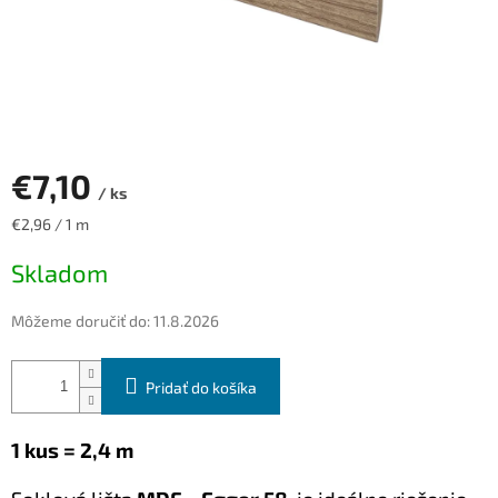
€7,10
/ ks
Jednotková
€2,96 / 1 m
cena:
Skladom
Môžeme doručiť do:
11.8.2026
Pridať do košíka
1 kus = 2,4 m