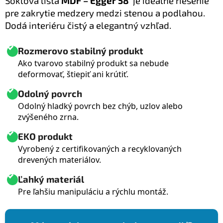
Soklová lišta
MDF – Egger 58
je ideálne riešenie
pre zakrytie medzery medzi stenou a podlahou.
Dodá interiéru čistý a elegantný vzhľad.
Rozmerovo stabilný produkt
Ako tvarovo stabilný produkt sa nebude
deformovať, štiepiť ani krútiť.
Odolný povrch
Odolný hladký povrch bez chýb, uzlov alebo
zvýšeného zrna.
EKO produkt
Vyrobený z certifikovaných a recyklovaných
drevených materiálov.
Ľahký materiál
Pre ľahšiu manipuláciu a rýchlu montáž.