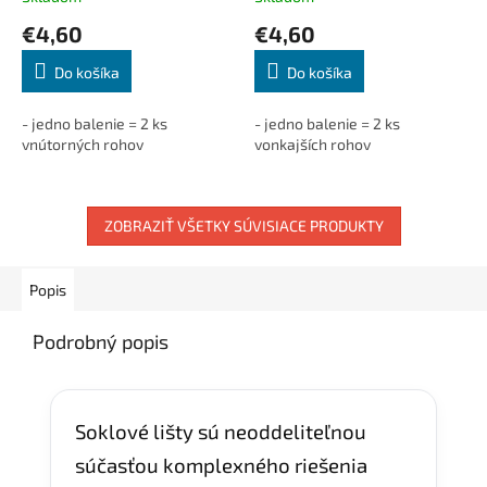
€4,60
€4,60
Do košíka
Do košíka
- jedno balenie = 2 ks
- jedno balenie = 2 ks
vnútorných rohov
vonkajších rohov
ZOBRAZIŤ VŠETKY SÚVISIACE PRODUKTY
Popis
Podrobný popis
Soklové lišty sú neoddeliteľnou
súčasťou komplexného riešenia