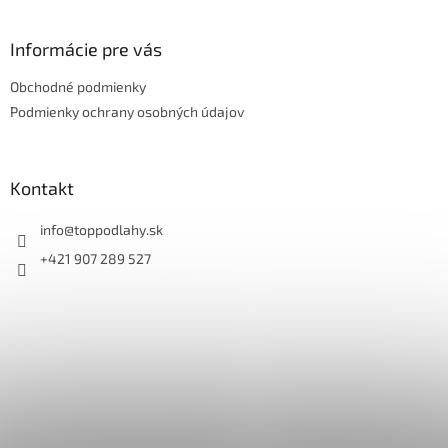
á
p
ä
Informácie pre vás
t
Obchodné podmienky
i
e
Podmienky ochrany osobných údajov
Kontakt
info
@
toppodlahy.sk
+421 907 289 527