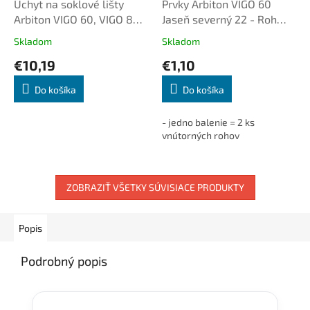
Úchyt na soklové lišty
Prvky Arbiton VIGO 60
Arbiton VIGO 60, VIGO 80,
Jaseň severný 22 - Roh
plastový
vnútorný (2ks/bal.)
Skladom
Skladom
€10,19
€1,10
Do košíka
Do košíka
- jedno balenie = 2 ks
vnútorných rohov
ZOBRAZIŤ VŠETKY SÚVISIACE PRODUKTY
Popis
Podrobný popis