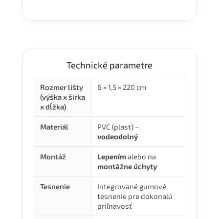
Technické parametre
Rozmer lišty
6 × 1,5 × 220 cm
(výška x šírka
x dĺžka)
Materiál
PVC (plast) –
vodeodolný
Montáž
Lepením
alebo na
montážne úchyty
Tesnenie
Integrované gumové
tesnenie pre dokonalú
priľnavosť