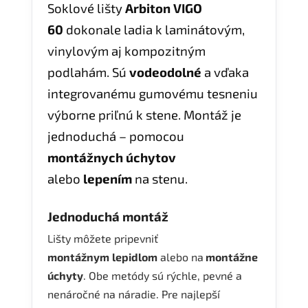
Soklové lišty
Arbiton VIGO
60
dokonale ladia k laminátovým,
vinylovým aj kompozitným
podlahám. Sú
vodeodolné
a vďaka
integrovanému gumovému tesneniu
výborne priľnú k stene. Montáž je
jednoduchá – pomocou
montážnych úchytov
alebo
lepením
na stenu.
Jednoduchá montáž
Lišty môžete pripevniť
montážnym
lepidlom
alebo na
montážne
úchyty
. Obe metódy sú rýchle, pevné a
nenáročné na náradie. Pre najlepší