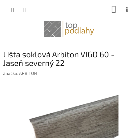
Prejsť
NÁKUP
na
obsah
KOŠÍK
Lišta soklová Arbiton VIGO 60 -
Jaseň severný 22
Značka:
ARBITON