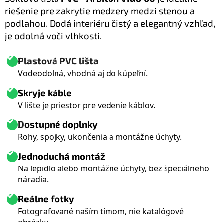
riešenie pre zakrytie medzery medzi stenou a
podlahou. Dodá interiéru čistý a elegantný vzhľad,
je odolná voči vlhkosti.
Plastová PVC lišta
Vodeodolná, vhodná aj do kúpeľní.
Skryje káble
V lište je priestor pre vedenie káblov.
D
ostupné doplnky
Rohy, spojky, ukončenia a montážne úchyty.
Jednoduchá montáž
Na lepidlo alebo montážne úchyty, bez špeciálneho
náradia.
Reálne fotky
Fotografované naším tímom, nie katalógové