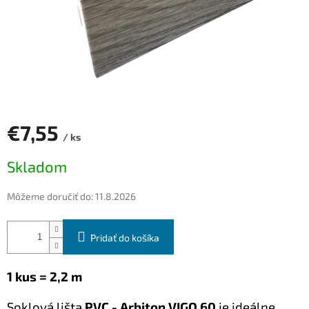
€7,55
/ ks
Jednotková
Skladom
cena:
Môžeme doručiť do:
11.8.2026
Pridať do košíka
1 kus = 2,2 m
S
oklová lišta
PVC - Arbiton VIGO 60
je ideálne