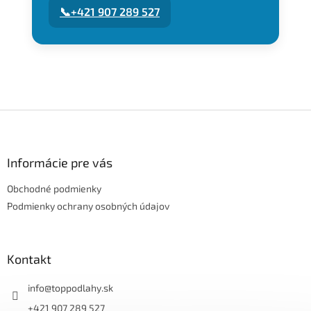
📞
+421 907 289 527
Z
á
p
ä
Informácie pre vás
t
Obchodné podmienky
i
e
Podmienky ochrany osobných údajov
Kontakt
info
@
toppodlahy.sk
+421 907 289 527