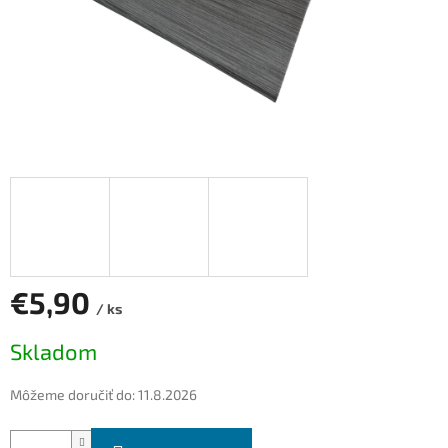
€5,90
/ ks
Jednotková
Skladom
cena:
Môžeme doručiť do:
11.8.2026