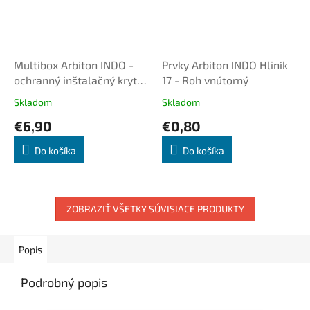
Multibox Arbiton INDO -
Prvky Arbiton INDO Hliník
ochranný inštalačný kryt
17 - Roh vnútorný
elektrickej zásuvky biely k
Skladom
Skladom
PVC lište
€6,90
€0,80
Do košíka
Do košíka
ZOBRAZIŤ VŠETKY SÚVISIACE PRODUKTY
Popis
Podrobný popis