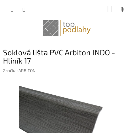
Prejsť
NÁKUP
na
obsah
KOŠÍK
Soklová lišta PVC Arbiton INDO -
Hliník 17
Značka:
ARBITON