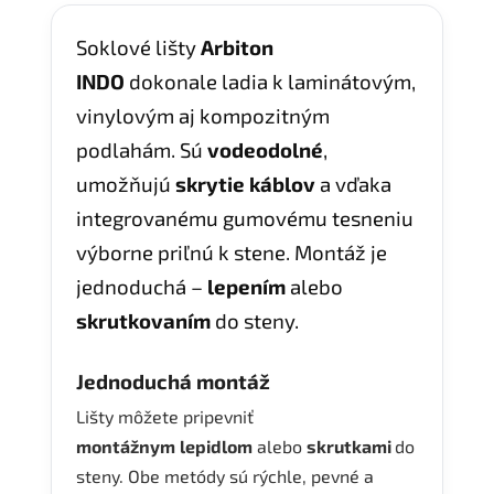
Soklové lišty
Arbiton
INDO
dokonale ladia k laminátovým,
vinylovým aj kompozitným
podlahám. Sú
vodeodolné
,
umožňujú
skrytie káblov
a vďaka
integrovanému gumovému tesneniu
výborne priľnú k stene. Montáž je
jednoduchá –
lepením
alebo
skrutkovaním
do steny.
Jednoduchá montáž
Lišty môžete pripevniť
montážnym
lepidlom
alebo
skrutkami
do
steny. Obe metódy sú rýchle, pevné a