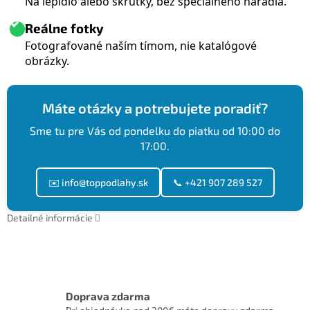
Na lepidlo alebo skrutky, bez špeciálneho náradia.
Reálne fotky
Fotografované naším tímom, nie katalógové
obrázky.
Máte otázky a potrebujete poradiť?
Sme tu pre Vás od pondelku do piatku od 10:00 do
17:00.
✉️ info@toppodlahy.sk
📞 +421 907 289 527
Detailné informácie
Doprava zdarma