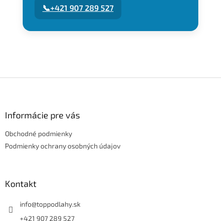
📞
+421 907 289 527
Z
á
p
ä
Informácie pre vás
t
Obchodné podmienky
i
e
Podmienky ochrany osobných údajov
Kontakt
info
@
toppodlahy.sk
+421 907 289 527