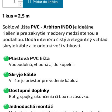
Pridať do košíka
1 kus = 2,5 m
Soklová lišta
PVC - Arbiton INDO
je ideálne
riešenie pre zakrytie medzery medzi stenou a
podlahou. Dodá interiéru čistý a elegantný vzhľad,
skryje káble a je odolná voči vlhkosti.
Plastová PVC lišta
Vodeodolná, vhodná aj do kúpeľní.
Skryje káble
V lište je priestor pre vedenie káblov.
D
ostupné doplnky
Rohy, spojky, ukončenia či box na zásuvku.
Jednoduchá montáž