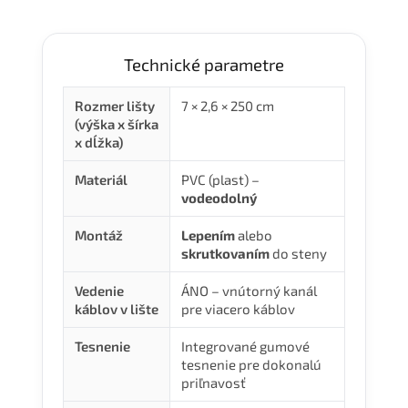
Technické parametre
Rozmer lišty
7 × 2,6 × 250 cm
(výška x šírka
x dĺžka)
Materiál
PVC (plast) –
vodeodolný
Montáž
Lepením
alebo
skrutkovaním
do steny
Vedenie
ÁNO – vnútorný kanál
káblov v lište
pre viacero káblov
Tesnenie
Integrované gumové
tesnenie pre dokonalú
priľnavosť