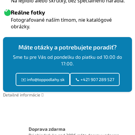
Na lepidlo alebo skrutky, bez špeciálneho náradia.
Reálne fotky
Fotografované naším tímom, nie katalógové
obrázky.
Máte otázky a potrebujete poradiť?
Sme tu pre Vás od pondelku do piatku od 10:00 do
17:00.
✉️ info@toppodlahy.sk
📞 +421 907 289 527
Detailné informácie
Doprava zdarma