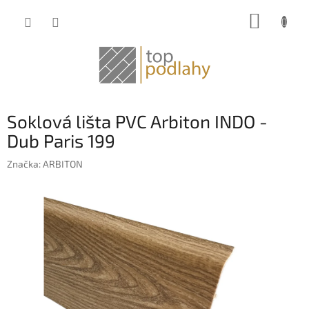
Prejsť
NÁKUP
na
obsah
KOŠÍK
Soklová lišta PVC Arbiton INDO -
Dub Paris 199
Značka:
ARBITON