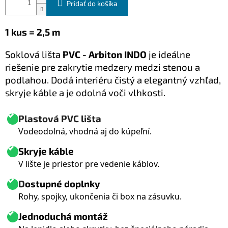
Pridať do košíka
1 kus = 2,5 m
Soklová lišta
PVC - Arbiton INDO
je ideálne
riešenie pre zakrytie medzery medzi stenou a
podlahou. Dodá interiéru čistý a elegantný vzhľad,
skryje káble a je odolná voči vlhkosti.
Plastová PVC lišta
Vodeodolná, vhodná aj do kúpeľní.
Skryje káble
V lište je priestor pre vedenie káblov.
D
ostupné doplnky
Rohy, spojky, ukončenia či box na zásuvku.
Jednoduchá montáž