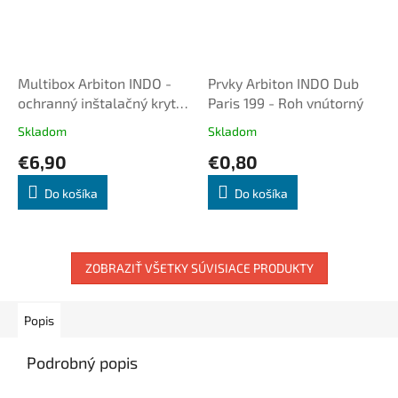
Multibox Arbiton INDO -
Prvky Arbiton INDO Dub
ochranný inštalačný kryt
Paris 199 - Roh vnútorný
elektrickej zásuvky biely k
Skladom
Skladom
PVC lište
€6,90
€0,80
Do košíka
Do košíka
ZOBRAZIŤ VŠETKY SÚVISIACE PRODUKTY
Popis
Podrobný popis