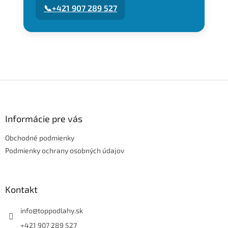
📞
+421 907 289 527
Z
á
p
ä
Informácie pre vás
t
Obchodné podmienky
i
e
Podmienky ochrany osobných údajov
Kontakt
info
@
toppodlahy.sk
+421 907 289 527