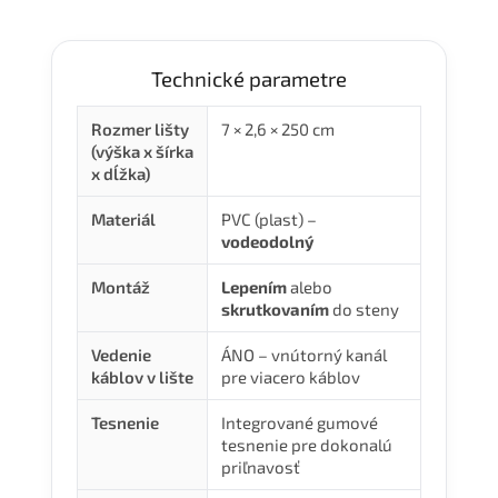
Technické parametre
Rozmer lišty
7 × 2,6 × 250 cm
(výška x šírka
x dĺžka)
Materiál
PVC (plast) –
vodeodolný
Montáž
Lepením
alebo
skrutkovaním
do steny
Vedenie
ÁNO – vnútorný kanál
káblov v lište
pre viacero káblov
Tesnenie
Integrované gumové
tesnenie pre dokonalú
priľnavosť