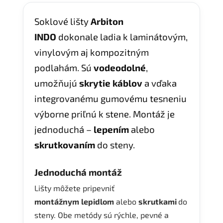
Soklové lišty
Arbiton
INDO
dokonale ladia k laminátovým,
vinylovým aj kompozitným
podlahám. Sú
vodeodolné
,
umožňujú
skrytie káblov
a vďaka
integrovanému gumovému tesneniu
výborne priľnú k stene. Montáž je
jednoduchá –
lepením
alebo
skrutkovaním
do steny.
Jednoduchá montáž
Lišty môžete pripevniť
montážnym
lepidlom
alebo
skrutkami
do
steny. Obe metódy sú rýchle, pevné a