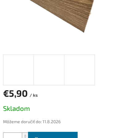
€5,90
/ ks
Jednotková
Skladom
cena:
Môžeme doručiť do:
11.8.2026