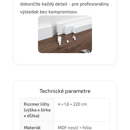
dokončíte každý detail - pre profesionálny
výsledok bez kompromisov.
Technické parametre
Rozmer lišty
4 × 1,6 × 220 cm
(výška x šírka
x dĺžka)
Materiál
MDF nosič + fólia