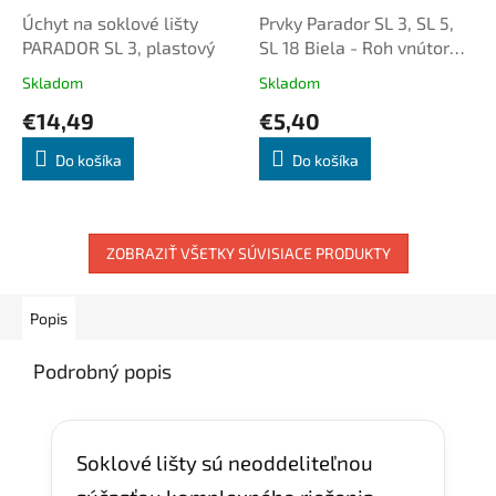
Úchyt na soklové lišty
Prvky Parador SL 3, SL 5,
PARADOR SL 3, plastový
SL 18 Biela - Roh vnútorný
2ks/bal
Skladom
Skladom
€14,49
€5,40
Do košíka
Do košíka
ZOBRAZIŤ VŠETKY SÚVISIACE PRODUKTY
Popis
Podrobný popis
Soklové lišty sú neoddeliteľnou