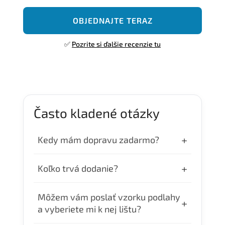
OBJEDNAJTE TERAZ
✅
Pozrite si ďalšie recenzie tu
Často kladené otázky
+
Kedy mám dopravu zadarmo?
Dopravu zdarma máte pri objednávke nad
+
Koľko trvá dodanie?
300€.
Objednávky uhradené do 10:00 odosielame
Môžem vám poslať vzorku podlahy
+
ešte v ten deň. Doručenie je v pracovné 24–
a vyberiete mi k nej lištu?
48 hodín.