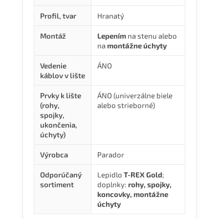
Profil, tvar
Hranatý
Montáž
Lepením
na stenu alebo
na
montážne úchyty
Vedenie
ÁNO
káblov v lište
Prvky k lište
ÁNO (univerzálne biele
(rohy,
alebo strieborné)
spojky,
ukončenia,
úchyty)
Výrobca
Parador
Odporúčaný
Lepidlo
T-REX Gold
;
sortiment
doplnky:
rohy, spojky,
koncovky, montážne
úchyty