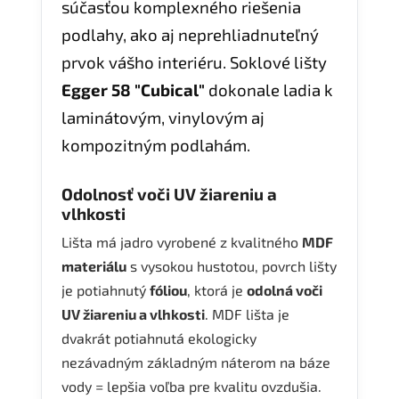
súčasťou komplexného riešenia
podlahy, ako aj neprehliadnuteľný
prvok vášho interiéru. Soklové lišty
Egger 58 "Cubical"
dokonale ladia k
laminátovým, vinylovým aj
kompozitným podlahám.
Odolnosť voči UV žiareniu a
vlhkosti
Lišta má jadro vyrobené z kvalitného
MDF
materiálu
s vysokou hustotou, povrch lišty
je potiahnutý
fóliou
, ktorá je
odolná voči
UV žiareniu a vlhkosti
. MDF lišta je
dvakrát potiahnutá ekologicky
nezávadným základným náterom na báze
vody = lepšia voľba pre kvalitu ovzdušia.