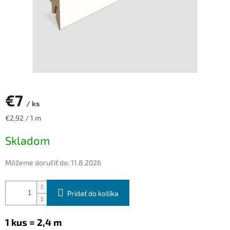
€7
/ ks
Jednotková
€2,92 / 1 m
cena:
Skladom
Môžeme doručiť do:
11.8.2026
Pridať do košíka
1 kus = 2,4 m