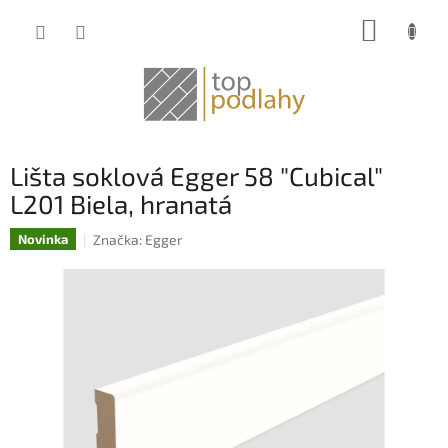
Prejsť
NÁKUP
na
obsah
KOŠÍK
Lišta soklová Egger 58 "Cubical"
L201 Biela, hranatá
Značka:
Egger
Novinka