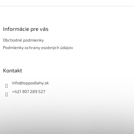
Z
á
p
ä
Informácie pre vás
t
Obchodné podmienky
i
e
Podmienky ochrany osobných údajov
Kontakt
info
@
toppodlahy.sk
+421 907 289 527