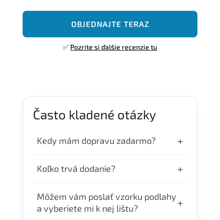
OBJEDNAJTE TERAZ
✅
Pozrite si ďalšie recenzie tu
Často kladené otázky
+
Kedy mám dopravu zadarmo?
Dopravu zdarma máte pri objednávke nad
+
Koľko trvá dodanie?
300€.
Objednávky uhradené do 10:00 odosielame
Môžem vám poslať vzorku podlahy
+
ešte v ten deň. Doručenie je v pracovné 24–
a vyberiete mi k nej lištu?
48 hodín.