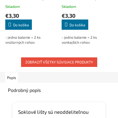
(2ks/bal.)
(2ks/bal.)
Skladom
Skladom
€3,30
€3,30
Do košíka
Do košíka
- jedno balenie = 2 ks
- jedno balenie = 2 ks
vnútorných rohov
vonkajších rohov
ZOBRAZIŤ VŠETKY SÚVISIACE PRODUKTY
Popis
Podrobný popis
Soklové lišty sú neoddeliteľnou