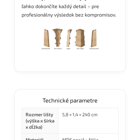
ľahko dokončíte každý detail – pre
profesionálny výsledok bez kompromisov.
Technické parametre
Rozmer lišty
5,8 × 1,4 × 240 cm
(výška x šírka
x dĺžka)
Materiál
MDF nosič + fólia