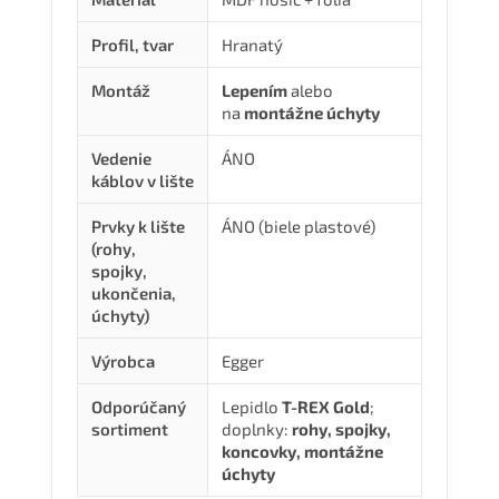
Profil, tvar
Hranatý
Montáž
Lepením
alebo
na
montážne úchyty
Vedenie
ÁNO
káblov v lište
Prvky k lište
ÁNO (biele plastové)
(rohy,
spojky,
ukončenia,
úchyty)
Výrobca
Egger
Odporúčaný
Lepidlo
T-REX Gold
;
sortiment
doplnky:
rohy, spojky,
koncovky, montážne
úchyty