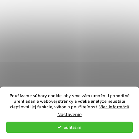
Používame súbory cookie, aby sme vám umožnili pohodlné
prehliadanie webovej stránky a vďaka analýze neustále
zlepšovali jej funkcie, výkon a použiteľnosť.
Viac informácií
Vytvoril Shoptet
Nastavenie
Súhlasím
Copyright 2026
TopPodlahy
. Všetky práva vyhradené.