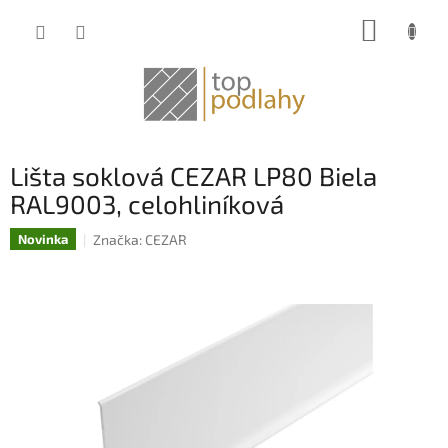
Prejsť
NÁKUP
na
obsah
KOŠÍK
Lišta soklová CEZAR LP80 Biela
RAL9003, celohliníková
Značka:
CEZAR
Novinka