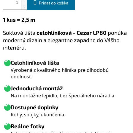
Pridať do košíka
1 kus = 2,5 m
Soklová lišta
celohliníková - Cezar LP80
ponúka
moderný dizajn a elegantne zapadne do Vášho
interiéru.
Celohliníková lišta
Vyrobená z kvalitného hliníka pre dlhodobú
odolnosť.
Jednoduchá montáž
Na montážne lepidlo, bez špeciálneho náradia.
D
ostupné doplnky
Rohy, spojky, ukončenia.
Reálne fotky