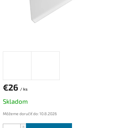
€26
/ ks
Jednotková
Skladom
cena:
Môžeme doručiť do:
10.8.2026