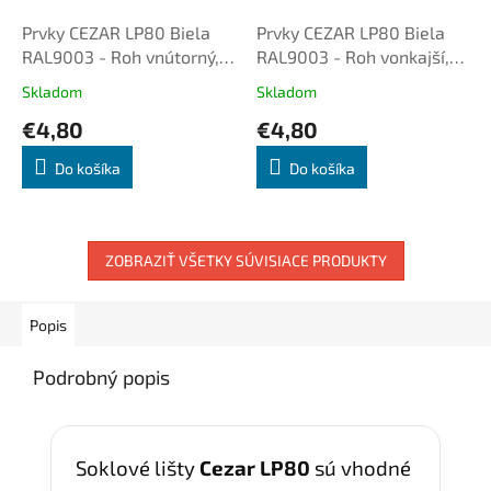
Prvky CEZAR LP80 Biela
Prvky CEZAR LP80 Biela
RAL9003 - Roh vnútorný,
RAL9003 - Roh vonkajší,
2ks/bal.
2ks/bal.
Skladom
Skladom
€4,80
€4,80
Do košíka
Do košíka
ZOBRAZIŤ VŠETKY SÚVISIACE PRODUKTY
Popis
Podrobný popis
Soklové lišty
Cezar LP80
sú vhodné