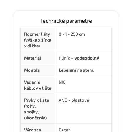
Technické parametre
Rozmer lišty
8 × 1 × 250 cm
(výška x šírka
x dĺžka)
Materiál
Hliník –
vodeodolný
Montáž
Lepením
na stenu
Vedenie
NIE
káblov v lište
Prvky k lište
ÁNO - plastové
(rohy,
spojky,
ukončenia)
Výrobca
Cezar