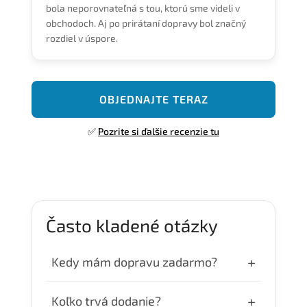
bola neporovnateľná s tou, ktorú sme videli v
obchodoch. Aj po prirátaní dopravy bol značný
rozdiel v úspore.
OBJEDNAJTE TERAZ
✅
Pozrite si ďalšie recenzie tu
Často kladené otázky
+
Kedy mám dopravu zadarmo?
Dopravu zdarma máte pri objednávke nad
+
Koľko trvá dodanie?