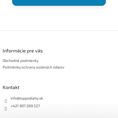
Z
á
p
ä
Informácie pre vás
t
Obchodné podmienky
i
e
Podmienky ochrany osobných údajov
Kontakt
info
@
toppodlahy.sk
+421 907 289 527