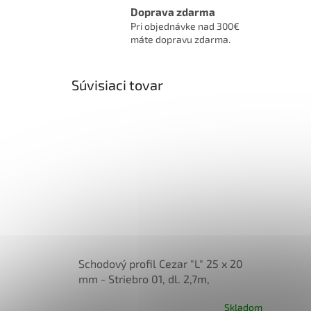
Doprava zdarma
Pri objednávke nad 300€
máte dopravu zdarma.
Súvisiaci tovar
Schodový profil Cezar "L" 25 x 20
mm - Striebro 01, dl. 2,7m,
samolepiaci
Skladom