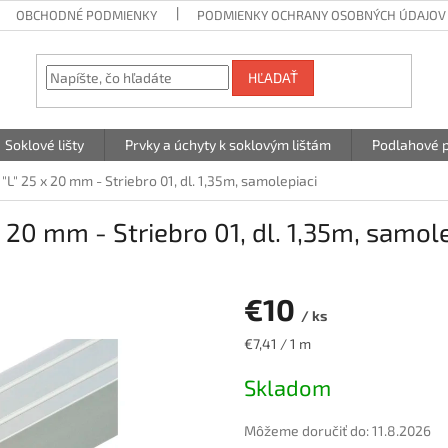
OBCHODNÉ PODMIENKY
PODMIENKY OCHRANY OSOBNÝCH ÚDAJOV
HĽADAŤ
Soklové lišty
Prvky a úchyty k soklovým lištám
Podlahové p
"L" 25 x 20 mm - Striebro 01, dl. 1,35m, samolepiaci
x 20 mm - Striebro 01, dl. 1,35m, samol
€10
/ ks
Jednotková
€7,41 / 1 m
cena:
Skladom
Môžeme doručiť do:
11.8.2026