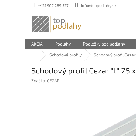
Prejsť
+421 907 289 527
info@toppodlahy.sk
na
obsah
AKCIA
Podlahy
Podložky pod podlahy
Domov
Schodové profily
Schodový profil Cezar 
Schodový profil Cezar "L" 25 
Značka:
CEZAR