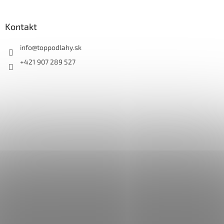
Kontakt
info
@
toppodlahy.sk
+421 907 289 527