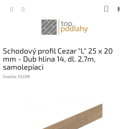
Prejsť
NÁKUP
na
obsah
KOŠÍK
Schodový profil Cezar "L" 25 x 20
mm - Dub hlina 14, dl. 2,7m,
samolepiaci
Značka:
CEZAR