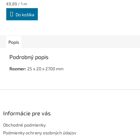
Jednotková
€8,89 / 1 m
cena:
Do košíka
Popis
Podrobný popis
Rozmer:
25 x 20 x 2700 mm
Z
á
p
ä
Informácie pre vás
t
Obchodné podmienky
i
e
Podmienky ochrany osobných údajov