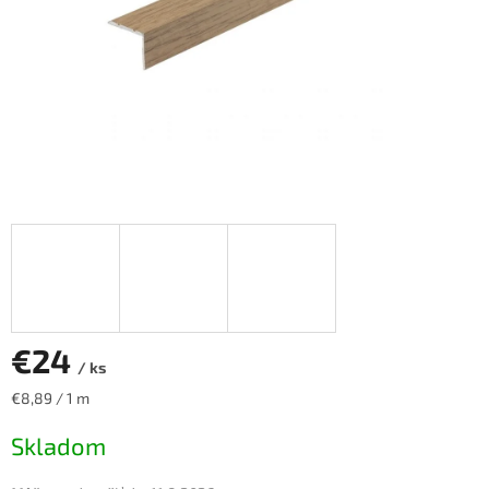
€24
/ ks
Jednotková
€8,89 / 1 m
cena:
Skladom