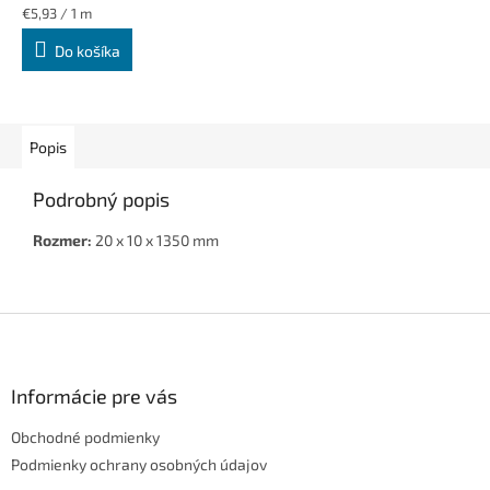
Jednotková
€5,93 / 1 m
cena:
Do košíka
Popis
Podrobný popis
Rozmer:
20 x 10 x 1350 mm
Z
á
p
ä
Informácie pre vás
t
Obchodné podmienky
i
e
Podmienky ochrany osobných údajov