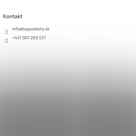
Kontakt
info
@
toppodlahy.sk
+421 907 289 527