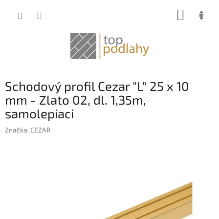
Prejsť
NÁKUP
na
obsah
KOŠÍK
Schodový profil Cezar "L" 25 x 10
mm - Zlato 02, dl. 1,35m,
samolepiaci
Značka:
CEZAR