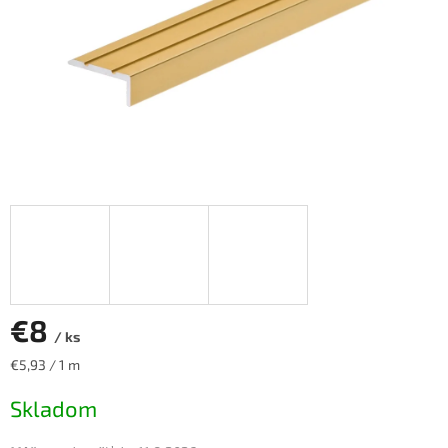
€8
/ ks
Jednotková
€5,93 / 1 m
cena:
Skladom