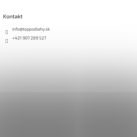
Kontakt
info
@
toppodlahy.sk
+421 907 289 527