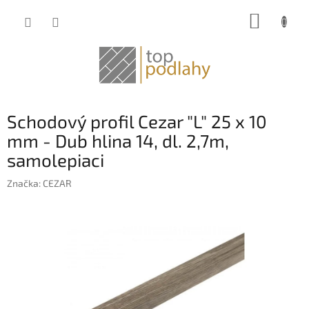
Prejsť
NÁKUP
na
obsah
KOŠÍK
Schodový profil Cezar "L" 25 x 10
mm - Dub hlina 14, dl. 2,7m,
samolepiaci
Značka:
CEZAR