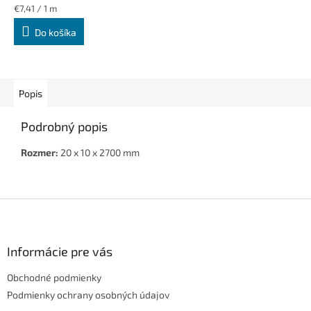
Jednotková
€7,41 / 1 m
cena:
Do košíka
Popis
Podrobný popis
Rozmer:
20 x 10 x 2700 mm
Z
á
p
ä
Informácie pre vás
t
Obchodné podmienky
i
e
Podmienky ochrany osobných údajov