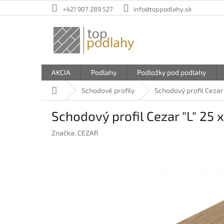
Prejsť
+421 907 289 527
info@toppodlahy.sk
na
obsah
AKCIA
Podlahy
Podložky pod podlahy
Domov
Schodové profily
Schodový profil Cezar 
Schodový profil Cezar "L" 25 
Značka:
CEZAR