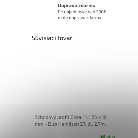
Doprava zdarma
Pri objednávke nad 300€
máte dopravu zdarma.
Súvisiaci tovar
Schodový profil Cezar "L" 25 x 10
mm - Dub Hamilton 27, dl. 2,7m,
samolepiaci
Skladom