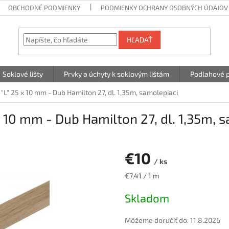
OBCHODNÉ PODMIENKY
PODMIENKY OCHRANY OSOBNÝCH ÚDAJOV
HĽADAŤ
Soklové lišty
Prvky a úchyty k soklovým lištám
Podlahové p
"L" 25 x 10 mm - Dub Hamilton 27, dl. 1,35m, samolepiaci
x 10 mm - Dub Hamilton 27, dl. 1,35m, 
€10
/ ks
Jednotková
€7,41 / 1 m
cena:
Skladom
Môžeme doručiť do:
11.8.2026