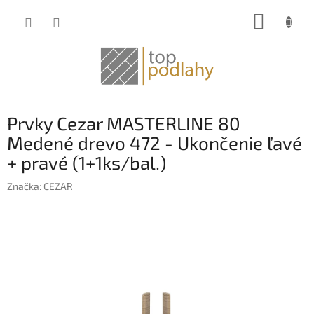
Prejsť
NÁKUP
na
obsah
KOŠÍK
Prvky Cezar MASTERLINE 80
Medené drevo 472 - Ukončenie ľavé
+ pravé (1+1ks/bal.)
Značka:
CEZAR