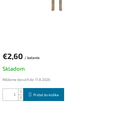
€2,60
/ balenie
Jednotková
Skladom
cena:
Môžeme doručiť do:
11.8.2026
Pridať do košíka