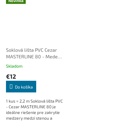
Novinka
Soklová lišta PVC Cezar
MASTERLINE 80 - Medené
drevo 472
Skladom
€12
Do košíka
1 kus = 2,2 m Soklová lišta PVC
- Cezar MASTERLINE 80 je
ideálne riešenie pre zakrytie
medzery medzi stenou a
podlahou. Dodá interiéru čistý
a elegantný vzhľad, je...