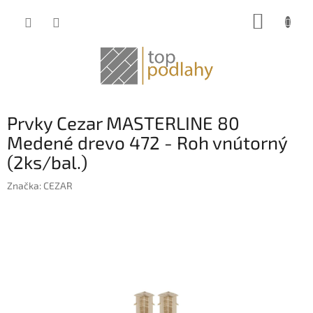
Prejsť
NÁKUP
na
obsah
KOŠÍK
Prvky Cezar MASTERLINE 80
Medené drevo 472 - Roh vnútorný
(2ks/bal.)
Značka:
CEZAR