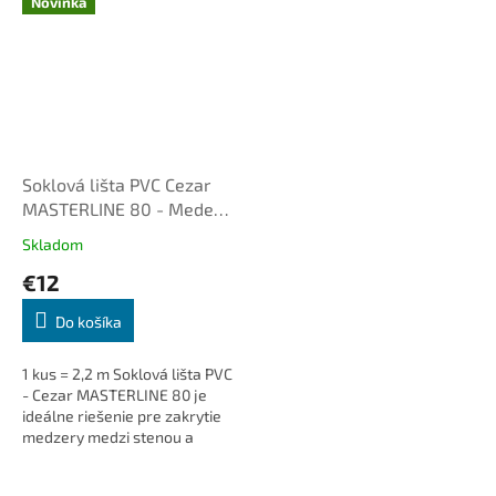
Novinka
Soklová lišta PVC Cezar
MASTERLINE 80 - Medené
drevo 472
Skladom
€12
Do košíka
1 kus = 2,2 m Soklová lišta PVC
- Cezar MASTERLINE 80 je
ideálne riešenie pre zakrytie
medzery medzi stenou a
podlahou. Dodá interiéru čistý
a elegantný vzhľad, je...