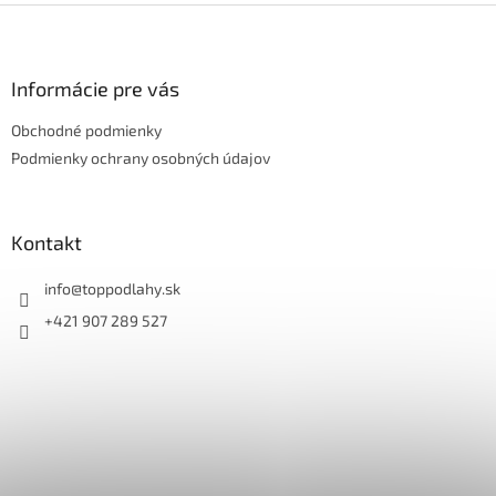
Z
á
p
ä
Informácie pre vás
t
Obchodné podmienky
i
e
Podmienky ochrany osobných údajov
Kontakt
info
@
toppodlahy.sk
+421 907 289 527