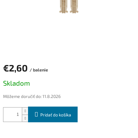
€2,60
/ balenie
Jednotková
Skladom
cena:
Môžeme doručiť do:
11.8.2026
Pridať do košíka