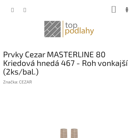
Prejsť
NÁKUP
na
obsah
KOŠÍK
Prvky Cezar MASTERLINE 80
Kriedová hnedá 467 - Roh vonkajší
(2ks/bal.)
Značka:
CEZAR