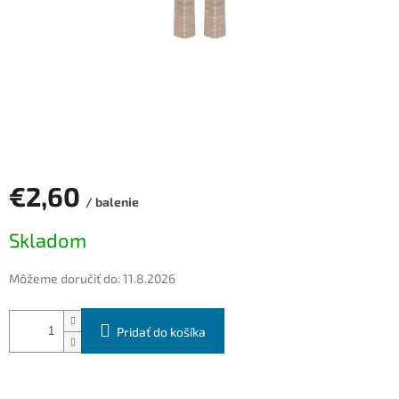
€2,60
/ balenie
Jednotková
Skladom
cena:
Môžeme doručiť do:
11.8.2026
Pridať do košíka