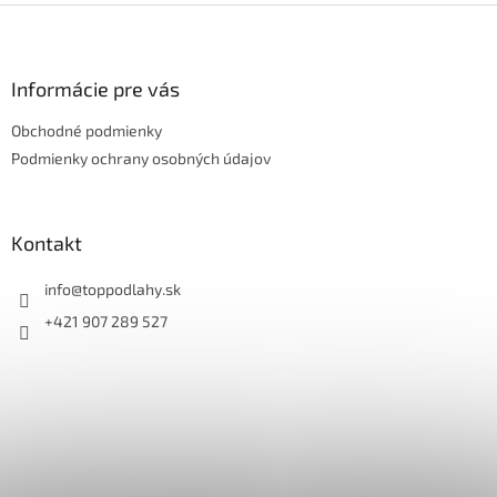
Z
á
p
ä
Informácie pre vás
t
Obchodné podmienky
i
e
Podmienky ochrany osobných údajov
Kontakt
info
@
toppodlahy.sk
+421 907 289 527