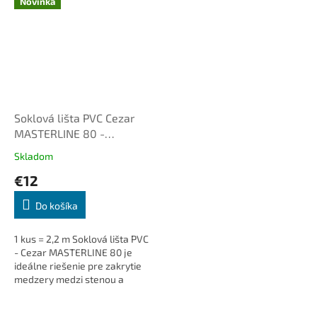
Novinka
Soklová lišta PVC Cezar
MASTERLINE 80 -
Kriedová hnedá 467
Skladom
€12
Do košíka
1 kus = 2,2 m Soklová lišta PVC
- Cezar MASTERLINE 80 je
ideálne riešenie pre zakrytie
medzery medzi stenou a
podlahou. Dodá interiéru čistý
a elegantný vzhľad, je...