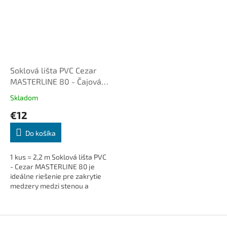
Soklová lišta PVC Cezar
MASTERLINE 80 - Čajová
hnedá 473
Skladom
€12
Do košíka
1 kus = 2,2 m Soklová lišta PVC
- Cezar MASTERLINE 80 je
ideálne riešenie pre zakrytie
medzery medzi stenou a
podlahou. Dodá interiéru čistý
a elegantný vzhľad, je...
Z