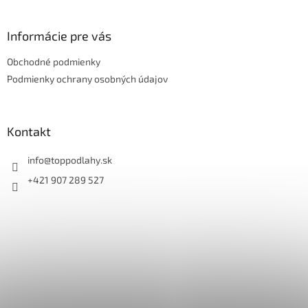
á
p
ä
Informácie pre vás
t
Obchodné podmienky
i
e
Podmienky ochrany osobných údajov
Kontakt
info
@
toppodlahy.sk
+421 907 289 527