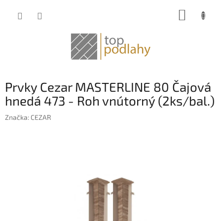
Prejsť
NÁKUP
na
obsah
KOŠÍK
Prvky Cezar MASTERLINE 80 Čajová
hnedá 473 - Roh vnútorný (2ks/bal.)
Značka:
CEZAR