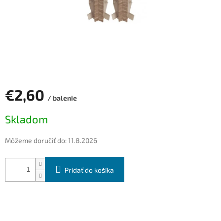
€2,60
/ balenie
Jednotková
Skladom
cena:
Môžeme doručiť do:
11.8.2026
Pridať do košíka