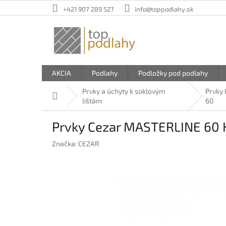
Prejsť
+421 907 289 527
info@toppodlahy.sk
na
obsah
AKCIA
Podlahy
Podložky pod podlahy
Prvky a úchyty k soklovým
Prvky
Domov
lištám
60
Prvky Cezar MASTERLINE 60 Ka
Značka:
CEZAR