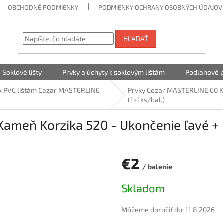
OBCHODNÉ PODMIENKY
PODMIENKY OCHRANY OSOBNÝCH ÚDAJOV
HĽADAŤ
Soklové lišty
Prvky a úchyty k soklovým lištám
Podlahové p
 k PVC lištám Cezar MASTERLINE
Prvky Cezar MASTERLINE 60 Ka
(1+1ks/bal.)
meň Korzika 520 - Ukončenie ľavé + p
€2
/ balenie
Jednotková
Skladom
cena:
Môžeme doručiť do:
11.8.2026