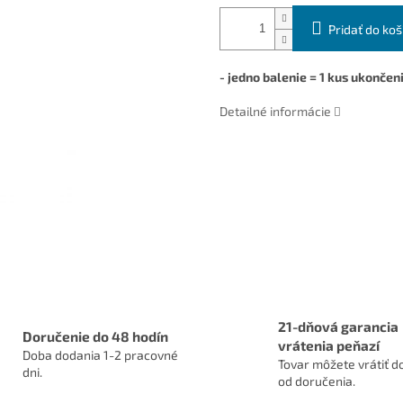
Pridať do koš
- jedno balenie = 1 kus ukončen
Detailné informácie
21-dňová garancia
Doručenie do 48 hodín
vrátenia peňazí
Doba dodania 1-2 pracovné
Tovar môžete vrátiť do
dni.
od doručenia.