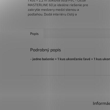
1 kus = 2,2 m Soklová lišta PVC - Cezar
MASTERLINE 60 je ideálne riešenie pre
zakrytie medzery medzi stenou a
podlahou. Dodá interiéru čistý a
elegantný vzhľad, je...
Popis
Podrobný popis
- jedno balenie = 1 kus ukončenie ľavé + 1 kus uko
Z
á
p
ä
t
Informác
i
e