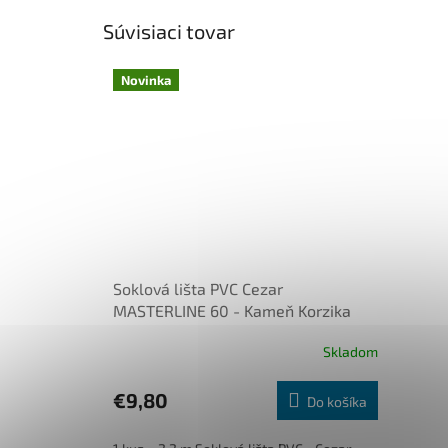
Súvisiaci tovar
Novinka
Soklová lišta PVC Cezar
MASTERLINE 60 - Kameň Korzika
520
Skladom
€9,80
Do košíka