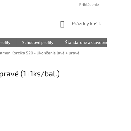
Prihlásenie
NÁKUPNÝ
Prázdny košík
KOŠÍK
rofily
Schodové profily
Štandardné a stavebné profily
meň Korzika 520 - Ukončenie ľavé + pravé
ravé (1+1ks/bal.)