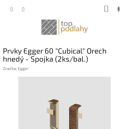
Prejsť
NÁKUP
na
obsah
KOŠÍK
Prvky Egger 60 "Cubical" Orech
hnedý - Spojka (2ks/bal.)
Značka:
Egger