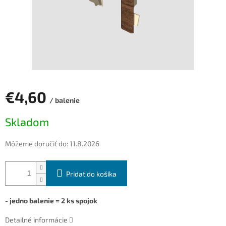
€4,60
/ balenie
Jednotková
Skladom
cena:
Môžeme doručiť do:
11.8.2026
Pridať do košíka
- jedno balenie = 2 ks spojok
Detailné informácie