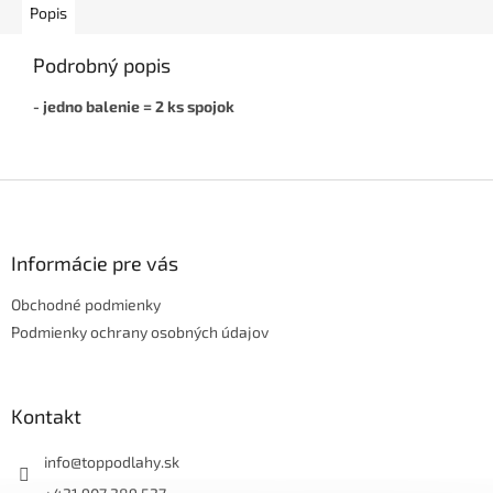
Popis
Podrobný popis
- jedno balenie = 2 ks spojok
Z
á
p
ä
Informácie pre vás
t
Obchodné podmienky
i
e
Podmienky ochrany osobných údajov
Kontakt
info
@
toppodlahy.sk