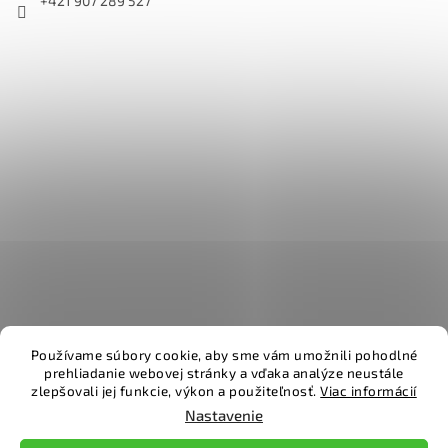
+421 907 289 527
Používame súbory cookie, aby sme vám umožnili pohodlné
prehliadanie webovej stránky a vďaka analýze neustále
zlepšovali jej funkcie, výkon a použiteľnosť.
Viac informácií
Vytvoril Shoptet
Nastavenie