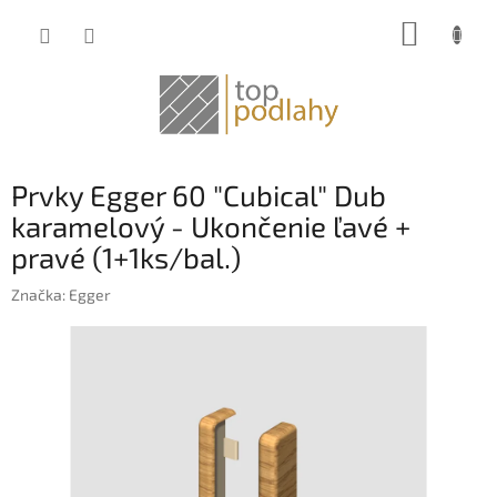
Prejsť
NÁKUP
na
obsah
KOŠÍK
Prvky Egger 60 "Cubical" Dub
karamelový - Ukončenie ľavé +
pravé (1+1ks/bal.)
Značka:
Egger