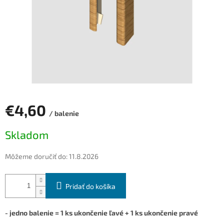
€4,60
/ balenie
Jednotková
Skladom
cena:
Môžeme doručiť do:
11.8.2026
Pridať do košíka
- jedno balenie = 1 ks ukončenie ľavé + 1 ks ukončenie pravé