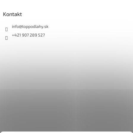
Kontakt
info
@
toppodlahy.sk
+421 907 289 527