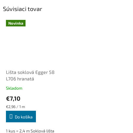
Súvisiaci tovar
Novinka
Lišta soklová Egger 58
L706 hranatá
Skladom
€7,10
Jednotková
€2,96 / 1 m
cena:
Do košíka
1 kus = 2,4 m Soklová lišta