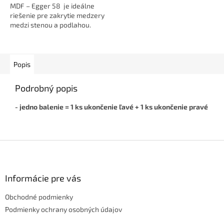
MDF – Egger 58 je ideálne
riešenie pre zakrytie medzery
medzi stenou a podlahou.
Dodá interiéru čistý a
elegantný vzhľad. ...
Popis
Podrobný popis
- jedno balenie = 1 ks ukončenie ľavé + 1 ks ukončenie pravé
Z
á
p
ä
Informácie pre vás
t
Obchodné podmienky
i
e
Podmienky ochrany osobných údajov