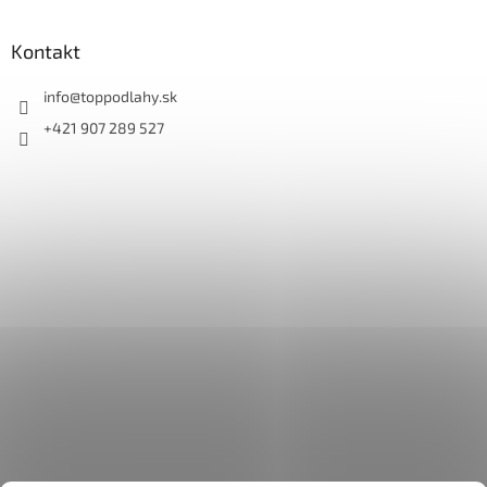
Kontakt
info
@
toppodlahy.sk
+421 907 289 527