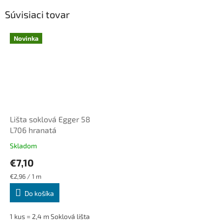
Súvisiaci tovar
Novinka
Lišta soklová Egger 58
L706 hranatá
Skladom
€7,10
Jednotková
€2,96 / 1 m
cena:
Do košíka
1 kus = 2,4 m Soklová lišta