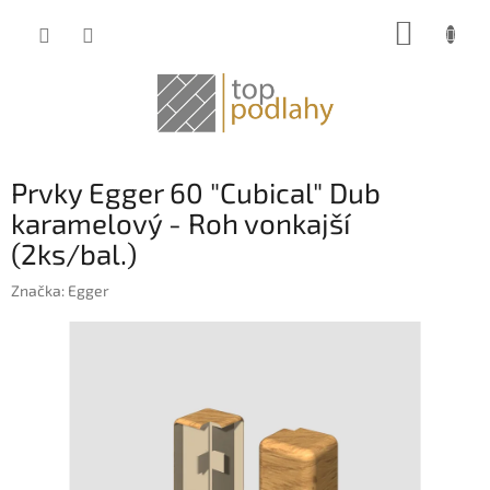
Prejsť
NÁKUP
na
obsah
KOŠÍK
Prvky Egger 60 "Cubical" Dub
karamelový - Roh vonkajší
(2ks/bal.)
Značka:
Egger