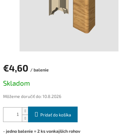
€4,60
/ balenie
Jednotková
Skladom
cena:
Môžeme doručiť do:
10.8.2026
Pridať do košíka
- jedno balenie = 2 ks vonkajších rohov