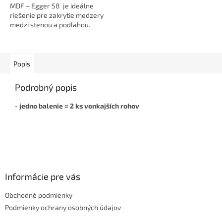
MDF – Egger 58 je ideálne
riešenie pre zakrytie medzery
medzi stenou a podlahou.
Dodá interiéru čistý a
elegantný vzhľad. ...
Popis
Podrobný popis
- jedno balenie = 2 ks vonkajších rohov
Z
á
p
ä
Informácie pre vás
t
Obchodné podmienky
i
e
Podmienky ochrany osobných údajov