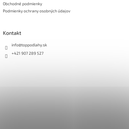
Obchodné podmienky
i
e
Podmienky ochrany osobných údajov
Kontakt
info
@
toppodlahy.sk
+421 907 289 527