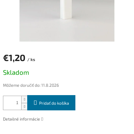
€1,20
/ ks
Jednotková
Skladom
cena:
Môžeme doručiť do:
11.8.2026
Pridať do košíka
Detailné informácie