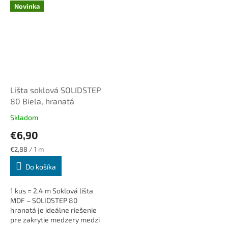
Novinka
Lišta soklová SOLIDSTEP
80 Biela, hranatá
Skladom
€6,90
Jednotková
€2,88 / 1 m
cena:
Do košíka
1 kus = 2,4 m Soklová lišta
MDF – SOLIDSTEP 80
hranatá je ideálne riešenie
pre zakrytie medzery medzi