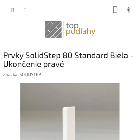
Prejsť
NÁKUP
na
obsah
KOŠÍK
Prvky SolidStep 80 Standard Biela -
Ukončenie pravé
Značka:
SOLIDSTEP