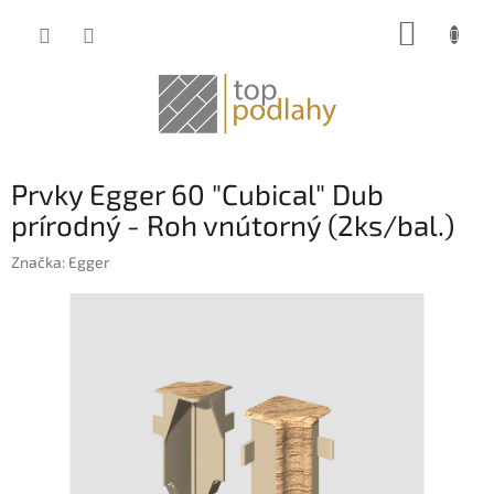
Prejsť
NÁKUP
na
obsah
KOŠÍK
Prvky Egger 60 "Cubical" Dub
prírodný - Roh vnútorný (2ks/bal.)
Značka:
Egger