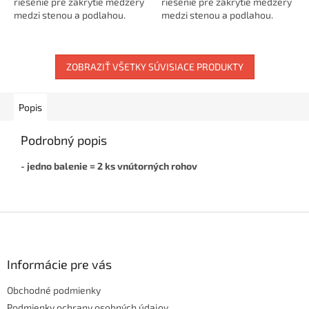
riešenie pre zakrytie medzery
riešenie pre zakrytie medzery
medzi stenou a podlahou.
medzi stenou a podlahou.
Dodá interiéru čistý a
Dodá interiéru čistý a
elegantný vzhľad. ...
elegantný vzhľad. ...
ZOBRAZIŤ VŠETKY SÚVISIACE PRODUKTY
Popis
Podrobný popis
- jedno balenie = 2 ks vnútorných rohov
Z
á
p
ä
Informácie pre vás
t
Obchodné podmienky
i
Podmienky ochrany osobných údajov