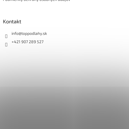
e
Kontakt
info
@
toppodlahy.sk
+421 907 289 527