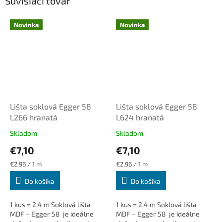
Súvisiaci tovar
Novinka
Novinka
Lišta soklová Egger 58
Lišta soklová Egger 58
L266 hranatá
L624 hranatá
Skladom
Skladom
€7,10
€7,10
Jednotková
Jednotková
€2,96 / 1 m
€2,96 / 1 m
cena:
cena:
Do košíka
Do košíka
1 kus = 2,4 m Soklová lišta
1 kus = 2,4 m Soklová lišta
MDF – Egger 58 je ideálne
MDF – Egger 58 je ideálne