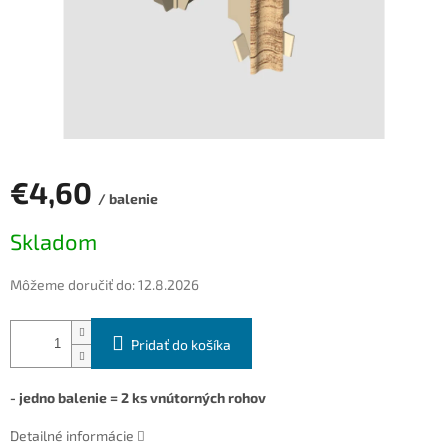
€4,60
/ balenie
Jednotková
Skladom
cena:
Môžeme doručiť do:
12.8.2026
Pridať do košíka
- jedno balenie = 2 ks vnútorných rohov
Detailné informácie