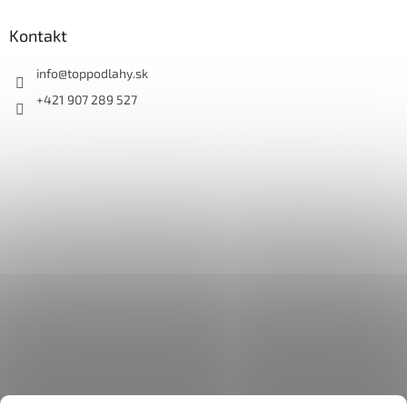
Kontakt
info
@
toppodlahy.sk
+421 907 289 527