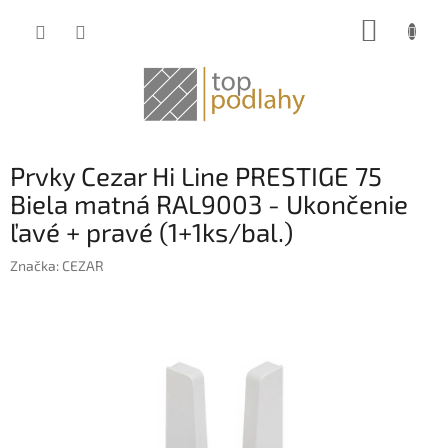
Prejsť
NÁKUP
na
obsah
KOŠÍK
Prvky Cezar Hi Line PRESTIGE 75
Biela matná RAL9003 - Ukončenie
ľavé + pravé (1+1ks/bal.)
Značka:
CEZAR