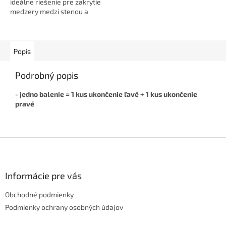
ideálne riešenie pre zakrytie
medzery medzi stenou a
podlahou. Dodá interiéru čistý
a elegantný vzhľad, skryje...
Popis
Podrobný popis
- jedno balenie = 1 kus ukončenie ľavé + 1 kus ukončenie
pravé
Z
á
p
ä
Informácie pre vás
t
Obchodné podmienky
i
e
Podmienky ochrany osobných údajov