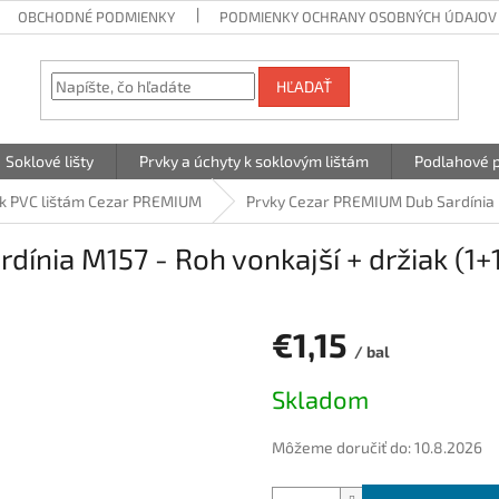
OBCHODNÉ PODMIENKY
PODMIENKY OCHRANY OSOBNÝCH ÚDAJOV
HĽADAŤ
Soklové lišty
Prvky a úchyty k soklovým lištám
Podlahové p
 k PVC lištám Cezar PREMIUM
Prvky Cezar PREMIUM Dub Sardínia M
ínia M157 - Roh vonkajší + držiak (1+1
€1,15
/ bal
Jednotková
Skladom
cena:
Môžeme doručiť do:
10.8.2026