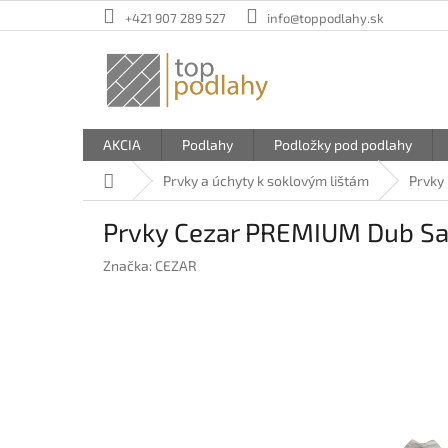
Prejsť
+421 907 289 527
info@toppodlahy.sk
na
obsah
AKCIA
Podlahy
Podložky pod podlahy
Domov
Prvky a úchyty k soklovým lištám
Prvky
Prvky Cezar PREMIUM Dub Sard
Značka:
CEZAR