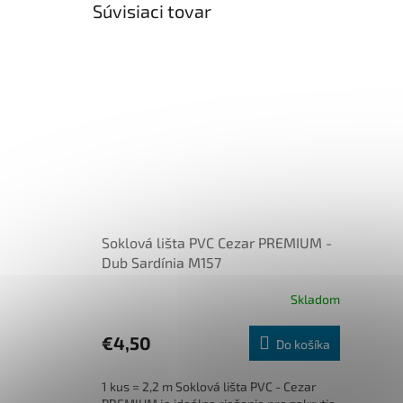
Súvisiaci tovar
Soklová lišta PVC Cezar PREMIUM -
Dub Sardínia M157
Skladom
€4,50
Do košíka
1 kus = 2,2 m Soklová lišta PVC - Cezar