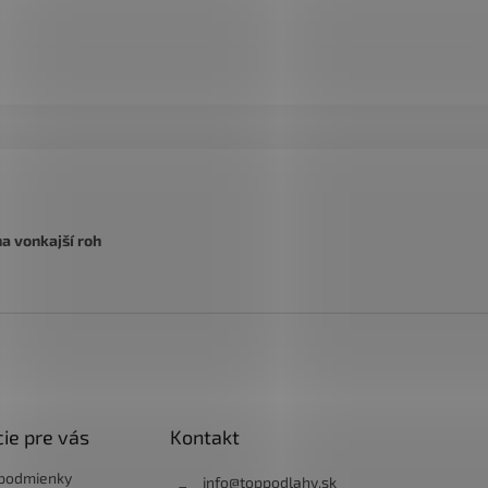
na vonkajší roh
ie pre vás
Kontakt
podmienky
info
@
toppodlahy.sk