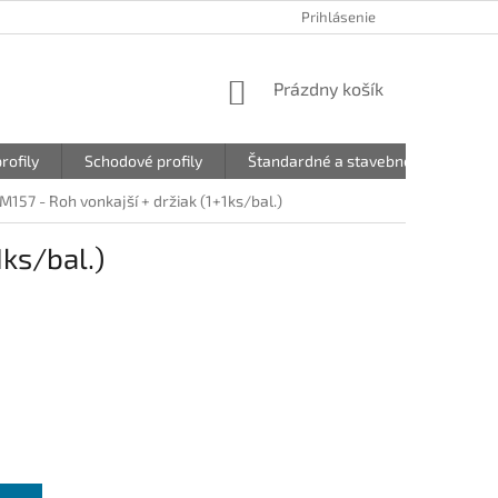
Prihlásenie
NÁKUPNÝ
Prázdny košík
KOŠÍK
rofily
Schodové profily
Štandardné a stavebné profily
157 - Roh vonkajší + držiak (1+1ks/bal.)
ks/bal.)