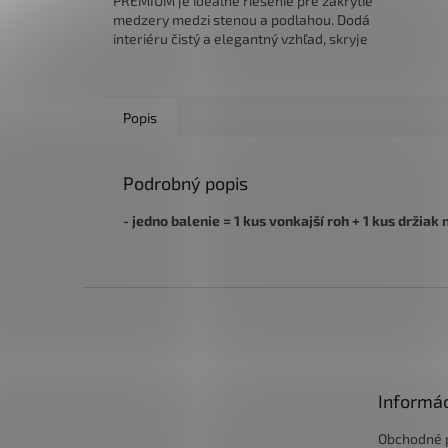
PREMIUM je ideálne riešenie pre zakrytie
medzery medzi stenou a podlahou. Dodá
interiéru čistý a elegantný vzhľad, skryje
káble a je...
Popis
Podrobný popis
- jedno balenie = 1 kus vonkajší roh + 1 kus držiak 
Z
á
p
ä
t
Informác
i
e
Obchodné 