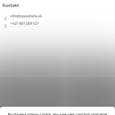
Kontakt
info
@
toppodlahy.sk
+421 907 289 527
Používame súbory cookie, aby sme vám umožnili pohodlné