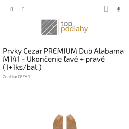
Prejsť
NÁKUP
na
obsah
KOŠÍK
Prvky Cezar PREMIUM Dub Alabama
M141 - Ukončenie ľavé + pravé
(1+1ks/bal.)
Značka:
CEZAR