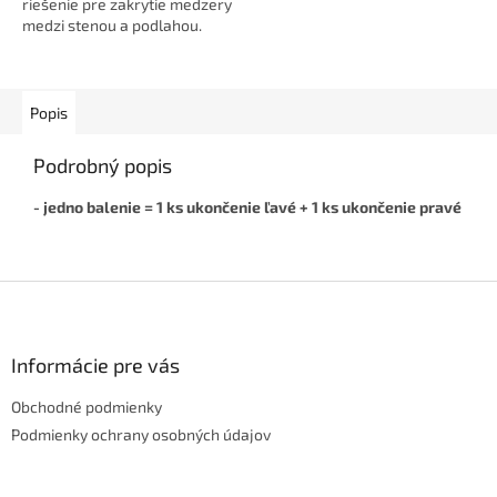
riešenie pre zakrytie medzery
medzi stenou a podlahou.
Dodá interiéru čistý a
elegantný vzhľad, skryje káble
a je...
Popis
Podrobný popis
- jedno balenie = 1 ks ukončenie ľavé + 1 ks ukončenie pravé
Z
á
p
ä
Informácie pre vás
t
Obchodné podmienky
i
e
Podmienky ochrany osobných údajov