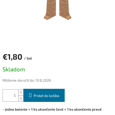
€1,80
/ bal
Jednotková
Skladom
cena:
Môžeme doručiť do:
10.8.2026
Pridať do košíka
- jedno balenie = 1 ks ukončenie ľavé + 1 ks ukončenie pravé