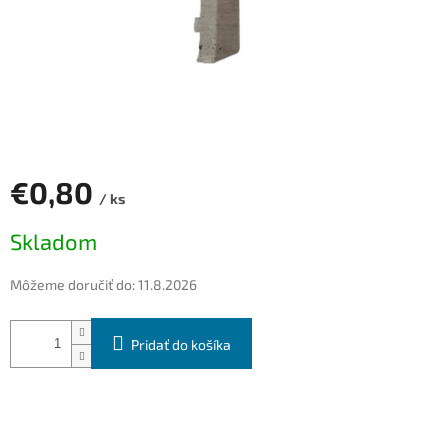
€0,80
/ ks
Jednotková
Skladom
cena:
Môžeme doručiť do:
11.8.2026
Pridať do košíka