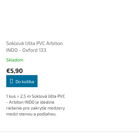
Soklová lišta PVC Arbiton
INDO - Oxford 133
Skladom
€5,90
Do košíka
1 kus = 2,5 m Soklová lišta PVC
- Arbiton INDO je ideálne
riešenie pre zakrytie medzery
medzi stenou a podlahou.
Dodá interiéru čistý a
elegantný vzhľad, skryje
káble...
Z