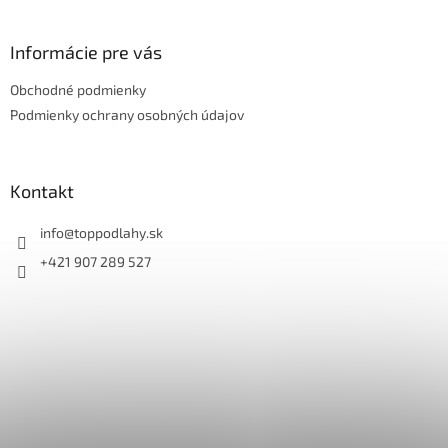
á
p
ä
Informácie pre vás
t
Obchodné podmienky
i
e
Podmienky ochrany osobných údajov
Kontakt
info
@
toppodlahy.sk
+421 907 289 527