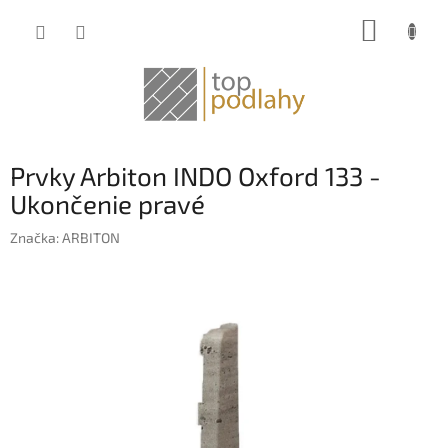
Prejsť
NÁKUP
na
obsah
KOŠÍK
Prvky Arbiton INDO Oxford 133 -
Ukončenie pravé
Značka:
ARBITON